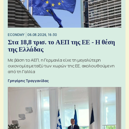
ECONOMY
06.08.2026, 16:30
Στα 18,8 τρισ. το ΑΕΠ της ΕΕ - Η θέση
της Ελλάδας
Με βάση το ΑΕΠ, η Γερμανία είχε τη μεγαλύτερη
οικονομία μεταξύ των χωρών της ΕΕ, ακολουθούμενη
από τη Γαλλία
Γρηγόρης Τραγγανίδας