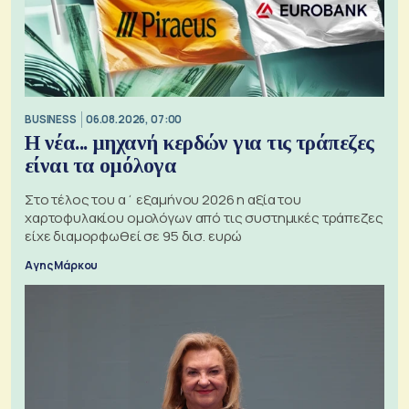
BUSINESS
06.08.2026, 07:00
Η νέα... μηχανή κερδών για τις τράπεζες
είναι τα ομόλογα
Στο τέλος του α΄ εξαμήνου 2026 η αξία του
χαρτοφυλακίου ομολόγων από τις συστημικές τράπεζες
είχε διαμορφωθεί σε 95 δισ. ευρώ
Αγης Μάρκου