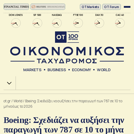
ΟΤ Markets
OT Forum
DOW JONES
SP 500
NASDAQ
FTSE 100
DAX 30
CAC 40
MARKETS
BUSINESS
ECONOMY
WORLD
Χ.Α.
ot.gr
/
World
/
Boeing: Σχεδιάζει να αυξήσει την παραγωγή των 787 σε 10 το
μήνα έως το 2026
Boeing: Σχεδιάζει να αυξήσει την
παραγωγή των 787 σε 10 το μήνα