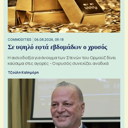
COMMODITIES
06.08.2026, 09:18
Σε υψηλό εφτά εβδομάδων ο χρυσός
Η αισιοδοξία για άνοιγμα των Στενών του Ορμούζ δίνει
καύσιμα στις αγορές - Ο χρυσός συνεχίζει ανοδικά
Τζούλη Καλημέρη