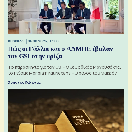
BUSINESS
06.08.2026, 07:00
Πώς οι Γάλλοι και ο ΑΔΜΗΕ έβαλαν
τον GSI στην πρίζα
Το παρασκήνιο για τον GSI – Ο μεθοδικός Μανουσάκης,
το πείσμα Meridiam και Nexans – Ο ρόλος του Μακρόν
Χρήστος Κολώνας