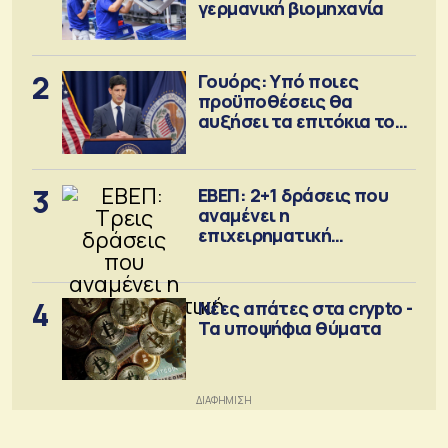
γερμανική βιομηχανία
2
Γουόρς: Υπό ποιες
προϋποθέσεις θα
αυξήσει τα επιτόκια τον
Σεπτέμβριο
3
ΕΒΕΠ: 2+1 δράσεις που
αναμένει η
επιχειρηματική
κοινότητα
4
Νέες απάτες στα crypto -
Τα υποψήφια θύματα