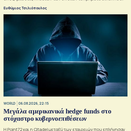
Ευθύμιος Τσιλιόπουλος
WORLD
06.08.2026, 22:15
Μεγάλα αμερικανικά hedge funds στο
στόχαστρο κυβερνοεπιθέσεων
Η Point72 και η Citadel μεταξύ των εταιρειών που επλήγησαν