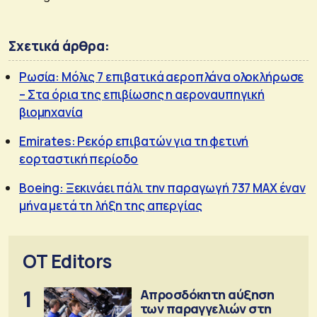
Σχετικά άρθρα:
Ρωσία: Μόλις 7 επιβατικά αεροπλάνα ολοκλήρωσε
– Στα όρια της επιβίωσης η αεροναυπηγική
βιομηχανία
Emirates: Ρεκόρ επιβατών για τη φετινή
εορταστική περίοδο
Boeing: Ξεκινάει πάλι την παραγωγή 737 MAX έναν
μήνα μετά τη λήξη της απεργίας
OT Editors
1
Απροσδόκητη αύξηση
των παραγγελιών στη