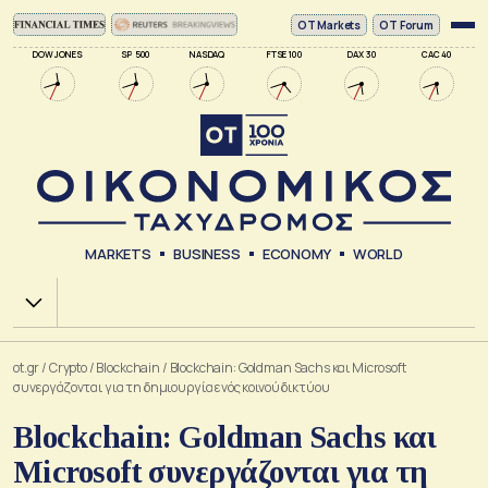
ΟΤ Markets
OT Forum
DOW JONES
SP 500
NASDAQ
FTSE 100
DAX 30
CAC 40
MARKETS
BUSINESS
ECONOMY
WORLD
Χ.Α.
ot.gr
/
Crypto
/
Blockchain
/
Blockchain: Goldman Sachs και Microsoft
συνεργάζονται για τη δημιουργία ενός κοινού δικτύου
Blockchain: Goldman Sachs και
Microsoft συνεργάζονται για τη