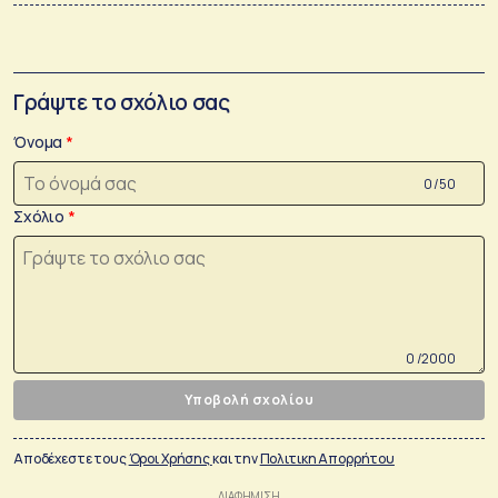
Γράψτε το σχόλιο σας
Όνομα
0 /50
Σχόλιο
0 /2000
Υποβολή σχολίου
Αποδέχεστε τους
Όροι Χρήσης
και την
Πολιτικη Απορρήτου