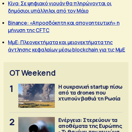
Κίνα: Σε ψηφιακό γιουάν θα πληρώνονται οι
δημόσιοι υπάλληλοι από τον Μάιο
Binance: «Απροσδόκητη και απογοητευτική» η
μήνυση της CFTC
ΜμΕ: Πλεονεκτήματα και μειονεκτήματα της
άντλησης κεφαλαίων μέσω blockchain για τις ΜμΕ
OT Weekend
1
Η ουκρανική startup πίσω
από τα drones που
χτυπούν βαθιά τη Ρωσία
2
Ενέργεια: Στερεύουν τα
αποθέματα της Ευρώπης
- Τι θα γίνει τον χειμώνα