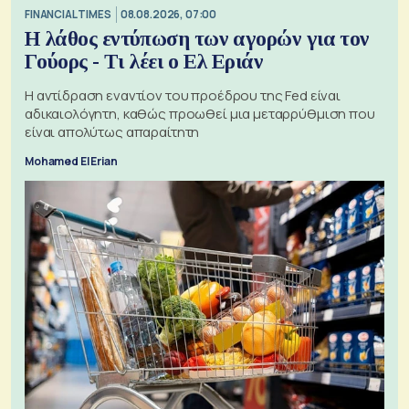
FINANCIAL TIMES
08.08.2026, 07:00
Η λάθος εντύπωση των αγορών για τον
Γούορς - Τι λέει ο Ελ Εριάν
Η αντίδραση εναντίον του προέδρου της Fed είναι
αδικαιολόγητη, καθώς προωθεί μια μεταρρύθμιση που
είναι απολύτως απαραίτητη
Mohamed El Erian