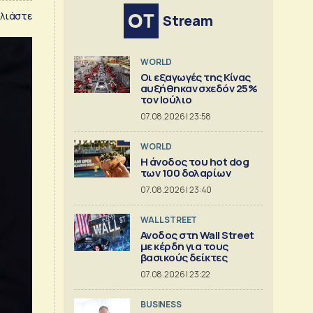
λιάστε
Stream
WORLD
Οι εξαγωγές της Κίνας
αυξήθηκαν σχεδόν 25%
τον Ιούλιο
07.08.2026 | 23:58
WORLD
Η άνοδος του hot dog
των 100 δολαρίων
07.08.2026 | 23:40
WALL STREET
Ανοδος στη Wall Street
με κέρδη για τους
βασικούς δείκτες
07.08.2026 | 23:22
BUSINESS