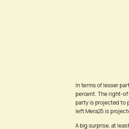
In terms of lesser pa
percent. The right-of-
party is projected to p
left Mera25 is project
A big surprise, at leas