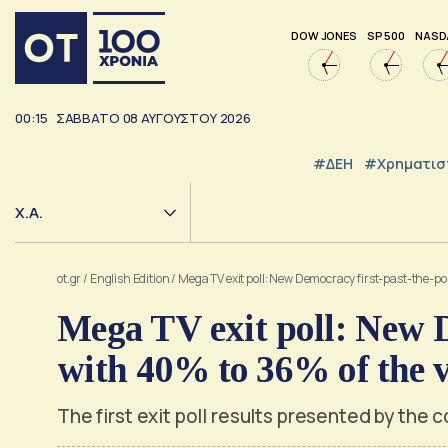
DOW JONES
SP 500
NASD
00:15
ΣΑΒΒΑΤΟ
08
ΑΥΓΟΥΣΤΟΥ
2026
#ΔΕΗ
#Χρηματισ
Χ.Α.
ot.gr
/
English Edition
/
Mega TV exit poll: New Democracy first-past-the-pol
Mega TV exit poll: New D
with 40% to 36% of the v
The first exit poll results presented by the