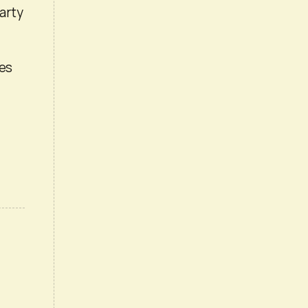
arty
tes