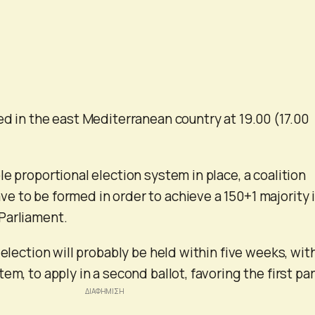
ed in the east Mediterranean country at 19.00 (17.00
e proportional election system in place, a coalition
 to be formed in order to achieve a 150+1 majority 
Parliament.
 election will probably be held within five weeks, wit
em, to apply in a second ballot, favoring the first par