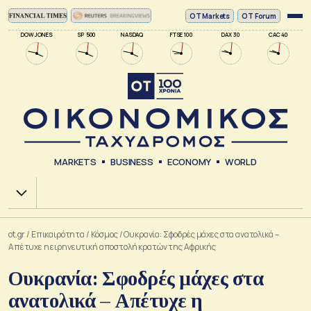
ΟΤ Markets
OT Forum
DOW JONES
SP 500
NASDAQ
FTSE 100
DAX 30
CAC 40
MARKETS
BUSINESS
ECONOMY
WORLD
Χ.Α.
ot.gr
/
Επικαιρότητα
/
Κόσμος
/
Ουκρανία: Σφοδρές μάχες στα ανατολικά –
Απέτυχε η ειρηνευτική αποστολή κρατών της Αφρικής
Ουκρανία: Σφοδρές μάχες στα
ανατολικά – Απέτυχε η