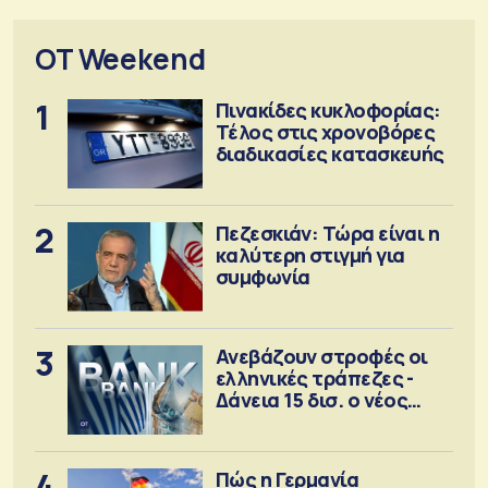
OT Weekend
1
Πινακίδες κυκλοφορίας:
Τέλος στις χρονοβόρες
διαδικασίες κατασκευής
2
Πεζεσκιάν: Τώρα είναι η
καλύτερη στιγμή για
συμφωνία
3
Ανεβάζουν στροφές οι
ελληνικές τράπεζες -
Δάνεια 15 δισ. ο νέος
στόχος
4
Πώς η Γερμανία