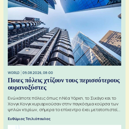
WORLD
09.08.2026, 08:00
Ποιες πόλεις χτίζουν τους περισσότερους
ουρανοξύστες
Ενώ κάποτε πόλεις όπως η Νέα Υόρκη, το Σικάγο και το
Χονγκ Κονγκ κυριαρχούσαν στην παγκόσμια κούρσα των
ψηλών κτιρίων, σήμερα το επίκεντρο έχει μετατοπιστεί
προς την Ασία
Ευθύμιος Τσιλιόπουλος