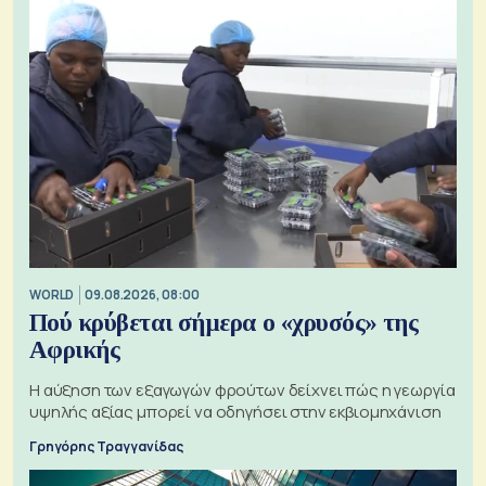
WORLD
09.08.2026, 08:00
Πού κρύβεται σήμερα ο «χρυσός» της
Αφρικής
Η αύξηση των εξαγωγών φρούτων δείχνει πώς η γεωργία
υψηλής αξίας μπορεί να οδηγήσει στην εκβιομηχάνιση
Γρηγόρης Τραγγανίδας