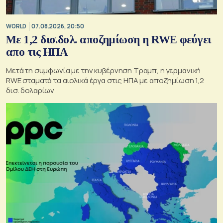
WORLD
07.08.2026, 20:50
Με 1,2 δισ.δολ. αποζημίωση η RWE φεύγει
απο τις ΗΠΑ
Μετά τη συμφωνία με την κυβέρνηση Τραμπ, η γερμανική
RWE σταματά τα αιολικά έργα στις ΗΠΑ με αποζημίωση 1,2
δισ. δολαρίων