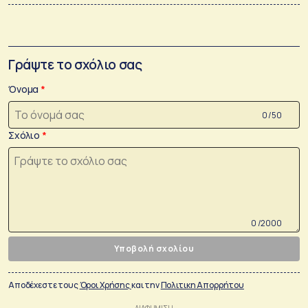
Γράψτε το σχόλιο σας
Όνομα
0 /50
Σχόλιο
0 /2000
Υποβολή σχολίου
Αποδέχεστε τους
Όροι Χρήσης
και την
Πολιτικη Απορρήτου