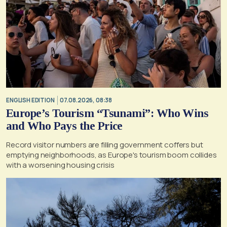
ENGLISH EDITION
07.08.2026, 08:38
Europe’s Tourism “Tsunami”: Who Wins
and Who Pays the Price
Record visitor numbers are filling government coffers but
emptying neighborhoods, as Europe's tourism boom collides
with a worsening housing crisis