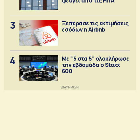
φεύγει απο τις ΗΠΑ
3
Ξεπέρασε τις εκτιμήσεις
εσόδων η Airbnb
4
Με "5 στα 5" ολοκλήρωσε
την εβδομάδα ο Stoxx
600