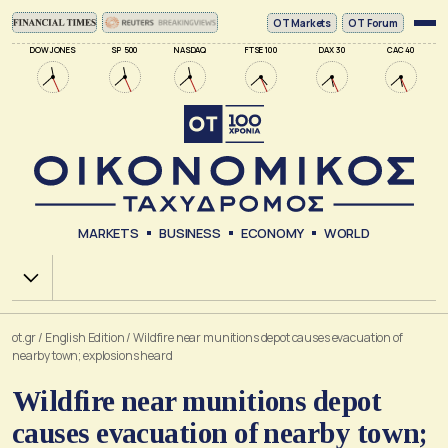
ΟΤ Markets
OT Forum
DOW JONES
SP 500
NASDAQ
FTSE 100
DAX 30
CAC 40
MARKETS
BUSINESS
ECONOMY
WORLD
Χ.Α.
ot.gr
/
English Edition
/
Wildfire near munitions depot causes evacuation of
nearby town; explosions heard
Wildfire near munitions depot
causes evacuation of nearby town;