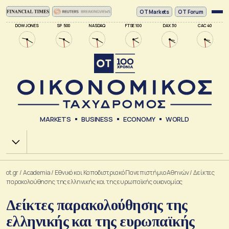
ΟΤ Markets
OT Forum
DOW JONES
SP 500
NASDAQ
FTSE 100
DAX 30
CAC 40
MARKETS
BUSINESS
ECONOMY
WORLD
Χ.Α.
ot.gr
/
Academia
/
Εθνικό και Καποδιστριακό Πανεπιστήμιο Αθηνών
/
Δείκτες
παρακολούθησης της ελληνικής και της ευρωπαϊκής οικονομίας
Δείκτες παρακολούθησης της
ελληνικής και της ευρωπαϊκής