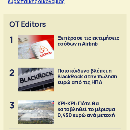
ευρωπαϊκής οικονομίας
OT Editors
1
Ξεπέρασε τις εκτιμήσεις
εσόδων η Airbnb
2
Ποιο κίνδυνο βλέπει η
BlackRock στην πώληση
ευρώ από τις ΗΠΑ
3
ΚΡΙ-ΚΡΙ: Πότε θα
καταβληθεί το μέρισμα
0,450 ευρώ ανά μετοχή