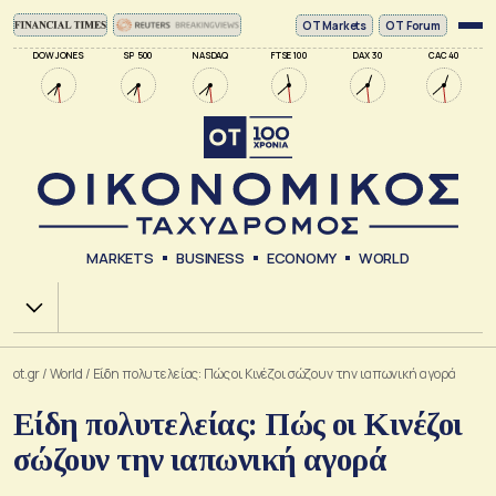
ΟΤ Markets
OT Forum
DOW JONES
SP 500
NASDAQ
FTSE 100
DAX 30
CAC 40
MARKETS
BUSINESS
ECONOMY
WORLD
Χ.Α.
ot.gr
/
World
/
Είδη πολυτελείας: Πώς οι Κινέζοι σώζουν την ιαπωνική αγορά
Είδη πολυτελείας: Πώς οι Κινέζοι
σώζουν την ιαπωνική αγορά