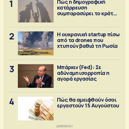
1
Πώς η δημογραφική
κατάρρευση
συμπαρασύρει το κράτος
πρόνοιας
2
Η ουκρανική startup πίσω
από τα drones που
χτυπούν βαθιά τη Ρωσία
3
Μπάρκιν (Fed): Σε
αδύναμη ισορροπία η
αγορά εργασίας
4
Πώς θα αμειφθούν όσοι
εργαστούν 15 Αυγούστου