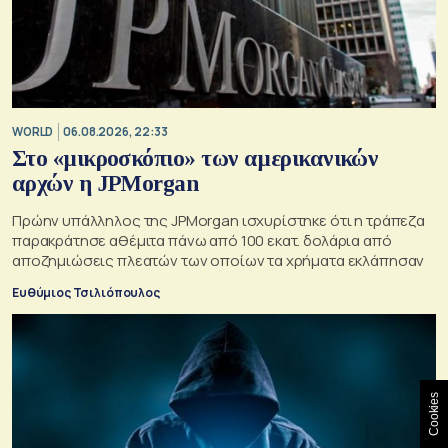
WORLD
06.08.2026, 22:33
Στο «μικροσκόπιο» των αμερικανικών
αρχών η JPMorgan
Πρώην υπάλληλος της JPMorgan ισχυρίστηκε ότι η τράπεζα
παρακράτησε αθέμιτα πάνω από 100 εκατ. δολάρια από
αποζημιώσεις πλεατών των οποίων τα χρήματα εκλάπησαν
Ευθύμιος Τσιλιόπουλος
Cookies