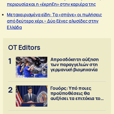
περιουσία και η «έκρηξη» στην καριέρα της
Μεταχειρισμένα είδη: Τα «σπάνε» οι πωλήσεις
από δεύτερο χέρι – Δύο ξένες αλυσίδες στην
Ελλάδα
OT Editors
1
Απροσδόκητη αύξηση
των παραγγελιών στη
γερμανική βιομηχανία
2
Γουόρς: Υπό ποιες
προϋποθέσεις θα
αυξήσει τα επιτόκια τον
Σεπτέμβριο