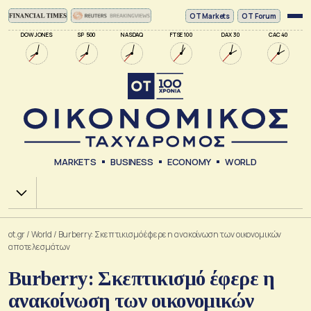
ΟΤ Markets
OT Forum
DOW JONES
SP 500
NASDAQ
FTSE 100
DAX 30
CAC 40
MARKETS
BUSINESS
ECONOMY
WORLD
Χ.Α.
ot.gr
/
World
/
Burberry: Σκεπτικισμό έφερε η ανακοίνωση των οικονομικών
αποτελεσμάτων
Burberry: Σκεπτικισμό έφερε η
ανακοίνωση των οικονομικών