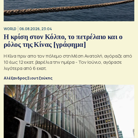
WORLD
06.08.2026, 23:04
Η κρίση στoν Κόλπο, το πετρέλαιο και ο
ρόλος της Κίνας [γράφημα]
Η Κίνα πριν απο τον πόλεμο στη Μέση Ανατολή, αγόραζε από
10 έως 12 εκατ. βαρέλια την ημέρα - Τον Ιούνιο, αγόρασε
λιγότερα από 6 εκατ.
Αλέξανδρος Σιουτζούκης