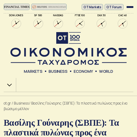
ΟΤ Markets
OT Forum
DOW JONES
SP 500
NASDAQ
FTSE 100
DAX 30
CAC 40
MARKETS
BUSINESS
ECONOMY
WORLD
Χ.Α.
ot.gr
/
Business
/
Βασίλης Γούναρης (ΣΒΠΕ): Τα πλαστικά πυλώνας προς ένα
βιώσιμο μέλλον
Βασίλης Γούναρης (ΣΒΠΕ): Τα
πλαστικά πυλώνας προς ένα