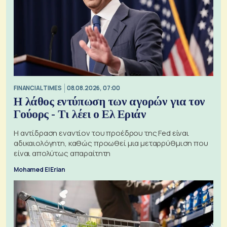
FINANCIAL TIMES
08.08.2026, 07:00
Η λάθος εντύπωση των αγορών για τον
Γούορς - Τι λέει ο Ελ Εριάν
Η αντίδραση εναντίον του προέδρου της Fed είναι
αδικαιολόγητη, καθώς προωθεί μια μεταρρύθμιση που
είναι απολύτως απαραίτητη
Mohamed El Erian