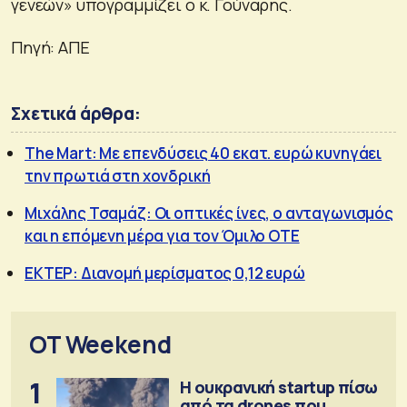
γενεών» υπογραμμίζει ο κ. Γούναρης.
Πηγή: ΑΠΕ
Σχετικά άρθρα:
Τhe Mart: Με επενδύσεις 40 εκατ. ευρώ κυνηγάει
την πρωτιά στη χονδρική
Μιχάλης Τσαμάζ: Οι οπτικές ίνες, ο ανταγωνισμός
και η επόμενη μέρα για τον Όμιλο ΟΤΕ
ΕΚΤΕΡ: Διανομή μερίσματος 0,12 ευρώ
OT Weekend
1
Η ουκρανική startup πίσω
από τα drones που