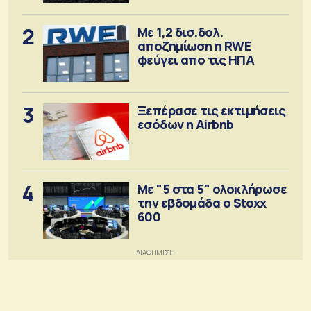
2
Με 1,2 δισ.δολ.
αποζημίωση η RWE
φεύγει απο τις ΗΠΑ
3
Ξεπέρασε τις εκτιμήσεις
εσόδων η Airbnb
4
Με "5 στα 5" ολοκλήρωσε
την εβδομάδα ο Stoxx
600