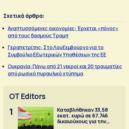
Σχετικά άρθρα:
Αναπτυσσόμενες οικονομίες: Έρχεται «πόνος»
από τους δασμούς Τραμπ
Γεραπετρίτης: Στο Λουξεμβούργο για το
Συμβούλιο Εξωτερικών Υποθέσεων της ΕΕ
Ουκρανία: Πάνω από 21 νεκροί και 20 τραυματίες
από ρωσικό πυραυλικό χτύπημα
OT Editors
1
Καταβλήθηκαν 33,58
εκατ. ευρώ σε 67.746
δικαιούχους για την
αγορά λιπασμάτων