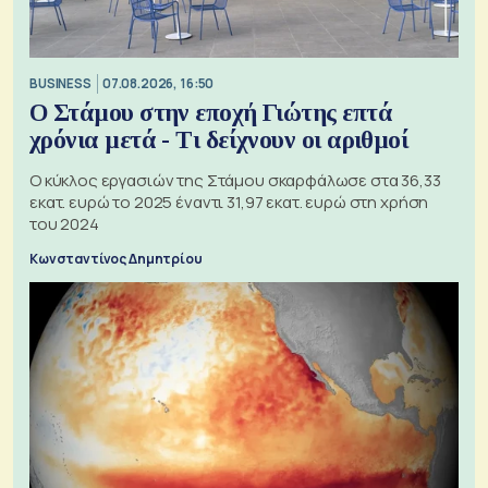
BUSINESS
07.08.2026, 16:50
Ο Στάμου στην εποχή Γιώτης επτά
χρόνια μετά - Τι δείχνουν οι αριθμοί
Ο κύκλος εργασιών της Στάμου σκαρφάλωσε στα 36,33
εκατ. ευρώ το 2025 έναντι 31,97 εκατ. ευρώ στη χρήση
του 2024
Κωνσταντίνος Δημητρίου