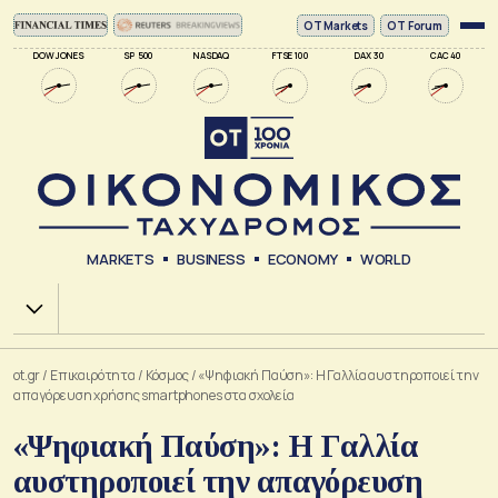
ΟΤ Markets
OT Forum
DOW JONES
SP 500
NASDAQ
FTSE 100
DAX 30
CAC 40
MARKETS
BUSINESS
ECONOMY
WORLD
Χ.Α.
ot.gr
/
Επικαιρότητα
/
Κόσμος
/
«Ψηφιακή Παύση»: Η Γαλλία αυστηροποιεί την
απαγόρευση χρήσης smartphones στα σχολεία
«Ψηφιακή Παύση»: Η Γαλλία
αυστηροποιεί την απαγόρευση