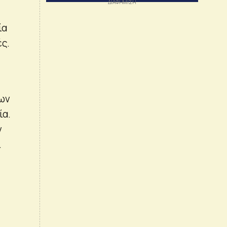
ία
ές.
των
ία.
ν
ι