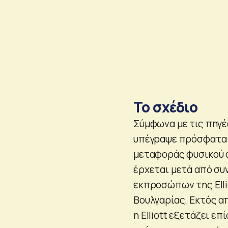
To σχέδιο
Σύμφωνα με τις πηγές 
υπέγραψε πρόσφατα 
μεταφοράς φυσικού α
έρχεται μετά από συ
εκπροσώπων της Ell
Βουλγαρίας. Εκτός α
η Elliott εξετάζει ε