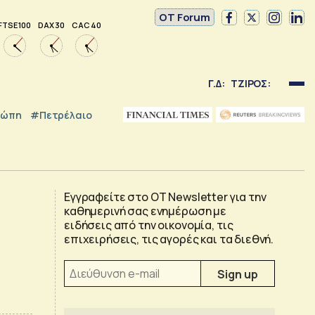
OT Forum
FTSE 100
DAX 30
CAC 40
Γ.Δ:
ΤΖΙΡΟΣ:
ρώπη
#Πετρέλαιο
Εγγραφείτε στο OT Newsletter για την
καθημερινή σας ενημέρωση με
ειδήσεις από την οικονομία, τις
επιχειρήσεις, τις αγορές και τα διεθνή.