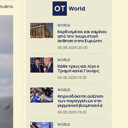
λιάστε
World
WORLD
Κερδισμένοι και χαμένοι
από την τουριστική
άνθηση στην Ευρώπη
06.08.2026 | 20:00
WORLD
Κάθε τρεις και λίγο ο
Τραμπ καλεί Γουόρς
06.08.2026 | 19:30
WORLD
Απροσδόκητη αύξηση
των παραγγελιών στη
γερμανική βιομηχανία
06.08.2026 | 19:02
WORLD