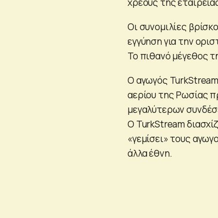
χρέους της εταιρεία
Οι συνομιλίες βρίσκο
εγγύηση για την ορισ
Το πιθανό μέγεθος τ
Ο αγωγός TurkStream
αερίου της Ρωσίας π
μεγαλύτερων συνδέσε
Ο TurkStream διασχί
«γεμίσει» τους αγωγ
άλλα έθνη.