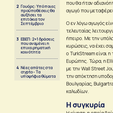
που θα ήταν αδιανόητ
2
Γουόρς: Υπό ποιες
αγωγό που μεταφέρει
προϋποθέσεις θα
αυξήσει τα
επιτόκια τον
Ο εν λόγω αγωγός είν
Σεπτέμβριο
τελευταίας λειτουργ
ήπειρο. Με την υπόλ
3
ΕΒΕΠ: 2+1 δράσεις
που αναμένει η
κυρώσεις, να έχει σα
επιχειρηματική
κοινότητα
ο TurkStream είναι η
Ευρώπης. Τώρα, η Ell
4
Νέες απάτες στα
με την Wall Street J
crypto - Τα
την απόκτηση υποδομ
υποψήφια θύματα
Βουλγαρίας, Bulgart
καλωδίων.
Η συγκυρία
Η κίνηση, η οποία βρ