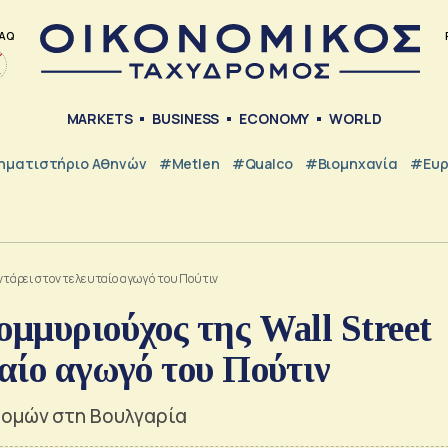
AQ
MARKETS
BUSINESS
ECONOMY
WORLD
ηματιστήριο Αθηνών
#metlen
#Qualco
#Βιομηχανία
#Ευ
οντάρει στον τελευταίο αγωγό του Πούτιν
ομμυριούχος της Wall Street
ταίο αγωγό του Πούτιν
δομών στη Βουλγαρία