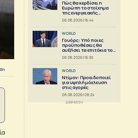
Πώς θα κερδίσει η
Ευρώπη το στοίχημα
της ενεργειακής
ασφάλειας
06.08.2026 | 16:44
WORLD
Γουόρς: Υπό ποιες
προϋποθέσεις θα
αυξήσει τα επιτόκια τον
Σεπτέμβριο
06.08.2026 | 16:30
dIn
WORLD
Ντίμον: Προειδοποιεί
για υψηλή μόχλευση
στις αγορές
06.08.2026 | 08:24
ία