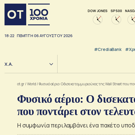
DOW JONES
SP 500
NASD
18:22
ΠΕΜΠΤΗ
06
ΑΥΓΟΥΣΤΟΥ
2026
#CrediaBank
#Χρ
Χ.Α.
ot.gr
/
World
/
Φυσικό αέριο: Ο δισεκατομμυριούχος της Wall Street που π
Φυσικό αέριο: Ο δισεκατ
που ποντάρει στον τελευ
Η συμφωνία περιλαμβάνει ένα πακέτο υπο