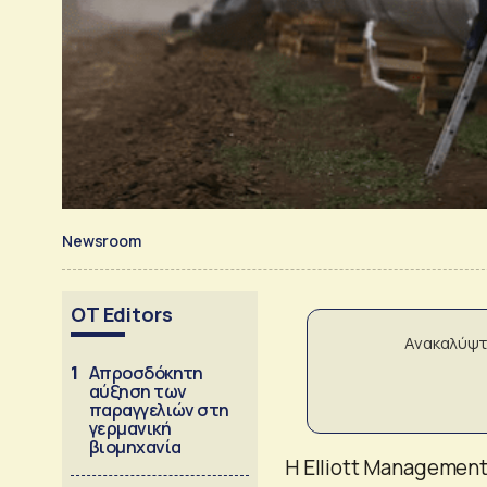
Newsroom
OT Editors
Ανακαλύψτ
1
Απροσδόκητη
αύξηση των
παραγγελιών στη
γερμανική
βιομηχανία
Η Elliott Managemen