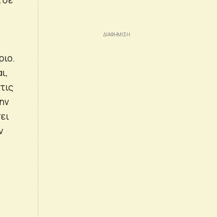
ριο.
ι,
 τις
ην
ει
ν