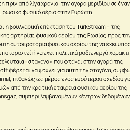
η πριν από λίγα χρόνια: την αγορά μεριδίου σε έναν
 ρωσικό φυσικό αέριο στην Ευρώπη.
αι η βουλγαρική επέκταση του TurkStream – της
ικής αρτηρίας φυσικού αερίου της Ρωσίας προς τη
οιπη αυτοκρατορία φυσικού αερίου της να έχει υπο
μποταριστεί ή να έχει πολιτικά ραδιενεργό χαρακτ
 τελευταία «σταγόνα» που φτάνει στην αγορά της
iott φέρεται να ψάχνει για αυτή την σταγόνα, σύμφ
ournal, πιθανώς ως μέρος ενός ευρύτερου σχεδίου γι
ών από την κρατική εταιρεία φυσικού αερίου της
ransgaz, συμπεριλαμβανομένων κέντρων δεδομένων
ίσκεται ακόμη σε αρχικό στάδιο συνομιλιών, έρχεται