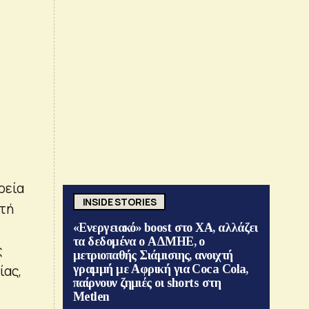
ρεία
INSIDE STORIES
υτή
«Ενεργειακό» boost στο ΧΑ, αλλάζει
τα δεδομένα ο ΑΔΜΗΕ, ο
ς
μετριοπαθής Σιάμισιης, ανοιχτή
ίας,
γραμμή με Αφρική για Coca Cola,
παίρνουν ζημιές οι shorts στη
Metlen