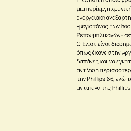
μια περίεργη χρονικ
ενεργειακή ανεξαρτησ
-μεγιστάνας των hed
Ρεπουμπλικανών- δεν
Ο Έλιοτ είναι διάσημ
όπως έκανε στην Αργε
δαπάνες και να εγκα
άντληση περισσότερο
την Phillips 66, ενώ
αντίπαλο της Phillips