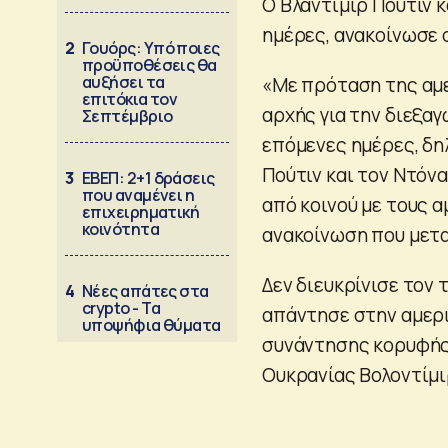
Ο Βλαντίμιρ Πούτιν 
ημέρες, ανακοίνωσε 
2
Γουόρς: Υπό ποιες
προϋποθέσεις θα
αυξήσει τα
«Με πρόταση της αμε
επιτόκια τον
αρχής για την διεξα
Σεπτέμβριο
επόμενες ημέρες, δη
Πούτιν και τον Ντόν
3
ΕΒΕΠ: 2+1 δράσεις
που αναμένει η
από κοινού με τους 
επιχειρηματική
κοινότητα
ανακοίνωση που μετ
Δεν διευκρίνισε τον
4
Νέες απάτες στα
crypto - Τα
απάντησε στην αμερι
υποψήφια θύματα
συνάντησης κορυφής 
Ουκρανίας Βολοντίμι