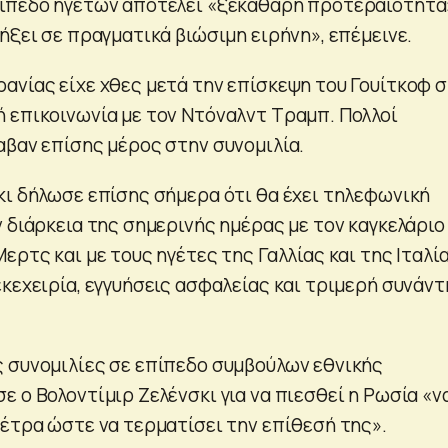
πίπεδο ηγετών αποτελεί «ξεκάθαρη προτεραιότητα
ήξει σε πραγματικά βιώσιμη ειρήνη», επέμεινε.
ανίας είχε χθες μετά την επίσκεψη του Γουίτκοφ 
 επικοινωνία με τον Ντόναλντ Τραμπ. Πολλοί
αβαν επίσης μέρος στην συνομιλία.
κι δήλωσε επίσης σήμερα ότι θα έχει τηλεφωνική
 διάρκεια της σημερινής ημέρας με τον καγκελάριο
ερτς και με τους ηγέτες της Γαλλίας και της Ιταλί
εκεχειρία, εγγυήσεις ασφαλείας και τριμερή συνάν
 συνομιλίες σε επίπεδο συμβούλων εθνικής
 ο Βολοντίμιρ Ζελένσκι για να πιεσθεί η Ρωσία «ν
μέτρα ώστε να τερματίσει την επίθεσή της».