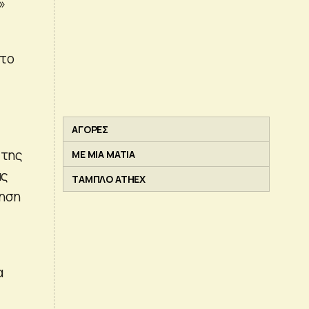
»
στο
ΑΓΟΡΕΣ
 της
ΜΕ ΜΙΑ ΜΑΤΙΑ
ας
ΤΑΜΠΛΟ ATHEX
τηση
α