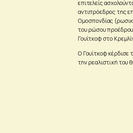
επιτελείς ασχολούντ
αντιπρόεδρος της ε
Ομοσπονδίας (ρωσική
του ρώσου προέδρου
Γουίτκοφ στο Κρεμλί
Ο Γουίτκοφ κέρδισε τ
την ρεαλιστική του 