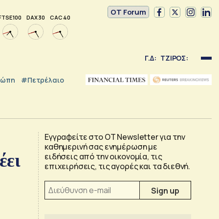
OT Forum
FTSE 100
DAX 30
CAC 40
Γ.Δ:
ΤΖΙΡΟΣ:
ρώπη
#Πετρέλαιο
Εγγραφείτε στο OT Newsletter για την
καθημερινή σας ενημέρωση με
έει
ειδήσεις από την οικονομία, τις
επιχειρήσεις, τις αγορές και τα διεθνή.