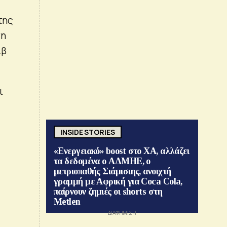
της
ση
ιβ
ι
INSIDE STORIES
«Ενεργειακό» boost στο ΧΑ, αλλάζει
τα δεδομένα ο ΑΔΜΗΕ, ο
μετριοπαθής Σιάμισιης, ανοιχτή
γραμμή με Αφρική για Coca Cola,
παίρνουν ζημιές οι shorts στη
Metlen