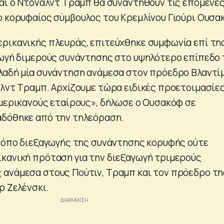
και ο Ντόναλντ Τραμπ θα συναντηθούν τις επόμενε
ο κορυφαίος σύμβουλος του Κρεμλίνου Γιούρι Ουσα
ρικανικής πλευράς, επιτεύχθηκε συμφωνία επί τη
γωγή διμερούς συνάντησης στο υψηλότερο επίπεδο 
λαδή μία συνάντηση ανάμεσα στον πρόεδρο Βλαντί
αλντ Τραμπ. Αρχίζουμε τώρα ειδικές προετοιμασίε
αμερικανούς εταίρους», δήλωσε ο Ουσακόφ σε
αδόθηκε από την τηλεόραση.
 τόπο διεξαγωγής της συνάντησης κορυφής ούτε
κανική πρόταση για την διεξαγωγή τριμερούς
ανάμεσα στους Πούτιν, Τραμπ και τον πρόεδρο τη
ρ Ζελένσκι.