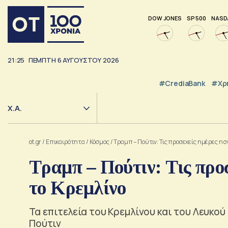
DOW JONES
SP 500
NASD
21:25
ΠΈΜΠΤΗ
6
ΑΥΓΟΎΣΤΟΥ
2026
#CrediaBank
#Χρ
Χ.Α.
ot.gr
/
Επικαιρότητα
/
Κόσμος
/
Τραμπ – Πούτιν: Τις προσεχείς ημέρες η σ
Τραμπ – Πούτιν: Τις προ
το Κρεμλίνο
Τα επιτελεία του Κρεμλίνου και του Λευκο
Πούτιν