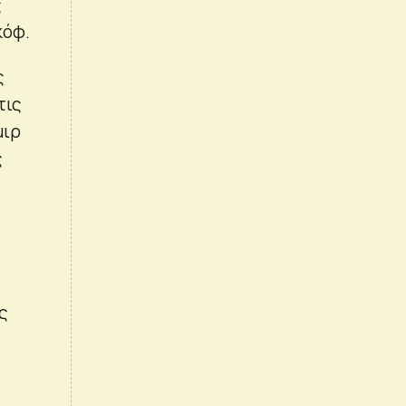
ς
κόφ.
ς
τις
μιρ
ς
ς