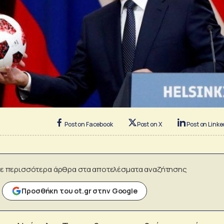
Post on Facebook
Post on X
Post on Linke
ε περισσότερα άρθρα στα αποτελέσματα αναζήτησης
Προσθήκη του ot.gr στην Google