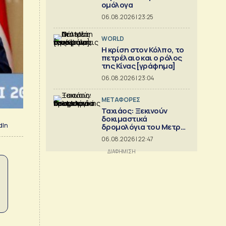
ομόλογα
06.08.2026 | 23:25
WORLD
Η κρίση στoν Κόλπο, το
πετρέλαιο και ο ρόλος
της Κίνας [γράφημα]
06.08.2026 | 23:04
ΜΕΤΑΦΟΡΕΣ
Ταχιάος: Ξεκινούν
δοκιμαστικά
dIn
δρομολόγια του Μετρό
Θεσσαλονίκης προς
06.08.2026 | 22:47
Καλαμαριά