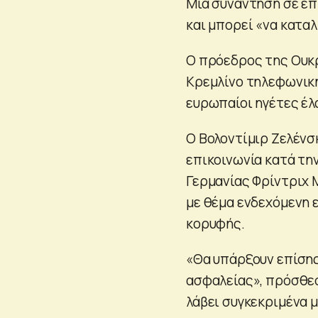
Μία συνάντηση σε ε
και μπορεί «να καταλ
Ο πρόεδρος της Ουκρ
Κρεμλίνο τηλεφωνική
ευρωπαίοι ηγέτες έλ
Ο Βολοντίμιρ Ζελένσ
επικοινωνία κατά την
Γερμανίας Φρίντριχ Μ
με θέμα ενδεχόμενη 
κορυφής.
«Θα υπάρξουν επίσης
ασφαλείας», πρόσθεσε
λάβει συγκεκριμένα 