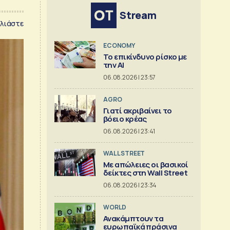
Stream
λιάστε
ECONOMY
Το επικίνδυνο ρίσκο με
την ΑΙ
06.08.2026 | 23:57
AGRO
Γιατί ακριβαίνει το
βόειο κρέας
06.08.2026 | 23:41
WALL STREET
Με απώλειες οι βασικοί
δείκτες στη Wall Street
06.08.2026 | 23:34
WORLD
Ανακάμπτουν τα
ευρωπαϊκά πράσινα