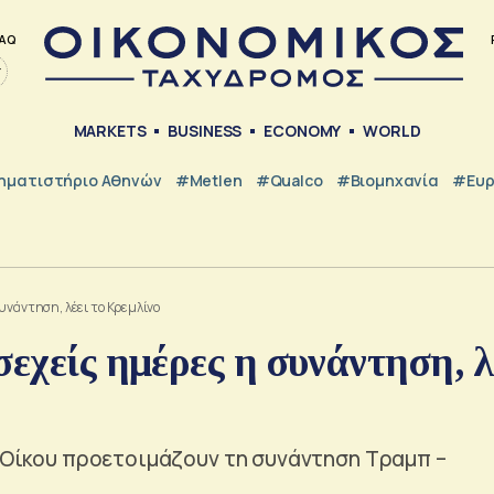
AQ
MARKETS
BUSINESS
ECONOMY
WORLD
ηματιστήριο Αθηνών
#metlen
#Qualco
#Βιομηχανία
#Ευ
υνάντηση, λέει το Κρεμλίνο
σεχείς ημέρες η συνάντηση, λ
ύ Οίκου προετοιμάζουν τη συνάντηση Τραμπ –