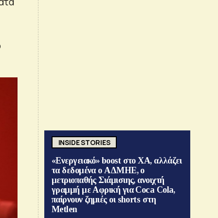
ματα
ό
INSIDE STORIES
«Ενεργειακό» boost στο ΧΑ, αλλάζει
τα δεδομένα ο ΑΔΜΗΕ, ο
μετριοπαθής Σιάμισιης, ανοιχτή
γραμμή με Αφρική για Coca Cola,
παίρνουν ζημιές οι shorts στη
Metlen