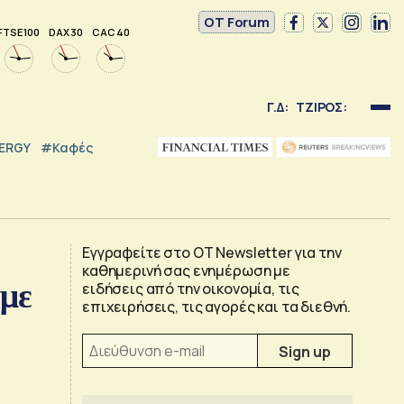
OT Forum
FTSE 100
DAX 30
CAC 40
Γ.Δ:
ΤΖΙΡΟΣ:
NERGY
#καφές
Εγγραφείτε στο OT Newsletter για την
καθημερινή σας ενημέρωση με
 με
ειδήσεις από την οικονομία, τις
επιχειρήσεις, τις αγορές και τα διεθνή.