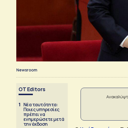
Newsroom
OT Editors
Ανακαλύψτ
1
Νέα ταυτότητα:
Ποιες υπηρεσίες
πρέπει να
ενημερώσετε μετά
την έκδοση