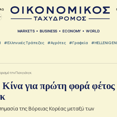
AQ
MARKETS
BUSINESS
ECONOMY
WORLD
Η
#ελληνικές Τράπεζες
#Αγρότες
#Γραφεία
#HELLENiQ E
ορισμό την Πιονγιάνγκ.
ν Κίνα για πρώτη φορά φέτος
γκ
 σημασία της Βόρειας Κορέας μεταξύ των