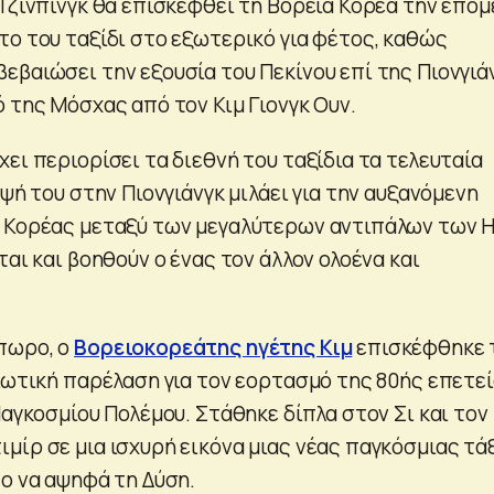
Τζινπίνγκ θα επισκεφθεί τη Βόρεια Κορέα την επόμ
το του ταξίδι στο εξωτερικό για φέτος, καθώς
εβαιώσει την εξουσία του Πεκίνου επί της Πιονγιά
 της Μόσχας από τον Κιμ Γιονγκ Ουν.
χει περιορίσει τα διεθνή του ταξίδια τα τελευταία
εψή του στην Πιονγιάνγκ μιλάει για την αυξανόμενη
 Κορέας μεταξύ των μεγαλύτερων αντιπάλων των Η
ται και βοηθούν ο ένας τον άλλον ολοένα και
πωρο, ο
Βορειοκορεάτης ηγέτης Κιμ
επισκέφθηκε 
τιωτική παρέλαση για τον εορτασμό της 80ής επετε
Παγκοσμίου Πολέμου. Στάθηκε δίπλα στον Σι και τον
μίρ σε μια ισχυρή εικόνα μιας νέας παγκόσμιας τά
το να αψηφά τη Δύση.