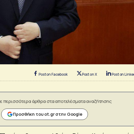
Post on Facebook
Post on X
Post on Linke
ε περισσότερα άρθρα στα αποτελέσματα αναζήτησης
Προσθήκη του ot.gr στην Google