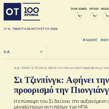
DOW JONES
SP 500
NASD
11:14
ΠΕΜΠΤΗ
06
ΑΥΓΟΥΣΤΟΥ
2026
#ΑΔΜΗΕ
#ΔΕ
Χ.Α.
ot.gr
/
World
/
Σι Τζινπίνγκ: Αφήνει την Κίνα για πρώτη φορά φέτος με προ
Σι Τζινπίνγκ: Αφήνει τη
προορισμό την Πιονγιάν
Η επίσκεψη του Σι δείχνει την αυξανόμενη
μεγαλύτερων αντιπάλων των ΗΠΑ