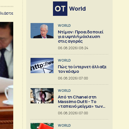
World
λιάστε
WORLD
Ντίμον: Προειδοποιεί
για υψηλή μόχλευση
στις αγορές
06.08.2026 | 08:24
WORLD
Πώς το ίντερνετ άλλαξε
τον κόσμο
06.08.2026 | 07:00
WORLD
Από τη Chanel στη
Massimo Dutti - Το
«ταπεινό μείγμα» των
best seller
06.08.2026 | 07:00
WORLD