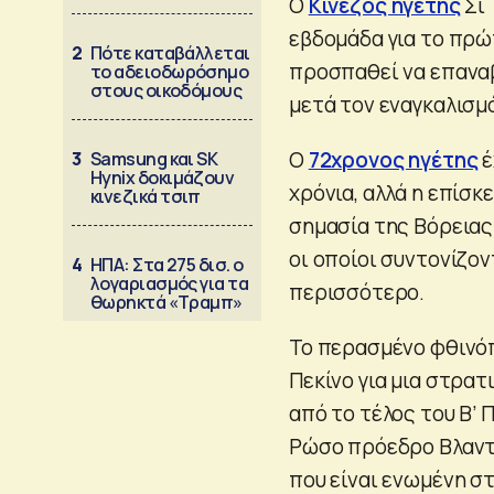
Ο
Κινέζος ηγέτης
Σι 
εβδομάδα για το πρώ
2
Πότε καταβάλλεται
προσπαθεί να επαναβ
το αδειοδωρόσημο
στους οικοδόμους
μετά τον εναγκαλισμό
Ο
72χρονος ηγέτης
έ
3
Samsung και SK
Hynix δοκιμάζουν
χρόνια, αλλά η επίσκ
κινεζικά τσιπ
σημασία της Βόρειας
οι οποίοι συντονίζον
4
ΗΠΑ: Στα 275 δισ. ο
λογαριασμός για τα
περισσότερο.
θωρηκτά «Τραμπ»
Το περασμένο φθινό
Πεκίνο για μια στρα
από το τέλος του Β’ 
Ρώσο πρόεδρο Βλαντι
που είναι ενωμένη σ