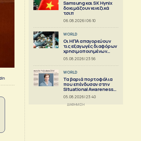
Samsung και SK Hynix
δοκιμάζουν κινεζικά
τσιπ
06.08.2026 | 06:10
WORLD
Οι ΗΠΑ απαγορεύουν
τις εξαγωγές διαφόρων
χρησιμοποιημένων
κρίσιμων ορυκτών
05.08.2026 | 23:56
WORLD
dIn
Τα βαριά πορτοφόλια
που επένδυσαν στην
Situational Awareness
πριν καταρρεύσει
05.08.2026 | 23:40