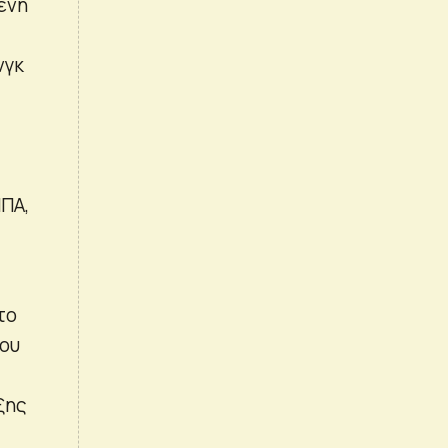
ενη
νγκ
ΠΑ,
το
ίου
ξης