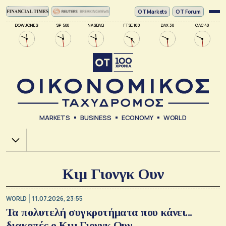
ΟΤ Markets
OT Forum
DOW JONES
SP 500
NASDAQ
FTSE 100
DAX 30
CAC 40
MARKETS
BUSINESS
ECONOMY
WORLD
Χ.Α.
Κιμ Γιονγκ Ουν
WORLD
11.07.2026, 23:55
Τα πολυτελή συγκροτήματα που κάνει...
διακοπές ο Κιμ Γιονγκ Ουν