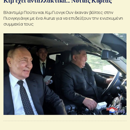
Κιμ έχει ανταλλακτικά... Νότιας Κορέας
Βλαντιμίρ Πούτιν και Κιμ Γιονγκ Ουν έκαναν βόλτες στην
Πιονγκγιάνγκ με ένα Aurus για να επιδείξουν την ενισχυμένη
συμμαχία τους