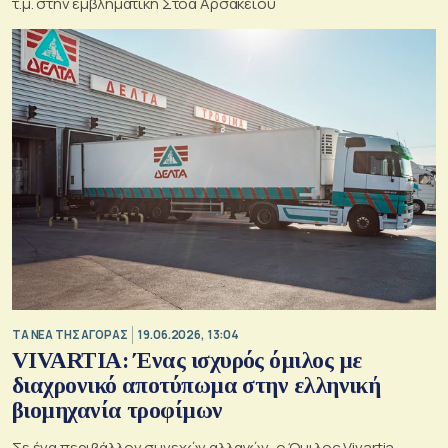
τ.μ. στην εμβληματική Στοά Αρσακείου
ΤΑ ΝΕΑ ΤΗΣ ΑΓΟΡΑΣ
19.06.2026, 13:04
VIVARTIA: Ένας ισχυρός όμιλος με
διαχρονικό αποτύπωμα στην ελληνική
βιομηχανία τροφίμων
Σε ένα περιβάλλον συνεχών αλλαγών, ο Όμιλος Vivartia