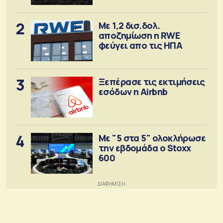
2
Με 1,2 δισ.δολ.
αποζημίωση η RWE
φεύγει απο τις ΗΠΑ
3
Ξεπέρασε τις εκτιμήσεις
εσόδων η Airbnb
4
Με "5 στα 5" ολοκλήρωσε
την εβδομάδα ο Stoxx
600