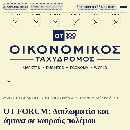
ΟΤ Markets
OT Forum
DOW JONES
SP 500
NASDAQ
FTSE 100
DAX 30
CAC 40
MARKETS
BUSINESS
ECONOMY
WORLD
Χ.Α.
ot.gr
/
OT FORUM
/
OT FORUM: Διπλωματία και άμυνα σε καιρούς πολέμου
OT FORUM: Διπλωματία και
άμυνα σε καιρούς πολέμου