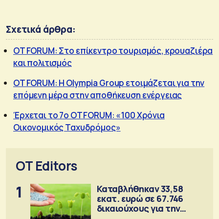
Σχετικά άρθρα:
OT FORUM: Στο επίκεντρο τουρισμός, κρουαζιέρα
και πολιτισμός
OT FORUM: Η Olympia Group ετοιμάζεται για την
επόμενη μέρα στην αποθήκευση ενέργειας
Έρχεται το 7ο OT FORUM: «100 Χρόνια
Οικονομικός Ταχυδρόμος»
OT Editors
1
Καταβλήθηκαν 33,58
εκατ. ευρώ σε 67.746
δικαιούχους για την
αγορά λιπασμάτων