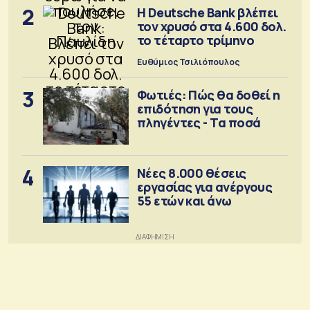
2
Η Deutsche Bank βλέπει
τον χρυσό στα 4.600 δολ.
το τέταρτο τρίμηνο
Ευθύμιος Τσιλιόπουλος
3
Φωτιές: Πώς θα δοθεί η
επιδότηση για τους
πληγέντες - Τα ποσά
4
Νέες 8.000 θέσεις
εργασίας για ανέργους
55 ετών και άνω