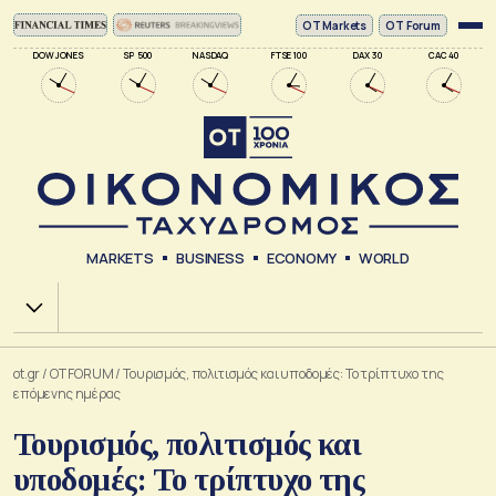
ΟΤ Markets
OT Forum
DOW JONES
SP 500
NASDAQ
FTSE 100
DAX 30
CAC 40
MARKETS
BUSINESS
ECONOMY
WORLD
Χ.Α.
ot.gr
/
OT FORUM
/
Τουρισμός, πολιτισμός και υποδομές: Το τρίπτυχο της
επόμενης ημέρας
Τουρισμός, πολιτισμός και
υποδομές: Το τρίπτυχο της