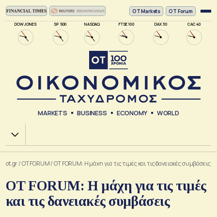
ΟΤ Markets
OT Forum
DOW JONES
SP 500
NASDAQ
FTSE 100
DAX 30
CAC 40
MARKETS
BUSINESS
ECONOMY
WORLD
Χ.Α.
ot.gr
/
OT FORUM
/
OT FORUM: Η μάχη για τις τιμές και τις δανειακές συμβάσεις
OT FORUM: Η μάχη για τις τιμές
και τις δανειακές συμβάσεις