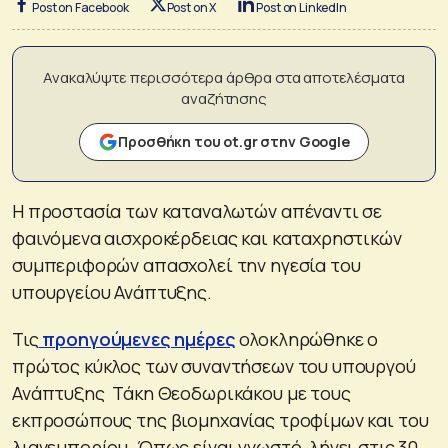
Post on Facebook
Post on X
Post on LinkedIn
Ανακαλύψτε περισσότερα άρθρα στα αποτελέσματα
αναζήτησης
Προσθήκη του ot.gr στην Google
Η προστασία των καταναλωτών απέναντι σε
φαινόμενα αισχροκέρδειας και καταχρηστικών
συμπεριφορών απασχολεί την ηγεσία του
υπουργείου Ανάπτυξης.
Τις
προηγούμενες ημέρες
ολοκληρώθηκε ο
πρώτος κύκλος των συναντήσεων του υπουργού
Ανάπτυξης Τάκη Θεοδωρικάκου με τους
εκπροσώπους της βιομηχανίας τροφίμων και του
λιανεμπορίου. Όπως είναι γνωστό, λήγει στις 30