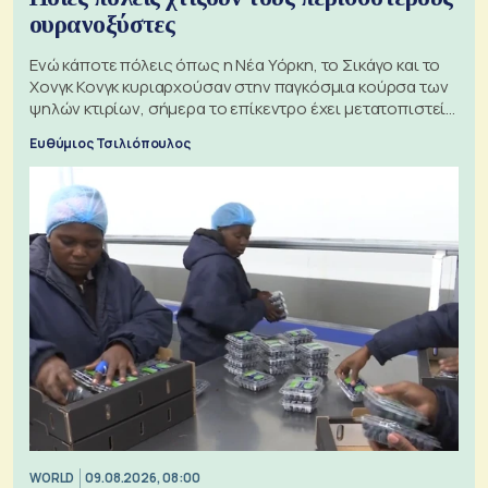
ουρανοξύστες
Ενώ κάποτε πόλεις όπως η Νέα Υόρκη, το Σικάγο και το
Χονγκ Κονγκ κυριαρχούσαν στην παγκόσμια κούρσα των
ψηλών κτιρίων, σήμερα το επίκεντρο έχει μετατοπιστεί
προς την Ασία
Ευθύμιος Τσιλιόπουλος
WORLD
09.08.2026, 08:00