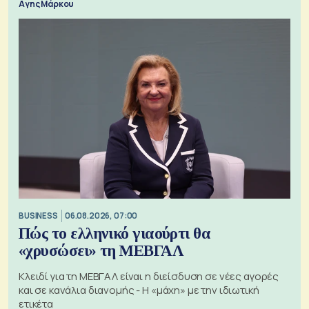
Αγης Μάρκου
BUSINESS
06.08.2026, 07:00
Πώς το ελληνικό γιαούρτι θα
«χρυσώσει» τη ΜΕΒΓΑΛ
Κλειδί για τη ΜΕΒΓΑΛ είναι η διείσδυση σε νέες αγορές
και σε κανάλια διανομής - Η «μάχη» με την ιδιωτική
ετικέτα