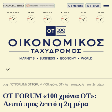
ΟΤ Markets
OT Forum
DOW JONES
SP 500
NASDAQ
FTSE 100
DAX 30
CAC 40
MARKETS
BUSINESS
ECONOMY
WORLD
Χ.Α.
ot.gr
/
OT FORUM
/
ΟΤ FORUM «100 χρόνια ΟΤ»: Λεπτό προς λεπτό η 2η μέρα
ΟΤ FORUM «100 χρόνια ΟΤ»:
Λεπτό προς λεπτό η 2η μέρα