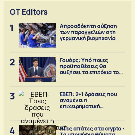
OT Editors
1
Απροσδόκητη αύξηση
των παραγγελιών στη
γερμανική βιομηχανία
2
Γουόρς: Υπό ποιες
προϋποθέσεις θα
αυξήσει τα επιτόκια τον
Σεπτέμβριο
3
ΕΒΕΠ: 2+1 δράσεις που
αναμένει η
επιχειρηματική
κοινότητα
4
Νέες απάτες στα crypto -
Τα υποψήφια θύματα