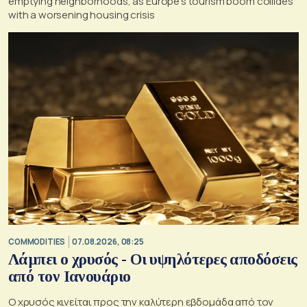
emptying neighborhoods, as Europe's tourism boom collides
with a worsening housing crisis
COMMODITIES
07.08.2026, 08:25
Λάμπει ο χρυσός - Οι υψηλότερες αποδόσεις
από τον Ιανουάριο
Ο χρυσός κινείται προς την καλύτερη εβδομάδα από τον