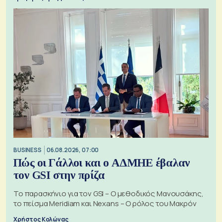
BUSINESS
06.08.2026, 07:00
Πώς οι Γάλλοι και ο ΑΔΜΗΕ έβαλαν
τον GSI στην πρίζα
Το παρασκήνιο για τον GSI – Ο μεθοδικός Μανουσάκης,
το πείσμα Meridiam και Nexans – Ο ρόλος του Μακρόν
Χρήστος Κολώνας