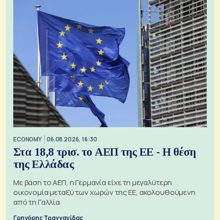
ECONOMY
06.08.2026, 16:30
Στα 18,8 τρισ. το ΑΕΠ της ΕΕ - Η θέση
της Ελλάδας
Με βάση το ΑΕΠ, η Γερμανία είχε τη μεγαλύτερη
οικονομία μεταξύ των χωρών της ΕΕ, ακολουθούμενη
από τη Γαλλία
Γρηγόρης Τραγγανίδας