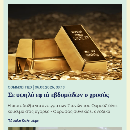
COMMODITIES
06.08.2026, 09:18
Σε υψηλό εφτά εβδομάδων ο χρυσός
Η αισιοδοξία για άνοιγμα των Στενών του Ορμούζ δίνει
καύσιμα στις αγορές - Ο χρυσός συνεχίζει ανοδικά
Τζούλη Καλημέρη