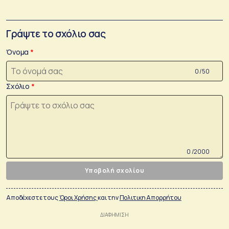
Γράψτε το σχόλιο σας
Όνομα
0 /50
Σχόλιο
0 /2000
Υποβολή σχολίου
Αποδέχεστε τους
Όροι Χρήσης
και την
Πολιτικη Απορρήτου