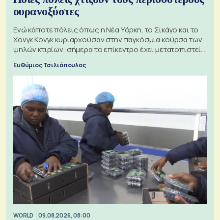
ουρανοξύστες
Ενώ κάποτε πόλεις όπως η Νέα Υόρκη, το Σικάγο και το
Χονγκ Κονγκ κυριαρχούσαν στην παγκόσμια κούρσα των
ψηλών κτιρίων, σήμερα το επίκεντρο έχει μετατοπιστεί
προς την Ασία
Ευθύμιος Τσιλιόπουλος
WORLD
09.08.2026, 08:00