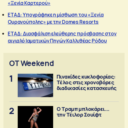
«Ξενία Καρτερού»
ΕΤΑΔ: Υπογράφηκε η μίσθωση του «Ξενία
Ουρανούπολης» με την Domes Resorts
ΕΤΑΔ: Διασφάλιση ελεύθερης πρόσβασης στον
αιγιαλό Ιαματικών Πηγών Καλλιθέας Ρόδου
OT Weekend
1
Πινακίδες κυκλοφορίας:
Τέλος στις χρονοβόρες
διαδικασίες κατασκευής
2
Ο Τραμπ μπλοκάρει...
την Τέιλορ Σουίφτ