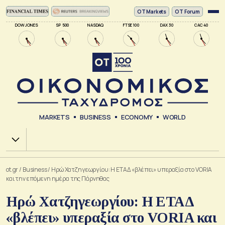
ΟΤ Markets
OT Forum
DOW JONES
SP 500
NASDAQ
FTSE 100
DAX 30
CAC 40
MARKETS
BUSINESS
ECONOMY
WORLD
Χ.Α.
ot.gr
/
Business
/
Ηρώ Χατζηγεωργίου: Η ΕΤΑΔ «βλέπει» υπεραξία στο VORIA
και την επόμενη ημέρα της Πάρνηθας
Ηρώ Χατζηγεωργίου: Η ΕΤΑΔ
«βλέπει» υπεραξία στο VORIA και