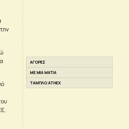
α
στην
ρώ
τα
ΑΓΟΡΕΣ
ΜΕ ΜΙΑ ΜΑΤΙΑ
ΤΑΜΠΛΟ ATHEX
λό
που
Ε,
ν