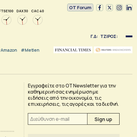
OT Forum
FTSE 100
DAX 30
CAC 40
Γ.Δ:
ΤΖΙΡΟΣ:
Amazon
#Metlen
Εγγραφείτε στο OT Newsletter για την
καθημερινή σας ενημέρωση με
ειδήσεις από την οικονομία, τις
επιχειρήσεις, τις αγορές και τα διεθνή.