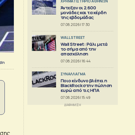
XΡΗΜΑΤΙΣΤΗΡΙΟ ΑΘΗΝΩΝ
Άντεξαν οι 2.600
μονάδες και τα κέρδη
της εβδομάδας
07.08.2026 | 17:30
WALL STREET
Wall Street: Ράλι μετά
το σήμα από την
απασχόληση
07.08.2026 | 16:44
dIn
ΣΥΝΑΛΛΑΓΜΑ
Ποιο κίνδυνο βλέπει η
BlackRock στην πώληση
ευρώ από τις ΗΠΑ
07.08.2026 | 15:49
υσης