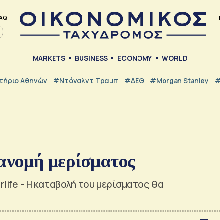
AQ
MARKETS
BUSINESS
ECONOMY
WORLD
τήριο Αθηνών
#Ντόναλντ Τραμπ
#ΔΕΘ
#Morgan Stanley
#
ιανομή μερίσματος
rlife - Η καταβολή του μερίσματος θα