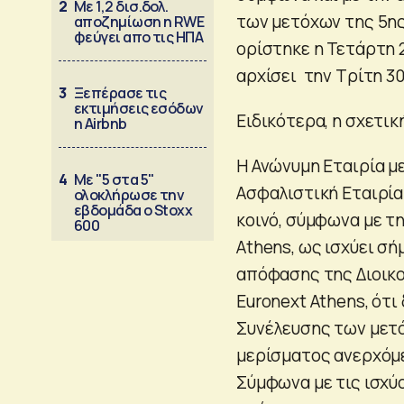
2
Με 1,2 δισ.δολ.
των μετόχων της 5ης
αποζημίωση η RWE
φεύγει απο τις ΗΠΑ
ορίστηκε η Τετάρτη 
αρχίσει την Τρίτη 30
3
Ξεπέρασε τις
εκτιμήσεις εσόδων
Ειδικότερα, η σχετικ
η Airbnb
Η Ανώνυμη Εταιρία μ
4
Με "5 στα 5"
Ασφαλιστική Εταιρία
ολοκλήρωσε την
εβδομάδα ο Stoxx
κοινό, σύμφωνα με τη
600
Athens, ως ισχύει σήμ
απόφασης της Διοικ
Euronext Athens, ότ
Συνέλευσης των μετό
μερίσματος ανερχόμε
Σύμφωνα με τις ισχύ