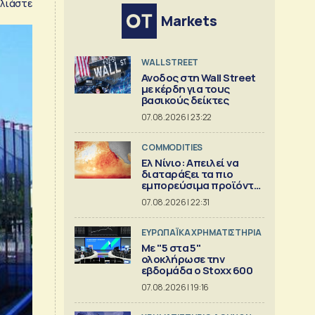
λιάστε
Markets
WALL STREET
Ανοδος στη Wall Street
με κέρδη για τους
βασικούς δείκτες
07.08.2026 | 23:22
COMMODITIES
Ελ Νίνιο: Απειλεί να
διαταράξει τα πιο
εμπορεύσιμα προϊόντα
στον κόσμο
07.08.2026 | 22:31
ΕΥΡΩΠΑΪΚΑ ΧΡΗΜΑΤΙΣΤΗΡΙΑ
Με "5 στα 5"
ολοκλήρωσε την
εβδομάδα ο Stoxx 600
07.08.2026 | 19:16