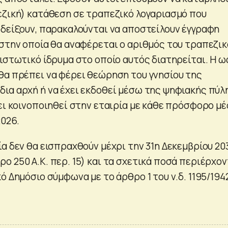
εζική) κατάθεση σε τραπεζικό λογαριασμό που
οδείξουν, παρακαλούνται να αποστείλουν έγγραφη
 στην οποία θα αναφέρεται ο αριθμός του τραπεζικ
ιστωτικό ίδρυμα στο οποίο αυτός διατηρείται. Η ω
θα πρέπει να φέρει θεώρηση του γνησίου της
ια αρχή ή να έχει εκδοθεί μέσω της ψηφιακής πύλ
χει κοινοποιηθεί στην εταιρία με κάθε πρόσφορο μ
2026.
α δεν θα εισπραχθούν μέχρι την 31η Δεκεμβρίου 203
ο 250 Α.Κ. περ. 15) και τα σχετικά ποσά περιέρχον
ό Δημόσιο σύμφωνα με το άρθρο 1 του ν.δ. 1195/194