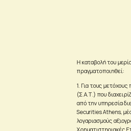
Η καταβολή του μερίσ
πραγματοποιηθεί:
1. Για τους μετόχους
(Σ.Α.Τ.) που διαχειρ
από την υπηρεσία δι
Securities Athens, μ
λογαριασμούς αξιογρ
Χρηματιστηριακές Ετ