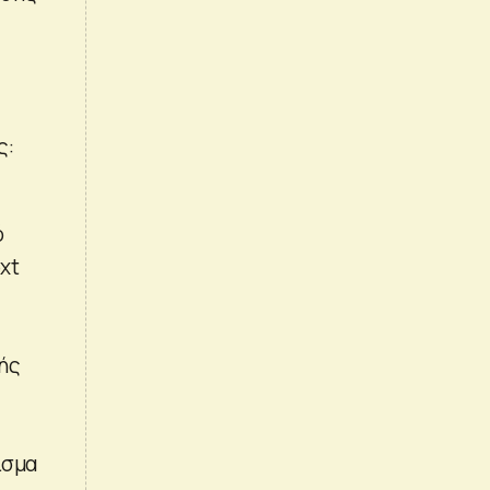
ς:
ό
ext
ής
ισμα