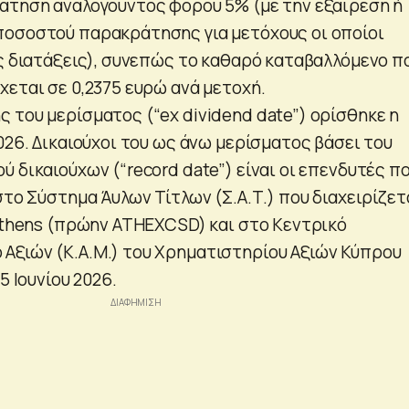
άτηση αναλογούντος φόρου 5% (με την εξαίρεση ή
οσοστού παρακράτησης για μετόχους οι οποίοι
ές διατάξεις), συνεπώς το καθαρό καταβαλλόμενο π
χεται σε 0,2375 ευρώ ανά μετοχή.
 του μερίσματος (“ex dividend date”) ορίσθηκε η
026. Δικαιούχοι του ως άνω μερίσματος βάσει του
 δικαιούχων (“record date”) είναι οι επενδυτές π
στο Σύστημα Άυλων Τίτλων (Σ.Α.Τ.) που διαχειρίζετ
 Athens (πρώην ATHEXCSD) και στο Κεντρικό
ξιών (Κ.Α.Μ.) του Χρηματιστηρίου Αξιών Κύπρου
5 Ιουνίου 2026.