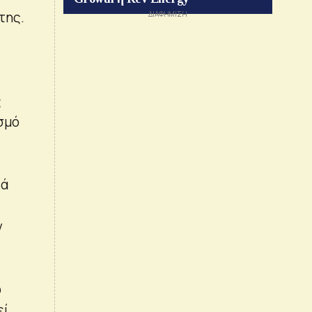
της.
ς
ασμό
)
τά
ν
ω
εί