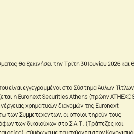
ματος θα ξεκινήσει την Τρίτη 30 Ιουνίου 2026 και 
 που είναι εγγεγραμμένοι στο Σύστημα Άυλων Τίτλων
ίζεται η Euronext Securities Athens (πρώην ATHEXCS
ενέργειας χρηματικών διανομών της Euronext
έσω των Συμμετεχόντων, οι οποίοι τηρούν τους
άφων των δικαιούχων στο Σ.Α.Τ. (Τράπεζες και
αιρείες), σύμφωνα με τα ισχύοντα στον Κανονισμό