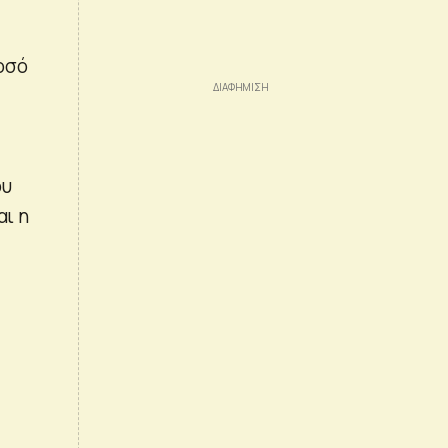
οσό
ου
αι η