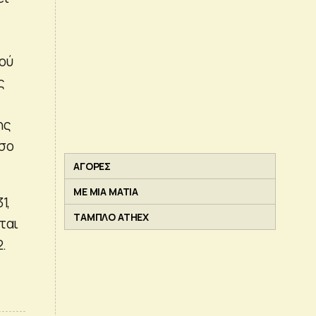
ού
ς
ης
έσο
ΑΓΟΡΕΣ
ΜΕ ΜΙΑ ΜΑΤΙΑ
1,
ΤΑΜΠΛΟ ATHEX
ται
2.