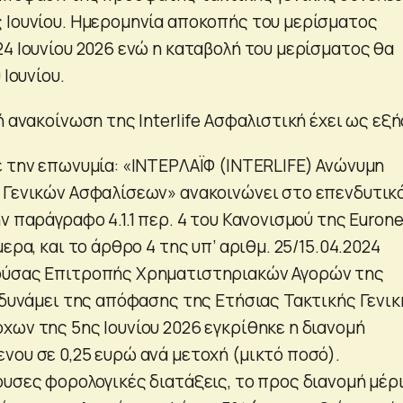
 Ιουνίου. Ημερομηνία αποκοπής του μερίσματος
24 Ιουνίου 2026 ενώ η καταβολή του μερίσματος θα
 Ιουνίου.
ή ανακοίνωση της Interlife Ασφαλιστική έχει ως εξή
ε την επωνυμία: «ΙΝΤΕΡΛΑΪΦ (INTERLIFE) Ανώνυμη
 Γενικών Ασφαλίσεων» ανακοινώνει στο επενδυτικ
ν παράγραφο 4.1.1 περ. 4 του Κανονισμού της Euron
ερα, και το άρθρο 4 της υπ’ αριθμ. 25/15.04.2024
ούσας Επιτροπής Χρηματιστηριακών Αγορών της
ι δυνάμει της απόφασης της Ετήσιας Τακτικής Γενικ
χων της 5ης Ιουνίου 2026 εγκρίθηκε η διανομή
νου σε 0,25 ευρώ ανά μετοχή (μικτό ποσό).
ουσες φορολογικές διατάξεις, το προς διανομή μέρ