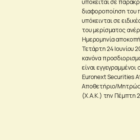
υπόκειται σε παρακρ
διαφοροποίηση του π
υπόκεινται σε ειδικ
του μερίσματος ανέρ
Ημερομηνία αποκοπής
Τετάρτη 24 Ιουνίου 2
κανόνα προσδιορισμού
είναι εγγεγραμμένοι 
Euronext Securities
Αποθετήριο/Μητρώο Α
(Χ.Α.Κ.) την Πέμπτη 2