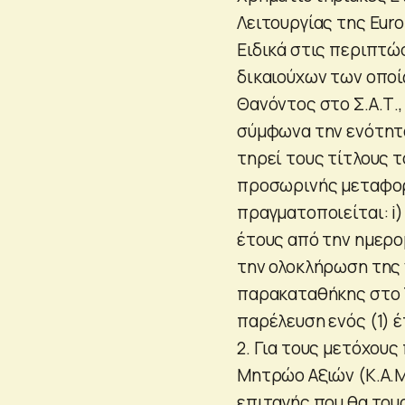
Λειτουργίας της Euro
Ειδικά στις περιπτώ
δικαιούχων των οποί
Θανόντος στο Σ.Α.Τ.,
σύμφωνα την ενότητα
τηρεί τους τίτλους τ
προσωρινής μεταφορ
πραγματοποιείται: i)
έτους από την ημερ
την ολοκλήρωση της 
παρακαταθήκης στο 
παρέλευση ενός (1) έ
2. Για τους μετόχους
Μητρώο Αξιών (Κ.Α.Μ
επιταγής που θα του