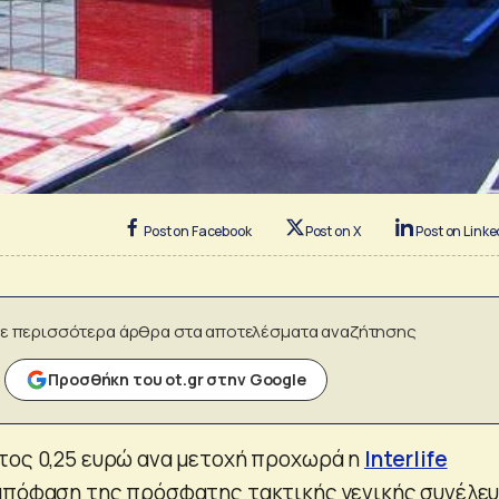
Post on Facebook
Post on X
Post on Linke
ε περισσότερα άρθρα στα αποτελέσματα αναζήτησης
Προσθήκη του ot.gr στην Google
τος 0,25 ευρώ ανα μετοχή προχωρά η
Interlife
 απόφαση της πρόσφατης τακτικής γενικής συνέλε