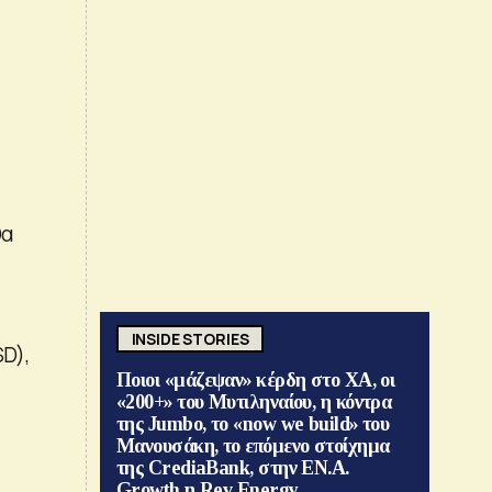
θα
INSIDE STORIES
D),
Ποιοι «μάζεψαν» κέρδη στο ΧΑ, οι
«200+» του Μυτιληναίου, η κόντρα
της Jumbo, το «now we build» του
Μανουσάκη, το επόμενο στοίχημα
της CrediaBank, στην ΕΝ.Α.
Growth η Rev Energy