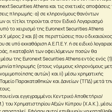
next Securities Athens και τις σχετικές αποφάσεις 
σεις πληρωμής: α) σε κληρονόμους θανόντων
ων οι τίτλοι τηρούνται στον Ειδικό Λογαριασμό
 υπό το χειρισμό της Euronext Securities Athens
 Χ μέρος 2 και β) σε περιπτώσεις που ο δικαιούχο
ου σε υπό εκκαθάριση Α.Ε.Π.Ε.Υ. ή σε ειδικό λογαρι
άς, η καταβολή των οφειλόμενων ποσών θα
 μέσω της Euronext Securities Athens εντός ενός (1
ομηνία πληρωμής (στους νόμιμους κληρονόμους με
νομιμοποίησης αυτών) και ii) μέσω χρηματικής
Ταμείο Παρακαταθηκών και Δανείων (ΤΠΔ) μετά τη
τους.
 που είναι εγγεγραμμένοι Κεντρικό Αποθετήριο/
.) του Χρηματιστηρίου Αξιών Κύπρου (Χ.Α.Κ.), μέσ
ς αποσταλεί. Εφόσον αυτοί επιθυμούν να καταβληθ