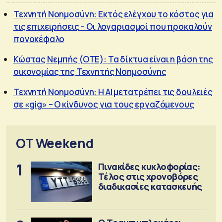
Τεχνητή Νοημοσύνη: Εκτός ελέγχου το κόστος για
τις επιχειρήσεις – Οι λογαριασμοί που προκαλούν
πονοκέφαλο
Κώστας Νεμπής (ΟΤΕ): Τα δίκτυα είναι η βάση της
οικονομίας της Τεχνητής Νοημοσύνης
Τεχνητή Νοημοσύνη: Η AI μετατρέπει τις δουλειές
σε «gig» – Ο κίνδυνος για τους εργαζόμενους
OT Weekend
1
Πινακίδες κυκλοφορίας:
Τέλος στις χρονοβόρες
διαδικασίες κατασκευής