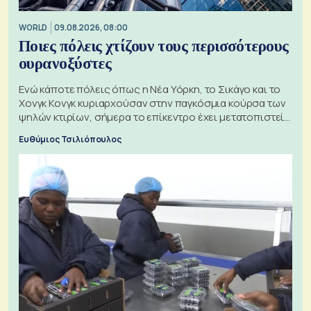
WORLD
09.08.2026, 08:00
Ποιες πόλεις χτίζουν τους περισσότερους
ουρανοξύστες
Ενώ κάποτε πόλεις όπως η Νέα Υόρκη, το Σικάγο και το
Χονγκ Κονγκ κυριαρχούσαν στην παγκόσμια κούρσα των
ψηλών κτιρίων, σήμερα το επίκεντρο έχει μετατοπιστεί
προς την Ασία
Ευθύμιος Τσιλιόπουλος