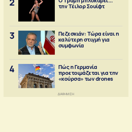
2
Ο Τραμπ μπλοκάρει...
την Τέιλορ Σουίφτ
3
Πεζεσκιάν: Τώρα είναι η
καλύτερη στιγμή για
συμφωνία
4
Πώς η Γερμανία
προετοιμάζεται για την
«κούρσα» των drones