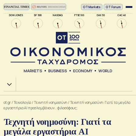
ΟΤ Markets
OT Forum
DOW JONES
SP 500
NASDAQ
FTSE 100
DAX 30
CAC 40
MARKETS
BUSINESS
ECONOMY
WORLD
Χ.Α.
ot.gr
/
Τεχνολογία
/
Tεχνητή νοημοσύνη
/
Τεχνητή νοημοσύνη: Γιατί τα μεγάλα
εργαστήρια AI προσλαμβάνουν… φιλοσόφους;
Τεχνητή νοημοσύνη: Γιατί τα
μεγάλα εργαστήρια AI