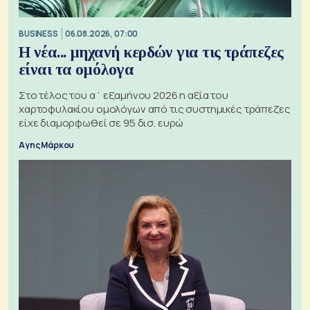
BUSINESS
06.08.2026, 07:00
Η νέα... μηχανή κερδών για τις τράπεζες
είναι τα ομόλογα
Στο τέλος του α΄ εξαμήνου 2026 η αξία του
χαρτοφυλακίου ομολόγων από τις συστημικές τράπεζες
είχε διαμορφωθεί σε 95 δισ. ευρώ
Αγης Μάρκου