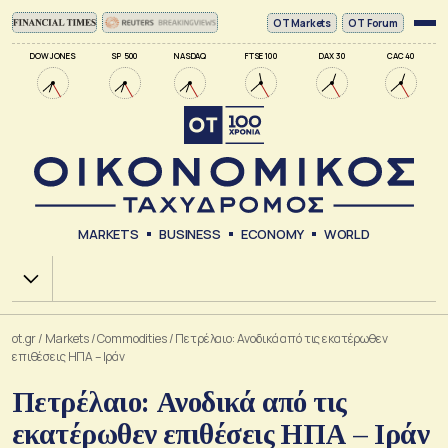
ΟΤ Markets
OT Forum
DOW JONES
SP 500
NASDAQ
FTSE 100
DAX 30
CAC 40
MARKETS
BUSINESS
ECONOMY
WORLD
Χ.Α.
ot.gr
/
Markets
/
Commodities
/
Πετρέλαιο: Ανοδικά από τις εκατέρωθεν
επιθέσεις ΗΠΑ – Ιράν
Πετρέλαιο: Ανοδικά από τις
εκατέρωθεν επιθέσεις ΗΠΑ – Ιράν