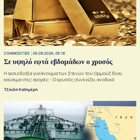
COMMODITIES
06.08.2026, 09:18
Σε υψηλό εφτά εβδομάδων ο χρυσός
Η αισιοδοξία για άνοιγμα των Στενών του Ορμούζ δίνει
καύσιμα στις αγορές - Ο χρυσός συνεχίζει ανοδικά
Τζούλη Καλημέρη