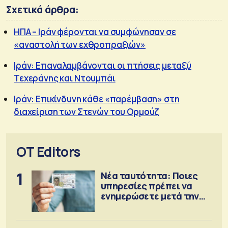
Σχετικά άρθρα:
ΗΠΑ – Ιράν φέρονται να συμφώνησαν σε
«αναστολή των εχθροπραξιών»
Ιράν: Επαναλαμβάνονται οι πτήσεις μεταξύ
Τεχεράνης και Ντουμπάι
Ιράν: Επικίνδυνη κάθε «παρέμβαση» στη
διαχείριση των Στενών του Ορμούζ
OT Editors
1
Νέα ταυτότητα: Ποιες
υπηρεσίες πρέπει να
ενημερώσετε μετά την
έκδοση