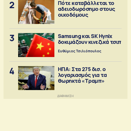
2
Πότε καταβάλλεται το
αδειοδωρόσημο στους
οικοδόμους
3
Samsung και SK Hynix
δοκιμάζουν κινεζικά τσιπ
Ευθύμιος Τσιλιόπουλος
4
ΗΠΑ: Στα 275 δισ. ο
λογαριασμός για τα
θωρηκτά «Τραμπ»