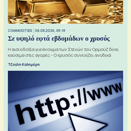
COMMODITIES
06.08.2026, 09:18
Σε υψηλό εφτά εβδομάδων ο χρυσός
Η αισιοδοξία για άνοιγμα των Στενών του Ορμούζ δίνει
καύσιμα στις αγορές - Ο χρυσός συνεχίζει ανοδικά
Τζούλη Καλημέρη