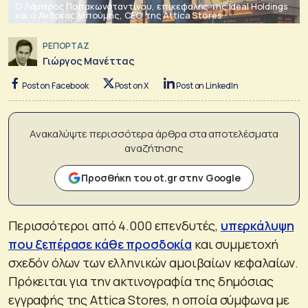
O Λάμπρος Παπακωνσταντίνου, επικεφαλής της Ideal Holdings
και ο Ανδρέας Μπούμης, CEO της Attica Stores
ΡΕΠΟΡΤΑΖ
Γιώργος Μανέττας
Post on Facebook
Post on X
Post on LinkedIn
Ανακαλύψτε περισσότερα άρθρα στα αποτελέσματα
αναζήτησης
Προσθήκη του ot.gr στην Google
Περισσότεροι από 4.000 επενδυτές,
υπερκάλυψη
που ξεπέρασε κάθε προσδοκία
και συμμετοχή
σχεδόν όλων των ελληνικών αμοιβαίων κεφαλαίων.
Πρόκειται για την ακτινογραφία της δημόσιας
εγγραφής της Attica Stores, η οποία σύμφωνα με