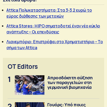
Attica Πολυκαταστήματα: Στα 3-3,2 ευρώ το
εύρος διάθεσης των μετοχών
Attica Stores: Η IPO σηματοδοτεί έναν νέο κύκλο
ανάπτυξης – Οι επενδύσεις
Λιανεμπόριο: Επιστρέφει στο Χρηματιστήριο – Το
σήμα των Attica
OT Editors
1
Απροσδόκητη αύξηση
των παραγγελιών στη
γερμανική βιομηχανία
2
Γουόρς: Υπό ποιες