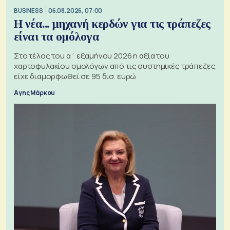
BUSINESS
06.08.2026, 07:00
Η νέα... μηχανή κερδών για τις τράπεζες
είναι τα ομόλογα
Στο τέλος του α΄ εξαμήνου 2026 η αξία του
χαρτοφυλακίου ομολόγων από τις συστημικές τράπεζες
είχε διαμορφωθεί σε 95 δισ. ευρώ
Αγης Μάρκου