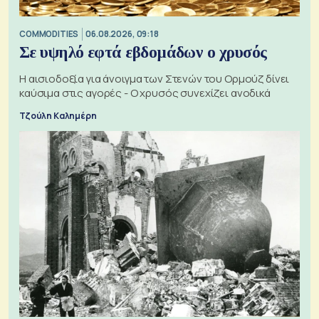
COMMODITIES
06.08.2026, 09:18
Σε υψηλό εφτά εβδομάδων ο χρυσός
Η αισιοδοξία για άνοιγμα των Στενών του Ορμούζ δίνει
καύσιμα στις αγορές - Ο χρυσός συνεχίζει ανοδικά
Τζούλη Καλημέρη