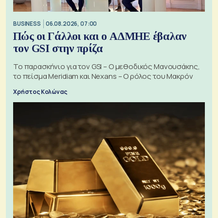
BUSINESS
06.08.2026, 07:00
Πώς οι Γάλλοι και ο ΑΔΜΗΕ έβαλαν
τον GSI στην πρίζα
Το παρασκήνιο για τον GSI – Ο μεθοδικός Μανουσάκης,
το πείσμα Meridiam και Nexans – Ο ρόλος του Μακρόν
Χρήστος Κολώνας