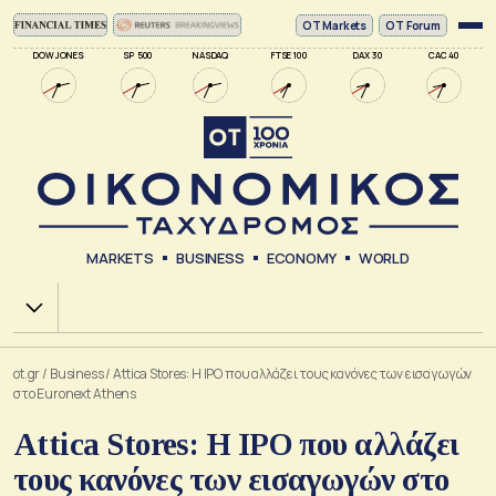
ΟΤ Markets
OT Forum
DOW JONES
SP 500
NASDAQ
FTSE 100
DAX 30
CAC 40
MARKETS
BUSINESS
ECONOMY
WORLD
Χ.Α.
ot.gr
/
Business
/
Attica Stores: Η IPO που αλλάζει τους κανόνες των εισαγωγών
στο Euronext Athens
Attica Stores: Η IPO που αλλάζει
τους κανόνες των εισαγωγών στο