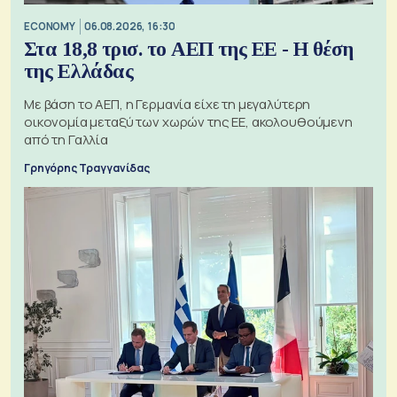
ECONOMY
06.08.2026, 16:30
Στα 18,8 τρισ. το ΑΕΠ της ΕΕ - Η θέση
της Ελλάδας
Με βάση το ΑΕΠ, η Γερμανία είχε τη μεγαλύτερη
οικονομία μεταξύ των χωρών της ΕΕ, ακολουθούμενη
από τη Γαλλία
Γρηγόρης Τραγγανίδας