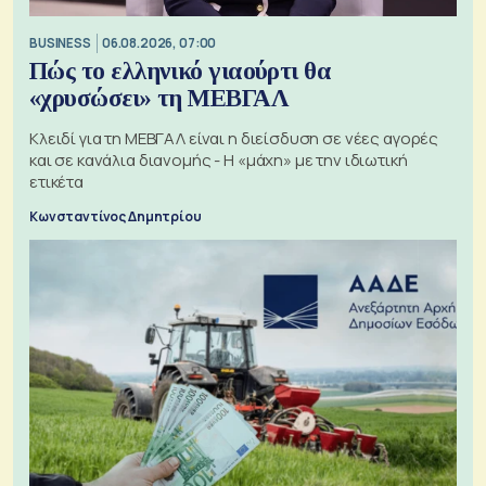
BUSINESS
06.08.2026, 07:00
Πώς το ελληνικό γιαούρτι θα
«χρυσώσει» τη ΜΕΒΓΑΛ
Κλειδί για τη ΜΕΒΓΑΛ είναι η διείσδυση σε νέες αγορές
και σε κανάλια διανομής - Η «μάχη» με την ιδιωτική
ετικέτα
Κωνσταντίνος Δημητρίου