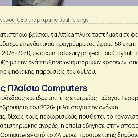
νου, CEO της μητρικής Ideal Holdings
ατιστήριο βρίσκει τα Attica πλυκαταστήματα σε φ
όδοξου επενδυτικού προγράμματος ύψους 58 εκατ.
2026-2030, με αιχμή το luxury project του Citylink, 
υξη με την ανάπτυξη νέων εμπορικών χρήσεων, ό
της ψηφιακής παρουσίας του ομίλου.
ς Πλαίσιο Computers
 πρόεδρος και ιδρυτής της εταιρείας Γιώργος Γερά
εβρουάριο του 2026- μιλούσε για την ανάγκη
ας, δίχως τους περιορισμούς που θέτει το κανονισ
ατιστηριακής αγοράς, η οποία οδήγησε στην απόφ
 Computers» από το ΧΑ μέσω προαιρετικής δημόσι