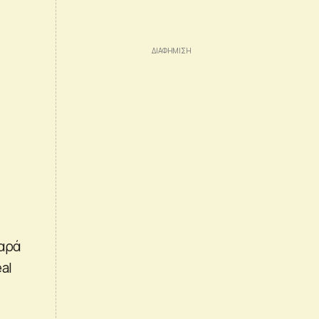
θαρά
al