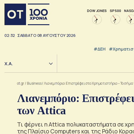
DOW JONES
SP 500
NASD
02:32
ΣΑΒΒΑΤΟ
08
ΑΥΓΟΥΣΤΟΥ
2026
#ΔΕΗ
#Χρηματισ
Χ.Α.
ot.gr
/
Business
/
Λιανεμπόριο: Επιστρέφει στο Χρηματιστήριο – Το σήμα 
Λιανεμπόριο: Επιστρέφε
των Attica
Τι φέρνει η Attica πολυκαταστήματα σε χρ
της Πλαίσιο Computers και της Ράδιο Κορα