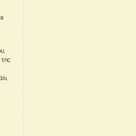
ca
υ,
 της
άλι