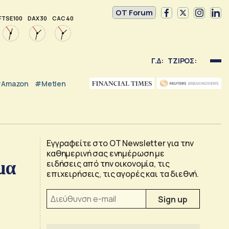
OT Forum
FTSE 100
DAX 30
CAC 40
Γ.Δ:
ΤΖΙΡΟΣ:
Amazon
#Metlen
Εγγραφείτε στο OT Newsletter για την
καθημερινή σας ενημέρωση με
μα
ειδήσεις από την οικονομία, τις
επιχειρήσεις, τις αγορές και τα διεθνή.