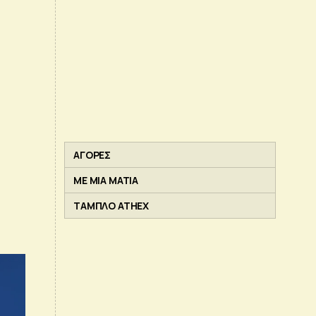
ΑΓΟΡΕΣ
ΜΕ ΜΙΑ ΜΑΤΙΑ
ΤΑΜΠΛΟ ATHEX