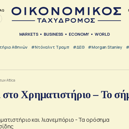
AQ
MARKETS
BUSINESS
ECONOMY
WORLD
τήριο Αθηνών
#Ντόναλντ Τραμπ
#ΔΕΘ
#Morgan Stanley
#
των Attica
ι στο Χρηματιστήριο – Το σή
ηματιστήριο και λιανεμπόριο - Τα ορόσημα
σίδης