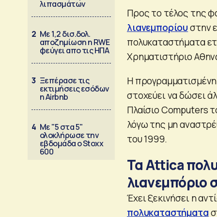
λιπασμάτων
Προς το τέλος της φ
λιανεμπορίου
στην ε
2
Με 1,2 δισ.δολ.
πολυκαταστήματα ετο
αποζημίωση η RWE
φεύγει απο τις ΗΠΑ
Χρηματιστήριο Αθην
Η προγραμματισμένη 
3
Ξεπέρασε τις
εκτιμήσεις εσόδων
στοχεύει να δώσει ά
η Airbnb
Πλαίσιο Computers τ
λόγω της μη αναστρέ
4
Με "5 στα 5"
ολοκλήρωσε την
του 1999.
εβδομάδα ο Stoxx
600
Τα Attica πο
λιανεμπόριο 
Έχει ξεκινήσει η αντ
πολυκαταστήματα
σ