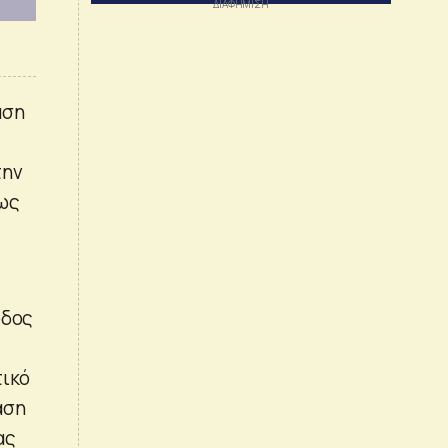
άση
την
πως
ρδος
τικό
αση
ας