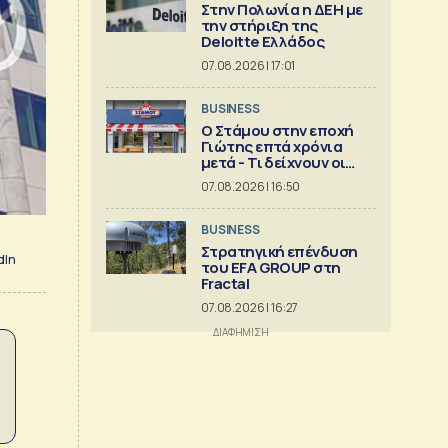
Στην Πολωνία η ΔΕΗ με
την στήριξη της
Deloitte Ελλάδος
07.08.2026 | 17:01
BUSINESS
Ο Στάμου στην εποχή
Γιώτης επτά χρόνια
μετά - Τι δείχνουν οι
αριθμοί
07.08.2026 | 16:50
BUSINESS
Στρατηγική επένδυση
dIn
του EFA GROUP στη
Fractal
07.08.2026 | 16:27