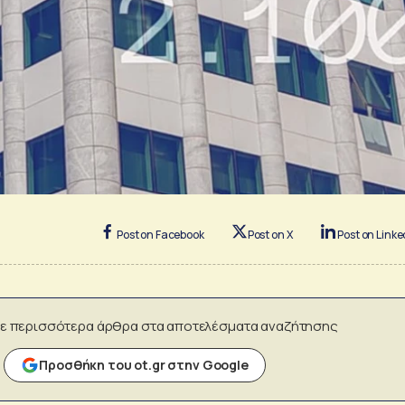
Post on Facebook
Post on X
Post on Linke
ε περισσότερα άρθρα στα αποτελέσματα αναζήτησης
Προσθήκη του ot.gr στην Google