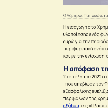
Ο Λάμπρος Παπακωνσταντί
Η εισαγωγή στο Χρημ
υλοποίησης ενός φιλ
ευρώ για την περίοδο 
περιφερειακή ανάπτ
και με την ενίσχυση 
Η απόφαση τη
Στα τέλη του 2022 ο
-που απεβίωσε τον Φ
εξασφάλισης ευελιξί
περιβάλλον της χρημ
εξόδου
της «Πλαίσιο