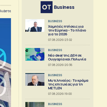
Business
λιάστε
BUSINESS
Χαμηλές πτήσεις για
την Εύρηκα - Το πλάνο
για το 2026
07.08.2026 | 23:02
BUSINESS
Νέο deal της ΔΕΗ σε
Ουγγαρία και Πολωνία
07.08.2026 | 20:36
BUSINESS
Μυτιληναίος: Το κράμα
της επιτυχίας για τη
METLEN
07.08.2026 | 19:00
BUSINESS