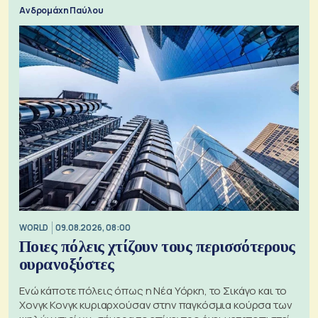
Ανδρομάχη Παύλου
WORLD
09.08.2026, 08:00
Ποιες πόλεις χτίζουν τους περισσότερους
ουρανοξύστες
Ενώ κάποτε πόλεις όπως η Νέα Υόρκη, το Σικάγο και το
Χονγκ Κονγκ κυριαρχούσαν στην παγκόσμια κούρσα των