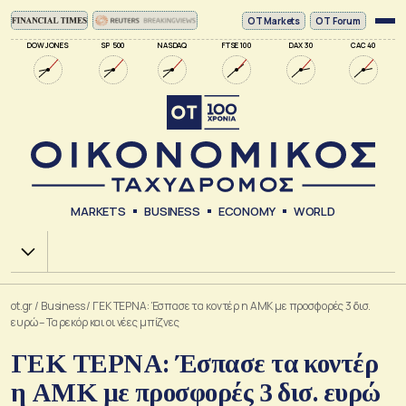
ΟΤ Markets
OT Forum
DOW JONES
SP 500
NASDAQ
FTSE 100
DAX 30
CAC 40
MARKETS
BUSINESS
ECONOMY
WORLD
Χ.Α.
ot.gr
/
Business
/
ΓΕΚ ΤΕΡΝΑ: Έσπασε τα κοντέρ η ΑΜΚ με προσφορές 3 δισ.
ευρώ – Τα ρεκόρ και οι νέες μπίζνες
ΓΕΚ ΤΕΡΝΑ: Έσπασε τα κοντέρ
η ΑΜΚ με προσφορές 3 δισ. ευρώ