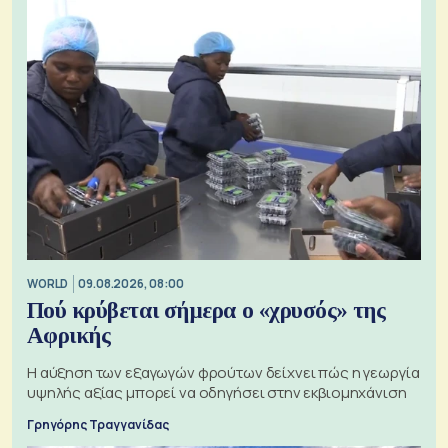
WORLD
09.08.2026, 08:00
Πού κρύβεται σήμερα ο «χρυσός» της
Αφρικής
Η αύξηση των εξαγωγών φρούτων δείχνει πώς η γεωργία
υψηλής αξίας μπορεί να οδηγήσει στην εκβιομηχάνιση
Γρηγόρης Τραγγανίδας