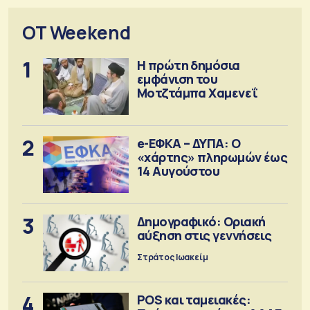
OT Weekend
1
Η πρώτη δημόσια
εμφάνιση του
Μοτζτάμπα Χαμενεΐ
2
e-ΕΦΚΑ – ΔΥΠΑ: Ο
«χάρτης» πληρωμών έως
14 Αυγούστου
3
Δημογραφικό: Οριακή
αύξηση στις γεννήσεις
Στράτος Ιωακείμ
4
POS και ταμειακές: