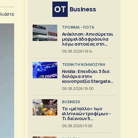
Business
λιάστε
ΤΡΟΦΙΜΑ – ΠΟΤΑ
Ανάκληση: Αποσύρεται
μαρμελάδα φράουλα
λόγω αστοχίας στη
γυάλινη συσκευασία
08.08.2026 | 19:14
TΕΧΝΗΤΗ ΝΟΗΜΟΣΥΝΗ
Nvidia: Επενδύει 3 δισ.
δολάρια στην
κοινοπραξία Stargate
για κέντρα δεδομένων
08.08.2026 | 16:00
BUSINESS
Το «μέταλλο» των
ελληνικών τροφίμων -
Τι δείχνουν 5
ισολογισμοί
08.08.2026 | 11:00