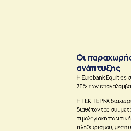
Οι παραχωρήσ
ανάπτυξης
Η Eurobank Equities
75% των επαναλαμβα
Η ΓΕΚ ΤΕΡΝΑ διαχειρ
διαθέτοντας συμμετο
τιμολογιακή πολιτικ
πληθωρισμού, μέση υ