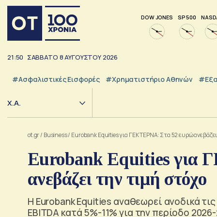
DOW JONES
SP 500
NASD
21:50
ΣΆΒΒΑΤΟ
8
ΑΥΓΟΎΣΤΟΥ
2026
#Ασφαλιστικές Εισφορές
#Χρηματιστήριο Αθηνών
#εξα
Χ.Α.
ot.gr
/
Business
/
Eurobank Equities για ΓΕΚ ΤΕΡΝΑ: Στα 52 ευρώ ανεβάζει
Eurobank Equities για 
ανεβάζει την τιμή στόχο
Η Eurobank Equities αναθεωρεί ανοδικά τι
EBITDA κατά 5%-11% για την περίοδο 2026-