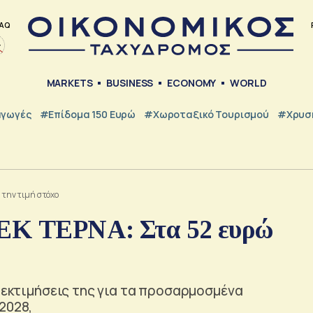
AQ
MARKETS
BUSINESS
ECONOMY
WORLD
γωγές
#Επίδομα 150 Ευρώ
#Χωροταξικό Τουρισμού
#Χρυσή
 την τιμή στόχο
ΓΕΚ ΤΕΡΝΑ: Στα 52 ευρώ
ς εκτιμήσεις της για τα προσαρμοσμένα
2028,