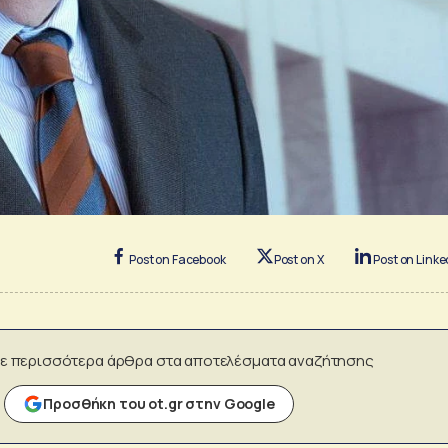
Post on Facebook
Post on X
Post on Linke
ε περισσότερα άρθρα στα αποτελέσματα αναζήτησης
Προσθήκη του ot.gr στην Google