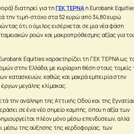
ορά) διατηρεί για τη
ΓΕΚ ΤΕΡΝΑ
η Eurobank Equitie
ά την τιμή-στόχο στα 52 ευρώ από 34,80 ευρώ
ώντας ότι ο όμιλος εισέρχεται σε μια νέα φάση
 ταμειακών ροών και μακροπρόθεσμης αξίας για το
Eurobank Equities χαρακτηρίζει τη ΓΕΚ ΤΕΡΝΑ ως τ
ομών στην Ελλάδα, με κυρίαρχη θέση στους τομείς
ων κατασκευών, καθώς και μακρά εμπειρία στην
έργων μεγάλης κλίμακας.
ετά την ανάληψη της Αττικής Οδού και της Εγνατία
περάσει σε ένα νέο σημείο καμπής, όπου η αξία των
ημιουργείται πλέον μόνο μέσω επενδύσεων, αλλά
αι μέσω της αύξησης της κερδοφορίας, των