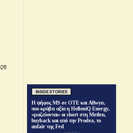
ά
028
INSIDE STORIES
Η ψήφος MS σε ΟΤΕ και Allwyn,
που κρύβει αξία η HelleniQ Energy,
«μαζεύονται» οι short στη Metlen,
buyback και από την Prodea, το
unfair της Fed