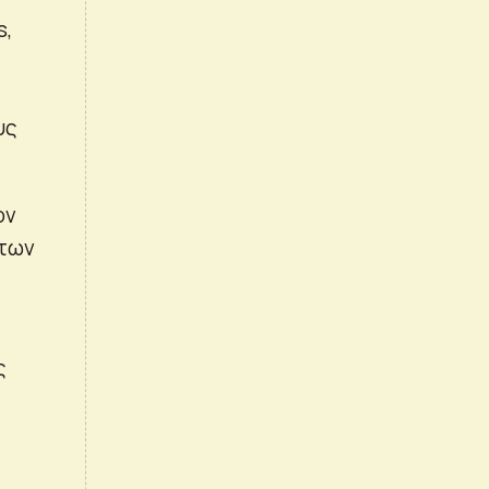
s,
υς
ον
 των
ς