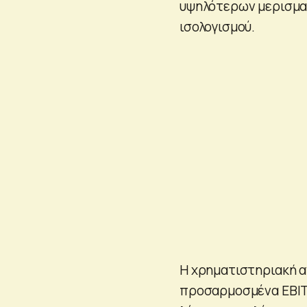
υψηλότερων μερισματ
ισολογισμού.
Η χρηματιστηριακή α
προσαρμοσμένα EBITD