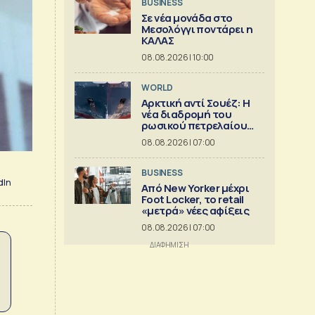
BUSINESS
Σε νέα μονάδα στο
Μεσολόγγι ποντάρει η
ΚΑΛΑΣ
08.08.2026 | 10:00
WORLD
Αρκτική αντί Σουέζ: Η
νέα διαδρομή του
ρωσικού πετρελαίου
[Γράφημα]
08.08.2026 | 07:00
BUSINESS
dIn
Από New Yorker μέχρι
Foot Locker, το retail
«μετρά» νέες αφίξεις
08.08.2026 | 07:00