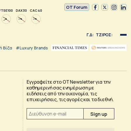
OT Forum
FTSE 100
DAX 30
CAC 40
Γ.Δ:
ΤΖΙΡΟΣ:
 Βίζα
#luxury Brands
Εγγραφείτε στο OT Newsletter για την
καθημερινή σας ενημέρωση με
ειδήσεις από την οικονομία, τις
επιχειρήσεις, τις αγορές και τα διεθνή.