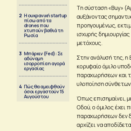
Τη σύσταση «Buy» (Αγ
2
Η ουκρανική startup
αυξάνοντας σημαντικ
πίσω από τα
προηγουμένως, εκτιμ
drones που
χτυπούν βαθιά τη
ισχυρής δημιουργίας
Ρωσία
μετόχους.
3
Μπάρκιν (Fed): Σε
Στην ανάλυσή της, η 
αδύναμη
ισορροπία η αγορά
κορυφαίο όμιλο υποδ
εργασίας
παραχωρήσεων και τ
υλοποίηση σύνθετων 
4
Πώς θα αμειφθούν
όσοι εργαστούν 15
Αυγούστου
Όπως επισημαίνει, μ
Οδού, ο όμιλος έχει 
παραχωρήσεων δεν δ
αρχίζει να αποδίδετ