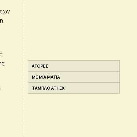
 των
μη
ς
ης
ΑΓΟΡΕΣ
ΜΕ ΜΙΑ ΜΑΤΙΑ
α
ΤΑΜΠΛΟ ATHEX