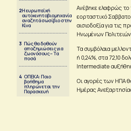
Ανέβηκε ελαφρώς το 
2
Η ευρωπαϊκή
αυτοκινητοβιομηχανία
εορταστικό Σαββατο
αναζητά σωσίβιο στην
αισιοδοξία για τις 
Κίνα
Ηνωμένων Πολιτειών 
3
Πώς θα δοθούν
Τα συμβόλαια μελλο
αποζημιώσεις για
ζωονόσους – Τα
ή 0,24%, στα 72,10 δο
ποσά
Intermediate αυξήθηκ
4
ΟΠΕΚΑ: Ποιο
Οι αγορές των ΗΠΑ θ
βοήθημα
πληρώνεται την
Ημέρας Ανεξαρτησία
Παρασκευή