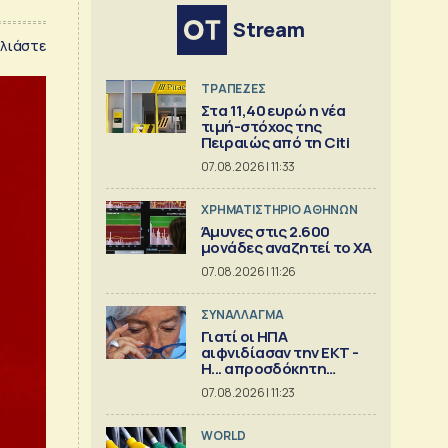
Stream
λιάστε
ΤΡΑΠΕΖΕΣ
Στα 11,40 ευρώ η νέα
τιμή-στόχος της
Πειραιώς από τη Citi
07.08.2026 | 11:33
XΡΗΜΑΤΙΣΤΗΡΙΟ ΑΘΗΝΩΝ
Άμυνες στις 2.600
μονάδες αναζητεί το ΧΑ
07.08.2026 | 11:26
ΣΥΝΑΛΛΑΓΜΑ
Γιατί οι ΗΠΑ
αιφνιδίασαν την ΕΚΤ -
Η... απροσδόκητη
κίνηση
07.08.2026 | 11:23
WORLD