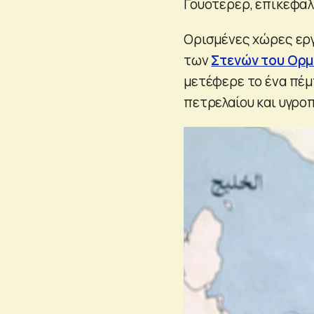
Γουότερερ, επικεφαλ
Ορισμένες χώρες εργ
των
Στενών του Ορ
μετέφερε το ένα πέ
πετρελαίου και υγρο