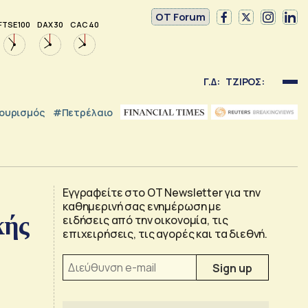
OT Forum
FTSE 100
DAX 30
CAC 40
Γ.Δ:
ΤΖΙΡΟΣ:
ουρισμός
#Πετρέλαιο
Εγγραφείτε στο OT Newsletter για την
καθημερινή σας ενημέρωση με
κής
ειδήσεις από την οικονομία, τις
επιχειρήσεις, τις αγορές και τα διεθνή.