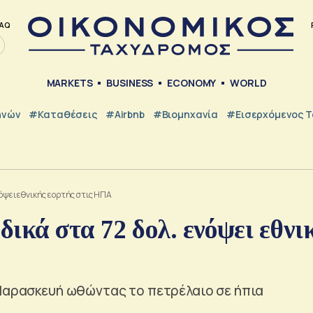
AQ
MARKETS
BUSINESS
ECONOMY
WORLD
ηνών
#Καταθέσεις
#Airbnb
#Βιομηχανία
#εισερχόμενος Τ
νόψει εθνικής εορτής στις ΗΠΑ
ικά στα 72 δολ. ενόψει εθνι
 Παρασκευή ωθώντας το πετρέλαιο σε ήπια