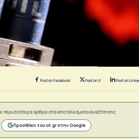
Post on Facebook
Post on X
Post on Linke
ε περισσότερα άρθρα στα αποτελέσματα αναζήτησης
Προσθήκη του ot.gr στην Google