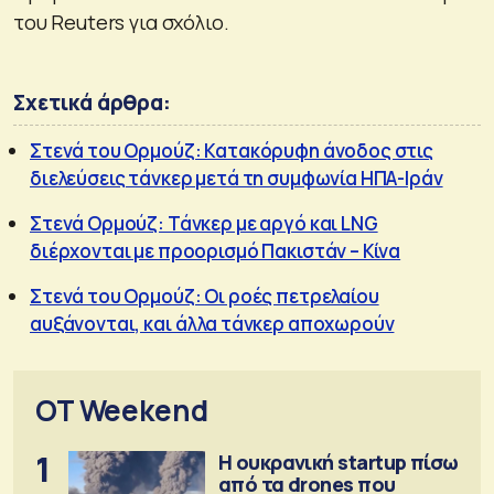
του Reuters για σχόλιο.
Σχετικά άρθρα:
Στενά του Ορμούζ: Κατακόρυφη άνοδος στις
διελεύσεις τάνκερ μετά τη συμφωνία ΗΠΑ-Ιράν
Στενά Ορμούζ: Τάνκερ με αργό και LNG
διέρχονται με προορισμό Πακιστάν – Κίνα
Στενά του Ορμούζ: Οι ροές πετρελαίου
αυξάνονται, και άλλα τάνκερ αποχωρούν
OT Weekend
1
Η ουκρανική startup πίσω
από τα drones που