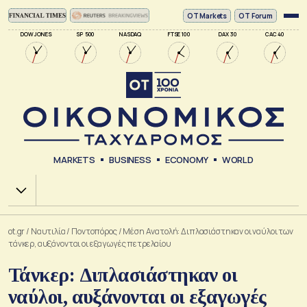
ΟΤ Markets
OT Forum
DOW JONES
SP 500
NASDAQ
FTSE 100
DAX 30
CAC 40
MARKETS
BUSINESS
ECONOMY
WORLD
Χ.Α.
ot.gr
/
Ναυτιλία
/
Ποντοπόρος
/
Μέση Ανατολή: Διπλασιάστηκαν οι ναύλοι των
τάνκερ, αυξάνονται οι εξαγωγές πετρελαίου
Τάνκερ: Διπλασιάστηκαν οι
ναύλοι, αυξάνονται οι εξαγωγές