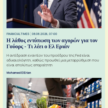
FINANCIAL TIMES
08.08.2026, 07:00
Η λάθος εντύπωση των αγορών για τον
Γούορς - Τι λέει ο Ελ Εριάν
Η αντίδραση εναντίον του προέδρου της Fed είναι
αδικαιολόγητη, καθώς προωθεί μια μεταρρύθμιση που
είναι απολύτως απαραίτητη
Mohamed El Erian