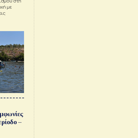
ισμού στη
ρχή με
εις
υμφωνίες
ερίοδο –