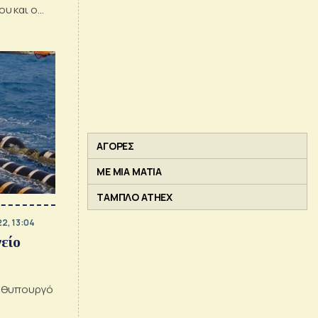
υ και ο
υλος του
ΑΓΟΡΕΣ
ΜΕ ΜΙΑ ΜΑΤΙΑ
ΤΑΜΠΛΟ ATHEX
2, 13:04
είο
ρωθυπουργό