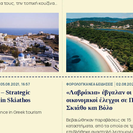
α τους, την τοπική κουζίνα
ς περιπέτειας στη φύση,
μοφιλής ιστοσελίδα
05.08.2021, 16:57
ΦΟΡΟΛΟΓΙΚΑ ΝΕΑ & EΙΔΗΣΕΙΣ
02.08.202
 – Strategic
«Λαβράκια» έβγαλαν οι
in Skiathos
οικονομικοί έλεγχοι σε Π
Σκιάθο και Βόλο
nce in Greek tourism
Βεβαιώθηκαν παραβάσεις σε 15
καταστήματα, από τα οποία σε τ
επιβλήθηκε αναστολή λειτουργία