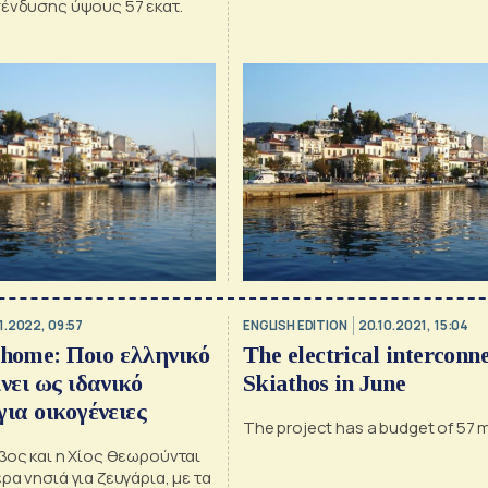
πένδυσης ύψους 57 εκατ.
1.2022, 09:57
ENGLISH EDITION
20.10.2021, 15:04
ome: Ποιο ελληνικό
The electrical interconne
νει ως ιδανικό
Skiathos in June
για οικογένειες
The project has a budget of 57 m
βος και η Χίος θεωρούνται
ρα νησιά για ζευγάρια, με τα