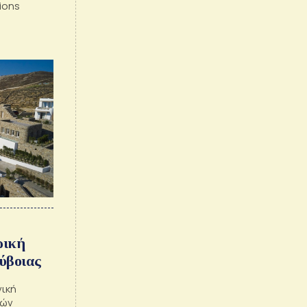
ions
ρική
ύβοιας
νική
τών