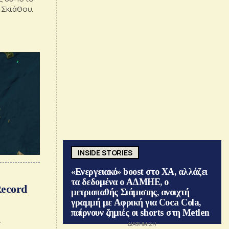
 Σκιάθου.
INSIDE STORIES
«Ενεργειακό» boost στο ΧΑ, αλλάζει
τα δεδομένα ο ΑΔΜΗΕ, ο
Record
μετριοπαθής Σιάμισιης, ανοιχτή
γραμμή με Αφρική για Coca Cola,
παίρνουν ζημιές οι shorts στη Metlen
r