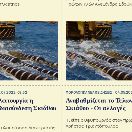
f Skiathos
Πρώτων Υλών Αλεξάνδρα Σδούκο
πρόεδρος και διευθύνων σύμβο
ΑΔΜΗΕ Μάνος Μανουσάκης
.07.2022, 09:52
ΦΟΡΟΛΟΓΙΚΑ ΝΕΑ & EΙΔΗΣΕΙΣ
04.05.202
λειτουργία η
Αναβαθμίζεται το Τελων
 διασύνδεση Σκιάθου
Σκιάθου - Οι αλλαγές
Τι είπε ο υφυπουργός στον π
Χρήστος Τριαντόπουλος
 υλοποίησε ο Διαχειριστής