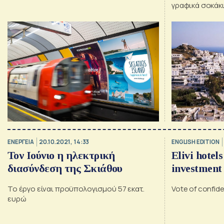
γραφικά σοκάκι
και τις στιγμέ
αναφέρει η δη
ΕΝΕΡΓΕΙΑ
20.10.2021, 14:33
ENGLISH EDITION
Τον Ιούνιο η ηλεκτρική
Elivi hotels
διασύνδεση της Σκιάθου
investment 
Το έργο είναι προϋπολογισμού 57 εκατ.
Vote of confide
ευρώ