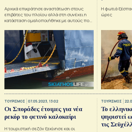
Αρχικά επικράτησε αναστάτωση στους
Η φωτιά ξέσπα
επιβάτες του πλοίου αλλά στη συνέχει η
ώρες
κατάσταση ομαλοποιήθηκε με αυτούς που
είχαν προορισμό την Σκιάθο να
αποβιβάζονται
ΤΟΥΡΙΣΜΟΣ
07.05.2023, 13:02
ΤΟΥΡΙΣΜΟΣ
22.0
Οι Σποράδες έτοιμες για νέα
Το ελληνικό
ρεκόρ το φετινό καλοκαίρι
ψηφιστεί ω
τις Σεϋχέλ
Η τουριστική σεζόν ξεκίνησε και οι