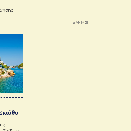
ίνησης
 Σκιάθο
της
ς 05:15 το