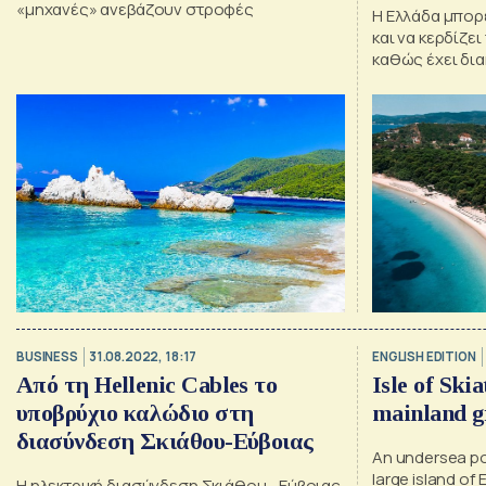
«μηχανές» ανεβάζουν στροφές
Η Ελλάδα μπορε
και να κερδίζε
καθώς έχει δια
παραλίες της α
της
BUSINESS
31.08.2022, 18:17
ENGLISH EDITION
Από τη Hellenic Cables το
Isle of Ski
υποβρύχιο καλώδιο στη
mainland g
διασύνδεση Σκιάθου-Εύβοιας
An undersea po
large island of 
Η ηλεκτρική διασύνδεση Σκιάθου - Εύβοιας