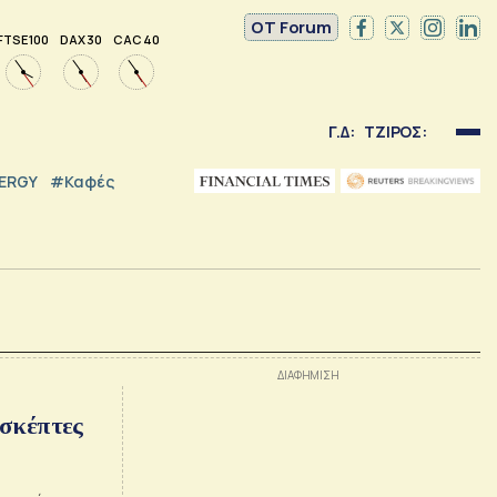
OT Forum
FTSE 100
DAX 30
CAC 40
Γ.Δ:
ΤΖΙΡΟΣ:
NERGY
#καφές
ισκέπτες