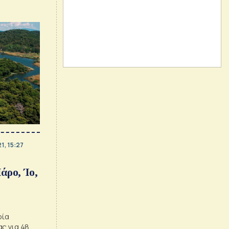
1, 15:27
άρο, Ίο,
ρία
ς για 48