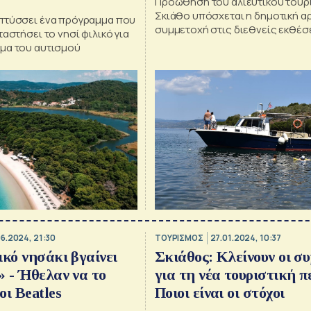
Προώθηση του αλιευτικού τουρ
Σκιάθο υπόσχεται η δημοτική α
πτύσσει ένα πρόγραμμα που
συμμετοχή στις διεθνείς εκθέσ
ταστήσει το νησί φιλικό για
μα του αυτισμού
6.2024, 21:30
ΤΟΥΡΙΣΜΟΣ
27.01.2024, 10:37
ικό νησάκι βγαίνει
Σκιάθος: Κλείνουν οι σ
» - Ήθελαν να το
για τη νέα τουριστική π
οι Beatles
Ποιοι είναι οι στόχοι