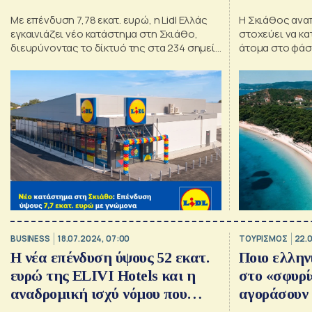
υπηρεσίες
Με επένδυση 7,78 εκατ. ευρώ, η Lidl Ελλάς
Η Σκιάθος ανα
εγκαινιάζει νέο κατάστημα στη Σκιάθο,
στοχεύει να κα
διευρύνοντας το δίκτυό της στα 234 σημεία
άτομα στο φάσ
πανελλαδικά
BUSINESS
18.07.2024, 07:00
ΤΟΥΡΙΣΜΟΣ
22.0
Η νέα επένδυση ύψους 52 εκατ.
Ποιο ελλην
ευρώ της ELIVI Hotels και η
στο «σφυρί
αναδρομική ισχύ νόμου που
αγοράσουν 
βάζει εμπόδια