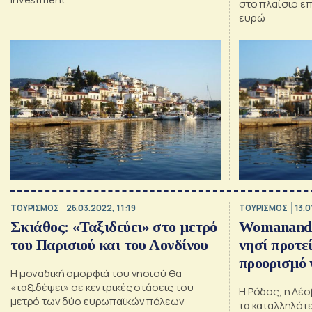
στο πλαίσιο ε
ευρώ
ΤΟΥΡΙΣΜΟΣ
26.03.2022, 11:19
ΤΟΥΡΙΣΜΟΣ
13.0
Σκιάθος: «Ταξιδεύει» στο μετρό
Womanandh
του Παρισιού και του Λονδίνου
νησί προτεί
προορισμό 
Η μοναδική ομορφιά του νησιού θα
«ταξιδέψει» σε κεντρικές στάσεις του
Η Ρόδος, η Λέσ
μετρό των δύο ευρωπαϊκών πόλεων
τα καταλληλότε