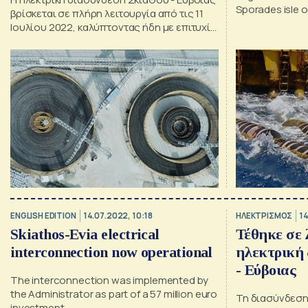
Sporades isle o
βρίσκεται σε πλήρη λειτουργία από τις 11
Ιουλίου 2022, καλύπτοντας ήδη με επιτυχία
την αυξημένη ζήτηση της φετινής
τουριστικής περιόδου
ENGLISH EDITION
14.07.2022, 10:18
ΗΛΕΚΤΡΙΣΜΟΣ
14
Skiathos-Evia electrical
Τέθηκε σε 
interconnection now operational
ηλεκτρική
- Εύβοιας
The interconnection was implemented by
the Administrator as part of a 57 million euro
Τη διασύνδεση
investment