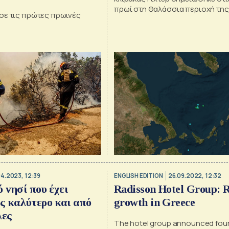
πρωί στη θαλάσσια περιοχή της
σε τις πρώτες πρωινές
4.2023, 12:39
ENGLISH EDITION
26.09.2022, 12:32
 νησί που έχει
Radisson Hotel Group: 
ς καλύτερο και από
growth in Greece
λες
The hotel group announced fou