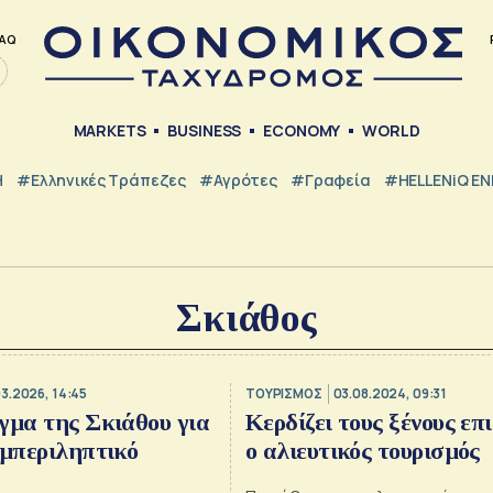
AQ
MARKETS
BUSINESS
ECONOMY
WORLD
Η
#ελληνικές Τράπεζες
#Αγρότες
#Γραφεία
#HELLENiQ E
Σκιάθος
3.2026, 14:45
ΤΟΥΡΙΣΜΟΣ
03.08.2024, 09:31
γμα της Σκιάθου για
Κερδίζει τους ξένους επ
υμπεριληπτικό
ο αλιευτικός τουρισμός