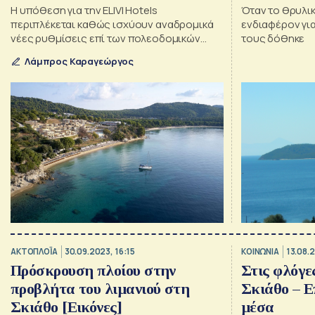
Η υπόθεση για την ELIVI Hotels
Όταν το θρυλι
περιπλέκεται καθώς ισχύουν αναδρομικά
ενδιαφέρον για
νέες ρυθμίσεις επί των πολεοδομικών
τους δόθηκε
μελετών που είχαν εγκριθεί παλαιότερα
Λάμπρος Καραγεώργος
ΑΚΤΟΠΛΟΪΑ
30.09.2023, 16:15
ΚΟΙΝΩΝΙΑ
13.08.
Πρόσκρουση πλοίου στην
Στις φλόγε
προβλήτα του λιμανιού στη
Σκιάθο – Ε
Σκιάθο [Εικόνες]
μέσα