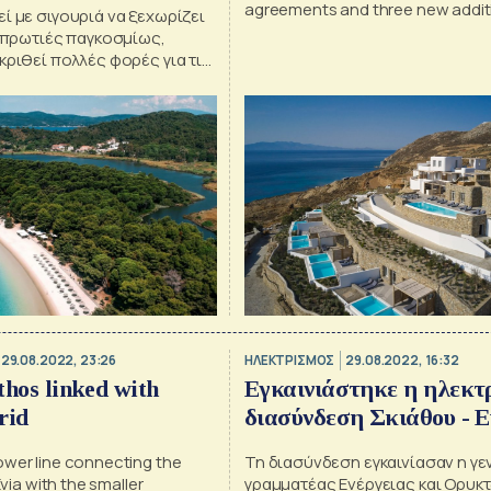
agreements and three new addit
ί με σιγουριά να ξεχωρίζει
ι πρωτιές παγκοσμίως,
κριθεί πολλές φορές για τις
λλά και τις γραφικές γωνιές
29.08.2022, 23:26
ΗΛΕΚΤΡΙΣΜΟΣ
29.08.2022, 16:32
athos linked with
Εγκαινιάστηκε η ηλεκτ
rid
διασύνδεση Σκιάθου - Ε
wer line connecting the
Τη διασύνδεση εγκαινίασαν η γε
Evia with the smaller
γραμματέας Ενέργειας και Ορυκ