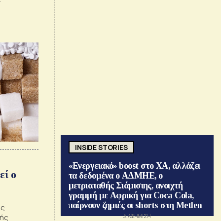
ρης
INSIDE STORIES
«Ενεργειακό» boost στο ΧΑ, αλλάζει
εί ο
τα δεδομένα ο ΑΔΜΗΕ, ο
μετριοπαθής Σιάμισιης, ανοιχτή
γραμμή με Αφρική για Coca Cola,
παίρνουν ζημιές οι shorts στη Metlen
ας
κής