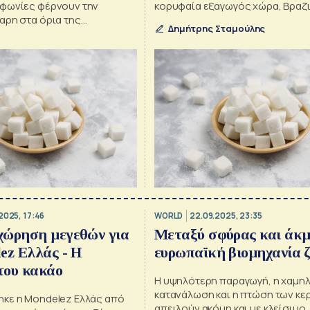
φωνίες φέρνουν την
κορυφαία εξαγωγός χώρα, Βραζι
αρη στα όρια της
Δημήτρης Σταμούλης
2025, 17:46
WORLD
22.09.2025, 23:35
χώρηση μεγεθών για
Μεταξύ σφύρας και άκμ
ez Ελλάς - Η
ευρωπαϊκή βιομηχανία 
του κακάο
Η υψηλότερη παραγωγή, η χαμη
κατανάλωση και η πτώση των κε
κε η Mondelez Ελλάς από
απειλούν ακόμη και με κλείσιμο