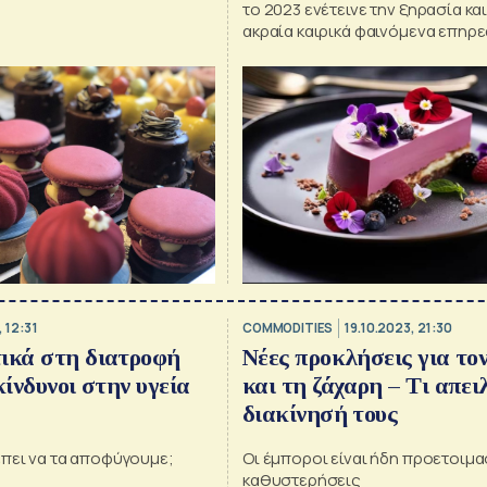
το 2023 ενέτεινε την ξηρασία κα
ακραία καιρικά φαινόμενα επηρ
τις αποδόσεις των τροφίμων
 12:31
COMMODITIES
19.10.2023, 21:30
ικά στη διατροφή
Νέες προκλήσεις για το
κίνδυνοι στην υγεία
και τη ζάχαρη – Τι απει
διακίνησή τους
έπει να τα αποφύγουμε;
Οι έμποροι είναι ήδη προετοιμα
καθυστερήσεις