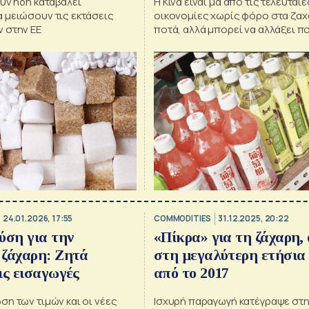
υν ήδη καταβάλει
Η Κίνα είναι μα από τις τελευταί
 μειώσουν τις εκτάσεις
οικονομίες χωρίς φόρο στα ζα
 στην ΕΕ
ποτά, αλλά μπορεί να αλλάξει π
24.01.2026, 17:55
COMMODITIES
31.12.2025, 20:22
ύση για την
«Πίκρα» για τη ζάχαρη, 
 ζάχαρη: Ζητά
στη μεγαλύτερη ετήσια
ις εισαγωγές
από το 2017
η των τιμών και οι νέες
Ισχυρή παραγωγή κατέγραψε στη