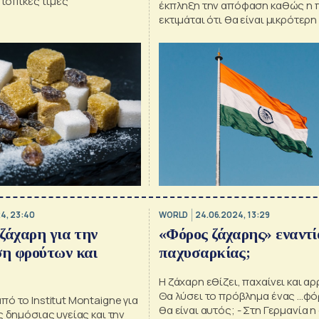
 τοπικές τιμές
έκπληξη την απόφαση καθώς η
εκτιμάται ότι θα είναι μικρότερη
εκατ. τόνους που ήταν πέρυσι
24, 23:40
WORLD
24.06.2024, 13:29
ζάχαρη για την
«Φόρος ζάχαρης» εναντί
η φρούτων και
παχυσαρκίας;
Η ζάχαρη εθίζει, παχαίνει και αρ
Θα λύσει το πρόβλημα ένας ...φόρ
ό το Institut Montaigne για
θα είναι αυτός; - Στη Γερμανία 
ς δημόσιας υγείας και την