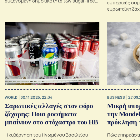
αυξανόμενη δημοτικότητα των sugar-free
εμπορικές συμ
επιλογών
ευρωπαϊκή ζάχ
βιωσιμότητας
WORLD
30.11.2025, 22:34
BUSINESS
27.09.
Σαρωτικές αλλαγές στον φόρο
Μικρή υπο
ζάχαρης: Ποια ροφήματα
την Mondel
μπαίνουν στο στόχαστρο του ΗΒ
πρόκληση 
Η κυβέρνηση του Ηνωμένου Βασιλείου
Πώς επηρεάστη