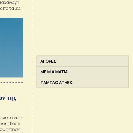
 παραγωγή
 απο τα 32
ΑΓΟΡΕΣ
ΜΕ ΜΙΑ ΜΑΤΙΑ
ΤΑΜΠΛΟ ATHEX
ον της
ρωσταίνει -
ος; Και τι
η συζήτηση