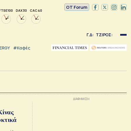
OT Forum
FTSE 100
DAX 30
CAC 40
Γ.Δ:
ΤΖΙΡΟΣ:
NERGY
#καφές
Κίνας
υκτικά