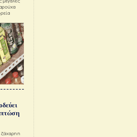
ες μεγάλες
χαρούχα
ορεία
οδεύει
 πτώση
 ζάχαρη η