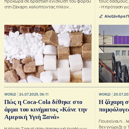
προχωρά σε δραστική ενίσχυση του φόρου
τους δασμούς, 
στη ζάχαρη, καλύπτοντας πλέον
- Η πρόταση γι
εκατοντάδες προϊόντα
Αλεξάνδρα 
WORLD
24.07.2025, 06:11
WORLD
20.07.20
Πώς η Coca-Cola δέθηκε στο
Η ζάχαρη σ
άρμα του κινήματος «Κάνε την
πομφόλυγε
Αμερική Υγιή Ξανά»
Ποια είναι η...
δεν γνώριζε ο 
Η πίεση Τραμπ στην παραγωγή τροφίμων