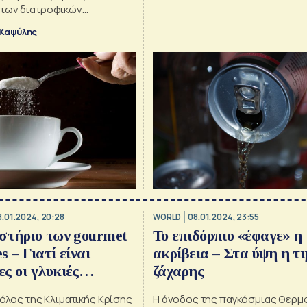
άνοιξε
των διατροφικών
 Καψύλης
8.01.2024, 20:28
WORLD
08.01.2024, 23:55
στήριο των gourmet
Το επιδόρπιο «έφαγε» η
 – Γιατί είναι
ακρίβεια – Στα ύψη η τ
ς οι γλυκιές
ζάχαρης
[γράφημα]
ρόλος της Κλιματικής Κρίσης
Η άνοδος της παγκόσμιας θερμ