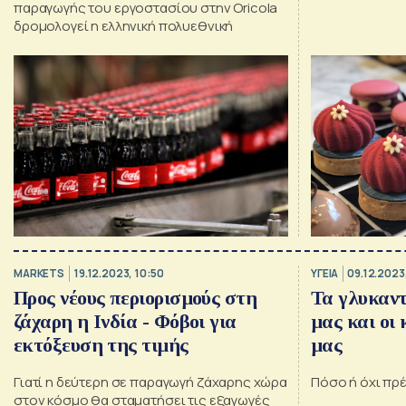
παραγωγής του εργοστασίου στην Oricola
δρομολογεί η ελληνική πολυεθνική
MARKETS
19.12.2023, 10:50
ΥΓΕΙΑ
09.12.2023,
Προς νέους περιορισμούς στη
Τα γλυκαντ
ζάχαρη η Ινδία - Φόβοι για
μας και οι 
εκτόξευση της τιμής
μας
Γιατί η δεύτερη σε παραγωγή ζάχαρης χώρα
Πόσο ή όχι πρ
στον κόσμο θα σταματήσει τις εξαγωγές