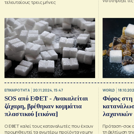
να στηρίξει τις
τελευταίους τρεις μήνες
ΕΠΙΚΑΙΡΟΤΗΤΑ
20.11.2024, 15:47
WORLD
18.10.20
SOS από ΕΦΕΤ - Ανακαλείται
Φόρος στη 
ζάχαρη, βρέθηκαν κομμάτια
κατανάλωσ
πλαστικού [εικόνα]
λαχανικών
Ο ΕΦΕΤ καλεί τους καταναλωτές που έχουν
Πρόταση-σοκ απ
προμηθευτεί τα ανωτέρω προϊόντα να μην
τη βελτίωση τη