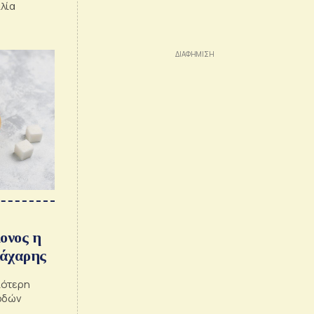
λία
ονος η
ζάχαρης
λότερη
ρδών