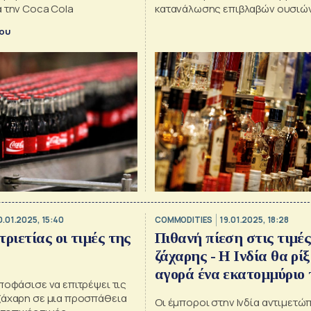
α την Coca Cola
κατανάλωσης επιβλαβών ουσιώ
αύξησης των «φόρων αμαρτίας
κου
0.01.2025, 15:40
COMMODITIES
19.01.2025, 18:28
ριετίας οι τιμές της
Πιθανή πίεση στις τιμές
ζάχαρης - Η Ινδία θα ρίξ
αγορά ένα εκατομμύριο 
ποφάσισε να επιτρέψει τις
ζάχαρη σε μια προσπάθεια
Οι έμποροι στην Ινδία αντιμετώ