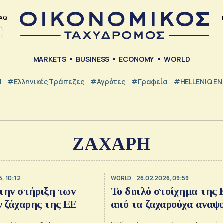
AQ
MARKETS
BUSINESS
ECONOMY
WORLD
Η
#ελληνικές Τράπεζες
#Αγρότες
#Γραφεία
#HELLENiQ E
ΖΑΧΑΡΗ
, 10:12
WORLD
26.02.2026, 09:59
την στήριξη των
Το διπλό στοίχημα της 
 ζάχαρης της ΕΕ
από τα ζαχαρούχα αναψ