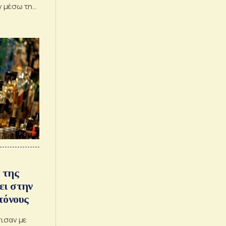
ν μέσω της
»
 της
ει στην
τόνους
πισαν με