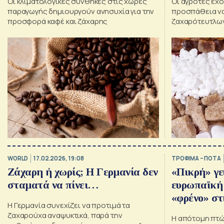
Οι κλιματολογικές συνθήκες στις χώρες
Οι αγρότες έχο
παραγωγής δημιουργούν ανησυχία για την
προσπάθεια να
προσφορά καφέ και ζάχαρης
ζαχαρότευτλων
WORLD
17.02.2026, 19:08
ΤΡΟΦΙΜΑ – ΠΟΤΑ
Ζάχαρη ή χωρίς; Η Γερμανία δεν
«Πικρή» γε
σταματά να πίνει…
ευρωπαϊκή
«φρένο» στ
Η Γερμανία συνεχίζει να προτιμά τα
ζαχαρούχα αναψυκτικά, παρά την
Η απότομη πτώσ