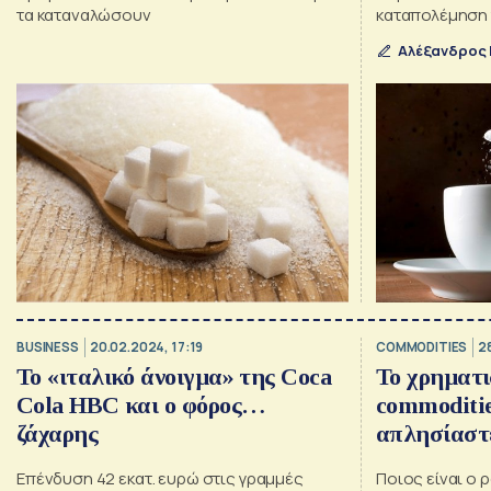
τα καταναλώσουν
καταπολέμηση 
ανισοτήτων
Αλέξανδρος
BUSINESS
20.02.2024, 17:19
COMMODITIES
2
Το «ιταλικό άνοιγμα» της Coca
Το χρηματι
Cola HBC και ο φόρος…
commodities
ζάχαρης
απλησίαστε
λιχουδιές 
Επένδυση 42 εκατ. ευρώ στις γραμμές
Ποιος είναι ο 