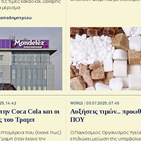
τις τιμές κακάο και ζάχαρης
εργοστασίων παρασκευής ζάχα
α μέρισμα
Παπαδημητρίου
25, 14:42
WORLD
03.07.2025, 07:45
την Coca Cola και οι
Αυξήσεις τιμών... προωθ
ς του Τραμπ
ΠΟΥ
 λεπτομέρεια που (έκανε πως)
Ο Παγκόσμιος Οργανισμός Υγεί
Τραμπ όταν έκανε την
επιδιώκει μείωση της υπερβολι