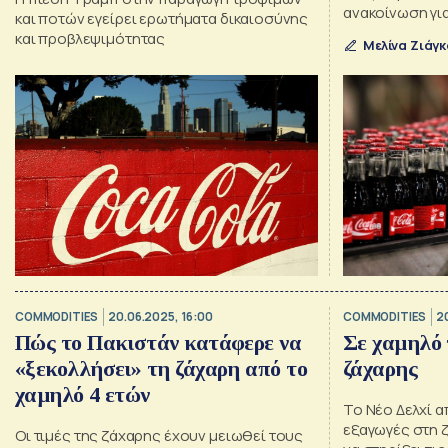
ανακοίνωση γι
και ποτών εγείρει ερωτήματα δικαιοσύνης
και προβλεψιμότητας
Μελίνα Ζιάγ
COMMODITIES
20.06.2025, 16:00
COMMODITIES
2
Πώς το Πακιστάν κατάφερε να
Σε χαμηλό τ
«ξεκολλήσει» τη ζάχαρη από το
ζάχαρης
χαμηλό 4 ετών
Το Νέο Δελχί α
εξαγωγές στη 
Οι τιμές της ζάχαρης έχουν μειωθεί τους