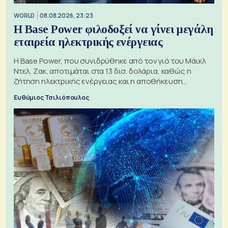
WORLD
08.08.2026, 23:23
Η Base Power φιλοδοξεί να γίνει μεγάλη
εταιρεία ηλεκτρικής ενέργειας
Η Base Power, που συνιδρύθηκε από τον γιό του Μάικλ
Ντελ, Ζακ, αποτιμάται στα 13 δισ. δολάρια, καθώς η
ζήτηση ηλεκτρικής ενέργειας και η αποθήκευση
μπαταριών αυξάνονται
Ευθύμιος Τσιλιόπουλος