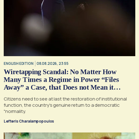
ENGLISH EDITION
08.08.2026, 23:55
Wiretapping Scandal: No Matter How
Many Times a Regime in Power “Files
Away” a Case, that Does not Mean it
Cannot, and Should not, be Reopened
Citizens need to see at last the restoration of institutional
function, the country's genuine return to a democratic
"normality.
Lefteris Charalampopoulos