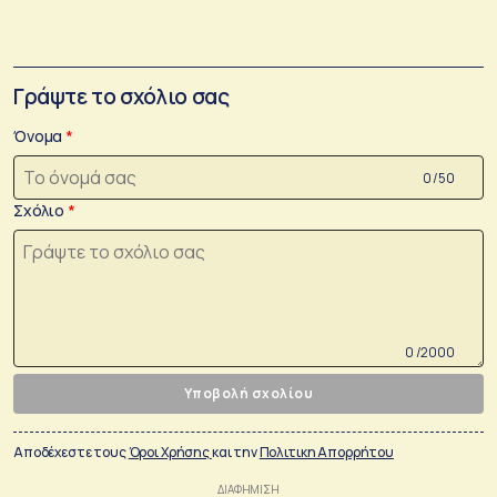
Γράψτε το σχόλιο σας
Όνομα
0 /50
Σχόλιο
0 /2000
Υποβολή σχολίου
Αποδέχεστε τους
Όροι Χρήσης
και την
Πολιτικη Απορρήτου