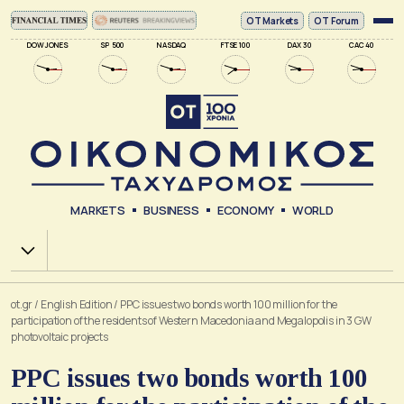
ΟΤ Markets
OT Forum
DOW JONES
SP 500
NASDAQ
FTSE 100
DAX 30
CAC 40
MARKETS
BUSINESS
ECONOMY
WORLD
Χ.Α.
ot.gr
/
English Edition
/
PPC issues two bonds worth 100 million for the
participation of the residents of Western Macedonia and Megalopolis in 3 GW
photovoltaic projects
PPC issues two bonds worth 100