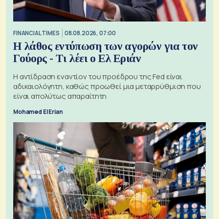
FINANCIAL TIMES
08.08.2026, 07:00
Η λάθος εντύπωση των αγορών για τον
Γούορς - Τι λέει ο Ελ Εριάν
Η αντίδραση εναντίον του προέδρου της Fed είναι
αδικαιολόγητη, καθώς προωθεί μια μεταρρύθμιση που
είναι απολύτως απαραίτητη
Mohamed El Erian