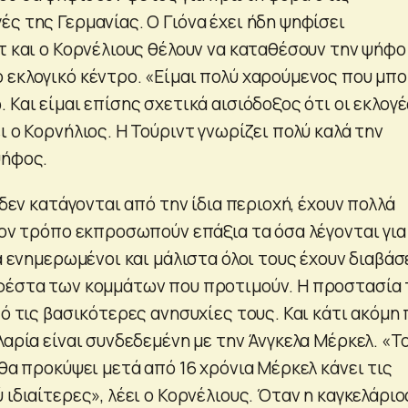
ς της Γερμανίας. Ο Γιόνα έχει ήδη ψηφίσει
τ και ο Κορνέλιους θέλουν να καταθέσουν την ψήφο
 εκλογικό κέντρο. «Είμαι πολύ χαρούμενος που μπ
 Και είμαι επίσης σχετικά αισιόδοξος ότι οι εκλογέ
ι ο Κορνήλιος. Η Τούριντ γνωρίζει πολύ καλά την
ψήφος.
 δεν κατάγονται από την ίδια περιοχή, έχουν πολλά
ιον τρόπο εκπροσωπούν επάξια τα όσα λέγονται για
λά ενημερωμένοι και μάλιστα όλοι τους έχουν διαβάσ
φέστα των κομμάτων που προτιμούν. Η προστασία 
πό τις βασικότερες ανησυχίες τους. Και κάτι ακόμη
λαρία είναι συνδεδεμένη με την Άνγκελα Μέρκελ. «Τ
 θα προκύψει μετά από 16 χρόνια Μέρκελ κάνει τις
 ιδιαίτερες», λέει ο Κορνέλιους. Όταν η καγκελάριο