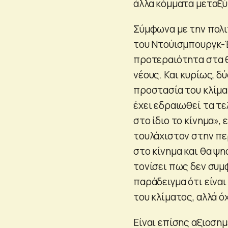
άλλα κόμματα μεταξύ
Σύμφωνα με την πολι
του Ντούισμπουργκ-Έ
προτεραιότητα στα θ
νέους. Και κυρίως, δ
προστασία του κλίματ
έχει εδραιωθεί τα τε
στο ίδιο το κίνημα», 
τουλάχιστον στην πε
στο κίνημα και θα ψη
τονίσει πως δεν συμ
παράδειγμα ότι είνα
του κλίματος, αλλά ό
Είναι επίσης αξιοση