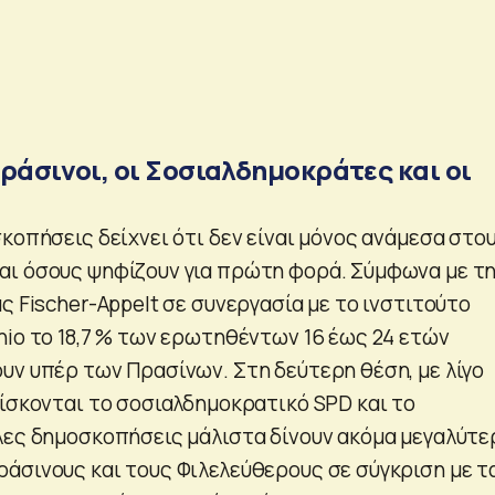
ράσινοι, οι Σοσιαλδημοκράτες και οι
κοπήσεις δείχνει ότι δεν είναι μόνος ανάμεσα στο
ι όσους ψηφίζουν για πρώτη φορά. Σύμφωνα με τ
ς Fischer-Appelt σε συνεργασία με το ινστιτούτο
nio το 18,7 % των ερωτηθέντων 16 έως 24 ετών
υν υπέρ των Πρασίνων. Στη δεύτερη θέση, με λίγο
ρίσκονται το σοσιαλδημοκρατικό SPD και το
λες δημοσκοπήσεις μάλιστα δίνουν ακόμα μεγαλύτε
άσινους και τους Φιλελεύθερους σε σύγκριση με τ