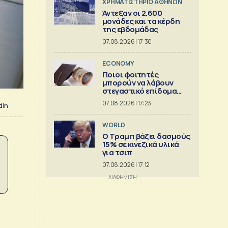
XΡΗΜΑΤΙΣΤΗΡΙΟ ΑΘΗΝΩΝ
Άντεξαν οι 2.600
μονάδες και τα κέρδη
της εβδομάδας
07.08.2026 | 17:30
ECONOMY
Ποιοι φοιτητές
μπορούν να λάβουν
στεγαστικό επίδομα
εως 2.500 ευρώ
07.08.2026 | 17:23
dIn
WORLD
Ο Τραμπ βάζει δασμούς
15% σε κινεζικά υλικά
για τσιπ
07.08.2026 | 17:12