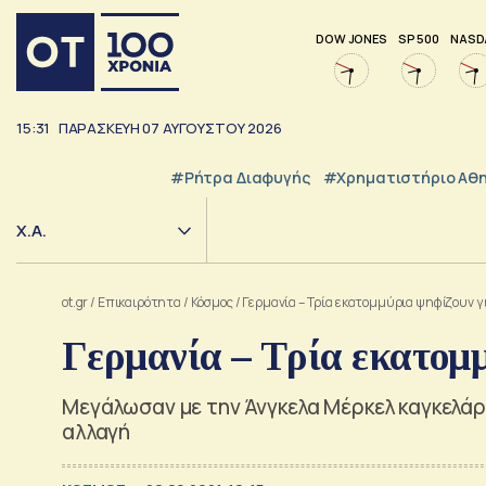
DOW JONES
SP 500
NASD
15:31
ΠΑΡΑΣΚΕΥΗ
07
ΑΥΓΟΥΣΤΟΥ
2026
#ρήτρα Διαφυγής
#Χρηματιστήριο Αθ
Χ.Α.
ot.gr
/
Επικαιρότητα
/
Κόσμος
/
Γερμανία – Τρία εκατομμύρια ψηφίζουν 
Γερμανία – Τρία εκατομ
Μεγάλωσαν με την Άνγκελα Μέρκελ καγκελάρι
αλλαγή