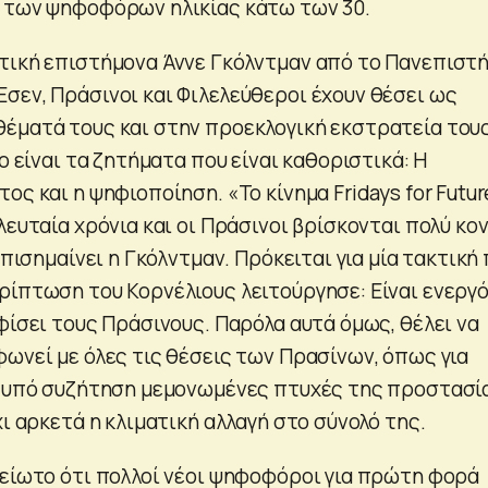
 των ψηφοφόρων ηλικίας κάτω των 30.
τική επιστήμονα Άννε Γκόλντμαν από το Πανεπιστή
σεν, Πράσινοι και Φιλελεύθεροι έχουν θέσει ως
έματά τους και στην προεκλογική εκστρατεία του
ύο είναι τα ζητήματα που είναι καθοριστικά: Η
ος και η ψηφιοποίηση. «Το κίνημα Fridays for Futur
λευταία χρόνια και οι Πράσινοι βρίσκονται πολύ κο
επισημαίνει η Γκόλντμαν. Πρόκειται για μία τακτική
ρίπτωση του Κορνέλιους λειτούργησε: Είναι ενεργ
φίσει τους Πράσινους. Παρόλα αυτά όμως, θέλει να
φωνεί με όλες τις θέσεις των Πρασίνων, όπως για
ι υπό συζήτηση μεμονωμένες πτυχές της προστασί
χι αρκετά η κλιματική αλλαγή στο σύνολό της.
μείωτο ότι πολλοί νέοι ψηφοφόροι για πρώτη φορά