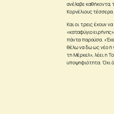
ανέλαβε καθήκοντα, τ
Κορνέλιους τέσσερα
Και οι τρεις έχουν να
«καταφύγιο ειρήνης»
πάντα παρούσα. «Έχε
θέλω να δω ως νέο ή 
τη Μέρκελ», λέει η Τ
υποψηφιότητα. Όχι ό