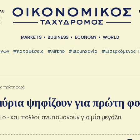
AQ
MARKETS
BUSINESS
ECONOMY
WORLD
ηνών
#Καταθέσεις
#Airbnb
#Βιομηχανία
#εισερχόμενος Τ
για πρώτη φορά
μύρια ψηφίζουν για πρώτη φ
ο - και πολλοί ανυπομονούν για μία μεγάλη