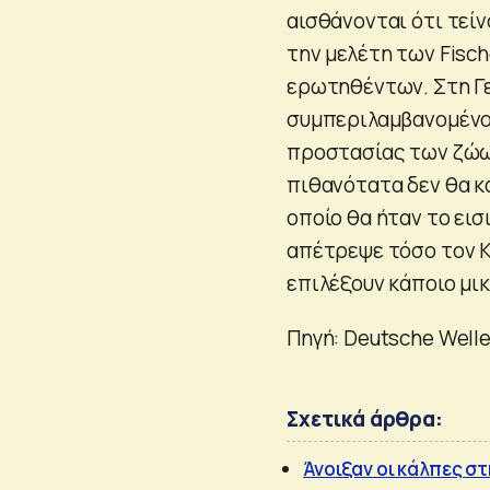
αισθάνονται ότι τεί
την μελέτη των Fisch
ερωτηθέντων. Στη Γ
συμπεριλαμβανομένου
προστασίας των ζώω
πιθανότατα δεν θα κ
οποίο θα ήταν το εισ
απέτρεψε τόσο τον Κο
επιλέξουν κάποιο μι
Πηγή: Deutsche Well
Σχετικά άρθρα:
Άνοιξαν οι κάλπες σ