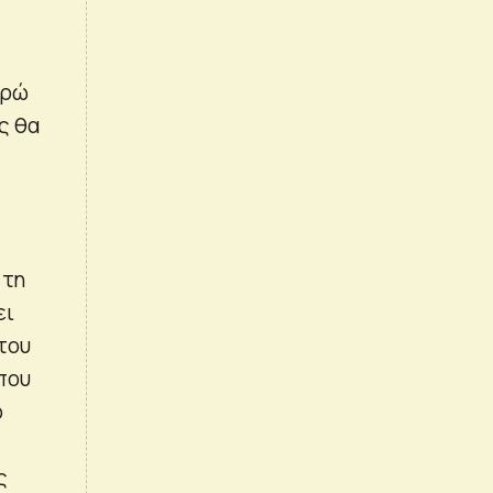
ορώ
ς θα
 τη
ει
του
 που
ο
ς