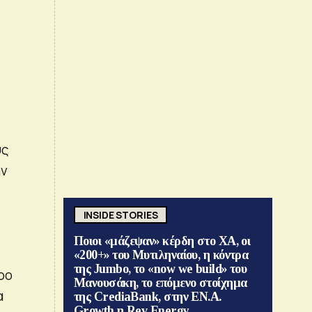
υς
ην
INSIDE STORIES
Ποιοι «μάζεψαν» κέρδη στο ΧΑ, οι
«200+» του Μυτιληναίου, η κόντρα
της Jumbo, το «now we build» του
ρο
Μανουσάκη, το επόμενο στοίχημα
α
της CrediaBank, στην ΕΝ.Α.
Growth η Rev Energy