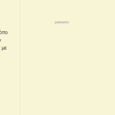
ρόπο
ν
ς με