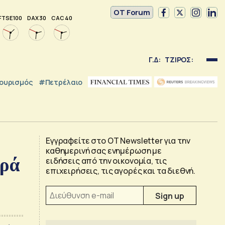
OT Forum
FTSE 100
DAX 30
CAC 40
Γ.Δ:
ΤΖΙΡΟΣ:
ουρισμός
#Πετρέλαιο
Εγγραφείτε στο OT Newsletter για την
καθημερινή σας ενημέρωση με
ορά
ειδήσεις από την οικονομία, τις
επιχειρήσεις, τις αγορές και τα διεθνή.