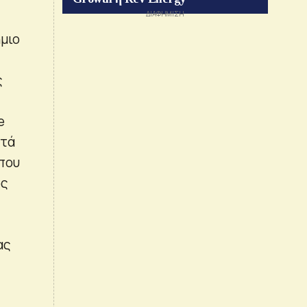
μιο
ς
e
ντά
 που
ός
ας