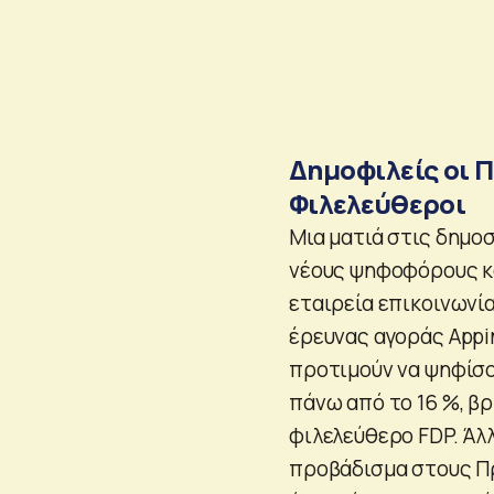
Δημοφιλείς οι Π
Φιλελεύθεροι
Μια ματιά στις δημοσ
νέους ψηφοφόρους κα
εταιρεία επικοινωνία
έρευνας αγοράς Appi
προτιμούν να ψηφίσο
πάνω από το 16 %, β
φιλελεύθερο FDP. Άλ
προβάδισμα στους Πρ