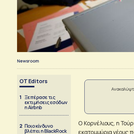
Newsroom
OT Editors
Ανακαλύψτ
1
Ξεπέρασε τις
εκτιμήσεις εσόδων
η Airbnb
Ο Κορνέλιους, η Τούρ
2
Ποιο κίνδυνο
βλέπει η BlackRock
εκατομμύρια νέους π