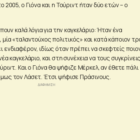
ο 2005, ο Γιόνα και η Τούριντ ήταν δύο ετών – ο
.
 πουν καλά λόγια για την καγκελάριο: Ήταν ένα
, μία «ταλαντούχος πολιτικός» και κατά κάποιον τ
ι ενδιαφέρον, ιδίως όταν πρέπει να σκεφτείς ποιο
νέα καγκελάριο, και στη συνέχεια να τους συγκρίνει
ούριντ. Και ο Γιόνα θα ψήφιζε Μέρκελ, αν έθετε πάλι
μως τον Λάσετ. Έτσι ψήφισε Πράσινους.