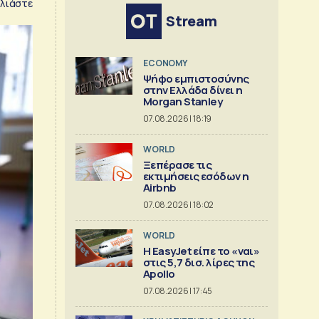
λιάστε
Stream
ECONOMY
Ψήφο εμπιστοσύνης
στην Ελλάδα δίνει η
Morgan Stanley
07.08.2026 | 18:19
WORLD
Ξεπέρασε τις
εκτιμήσεις εσόδων η
Airbnb
07.08.2026 | 18:02
WORLD
Η EasyJet είπε το «ναι»
στις 5,7 δισ. λίρες της
Apollo
07.08.2026 | 17:45