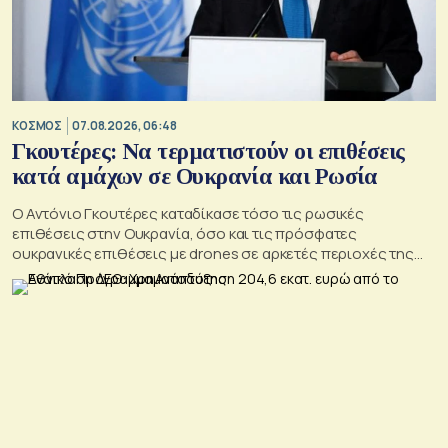
ΚΟΣΜΟΣ
07.08.2026, 06:48
Γκουτέρες: Να τερματιστούν οι επιθέσεις
κατά αμάχων σε Ουκρανία και Ρωσία
Ο Αντόνιο Γκουτέρες καταδίκασε τόσο τις ρωσικές
επιθέσεις στην Ουκρανία, όσο και τις πρόσφατες
ουκρανικές επιθέσεις με drones σε αρκετές περιοχές της
Ρωσίας, οι οποίες προκάλεσαν απώλειες μεταξύ αμάχων και
ζημιές σε μη στρατιωτικές υποδομές.