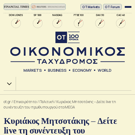
ΟΤ Markets
OT Forum
DOW JONES
SP 500
NASDAQ
FTSE 100
DAX 30
CAC 40
MARKETS
BUSINESS
ECONOMY
WORLD
Χ.Α.
ot.gr
/
Επικαιρότητα
/
Πολιτική
/
Κυριάκος Μητσοτάκης – Δείτε live τη
συνέντευξη του πρωθυπουργού στο MEGA
Κυριάκος Μητσοτάκης – Δείτε
live τη συνέντευξη του