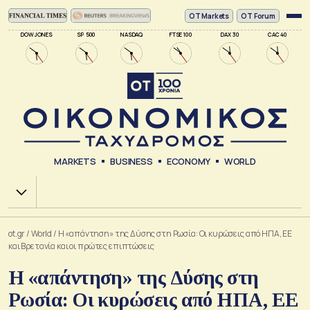
ΟΤ Markets
OT Forum
DOW JONES
SP 500
NASDAQ
FTSE 100
DAX 30
CAC 40
MARKETS
BUSINESS
ECONOMY
WORLD
Χ.Α.
ot.gr
/
World
/
Η «απάντηση» της Δύσης στη Ρωσία: Oι κυρώσεις από ΗΠΑ, ΕΕ
και Βρετανία και οι πρώτες επιπτώσεις
Η «απάντηση» της Δύσης στη
Ρωσία: Oι κυρώσεις από ΗΠΑ, ΕΕ