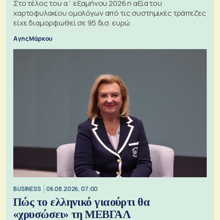
Στο τέλος του α΄ εξαμήνου 2026 η αξία του
χαρτοφυλακίου ομολόγων από τις συστημικές τράπεζες
είχε διαμορφωθεί σε 95 δισ. ευρώ
Αγης Μάρκου
BUSINESS
06.08.2026, 07:00
Πώς το ελληνικό γιαούρτι θα
«χρυσώσει» τη ΜΕΒΓΑΛ