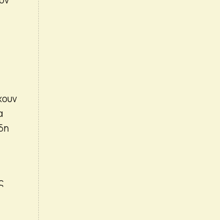
χουν
α
δη
ς