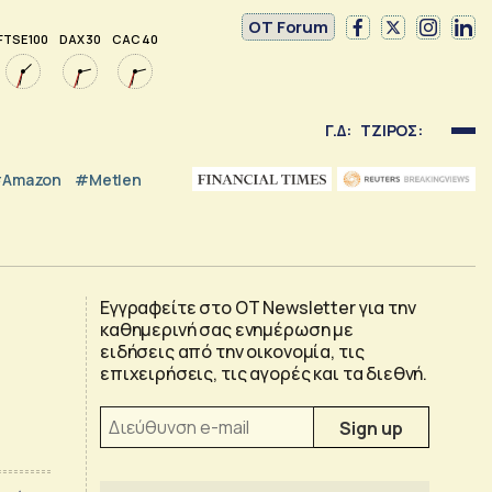
OT Forum
FTSE 100
DAX 30
CAC 40
Γ.Δ:
ΤΖΙΡΟΣ:
Amazon
#Metlen
Εγγραφείτε στο OT Newsletter για την
καθημερινή σας ενημέρωση με
ειδήσεις από την οικονομία, τις
επιχειρήσεις, τις αγορές και τα διεθνή.