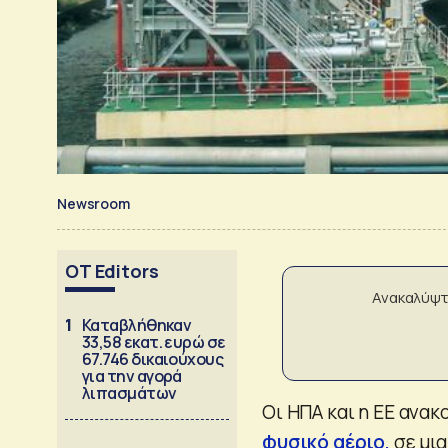
Newsroom
OT Editors
Ανακαλύψτ
1
Καταβλήθηκαν
33,58 εκατ. ευρώ σε
67.746 δικαιούχους
για την αγορά
λιπασμάτων
Οι ΗΠΑ και η ΕΕ ανακ
φυσικό αέριο
,
σε μι