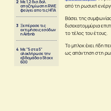
2
Με 1,2 δισ.δολ.
από τη ρωσική ενέργ
αποζημίωση η RWE
φεύγει απο τις ΗΠΑ
Βάσει της συμφωνίας
δισεκατομμύρια επιπ
3
Ξεπέρασε τις
εκτιμήσεις εσόδων
το τέλος του έτους.
η Airbnb
Το μπλοκ έχει ήδη πε
4
Με "5 στα 5"
ως απάντηση στη ρωσ
ολοκλήρωσε την
εβδομάδα ο Stoxx
600