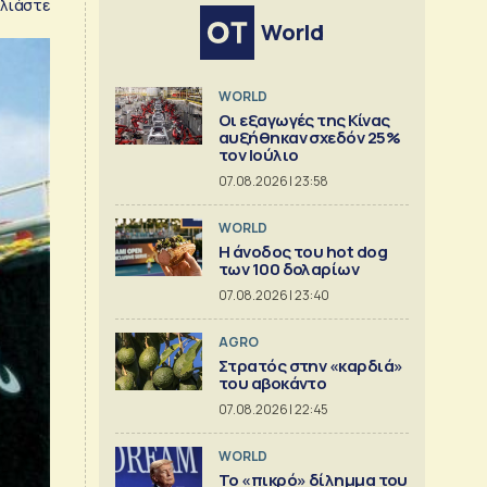
λιάστε
World
WORLD
Οι εξαγωγές της Κίνας
αυξήθηκαν σχεδόν 25%
τον Ιούλιο
07.08.2026 | 23:58
WORLD
Η άνοδος του hot dog
των 100 δολαρίων
07.08.2026 | 23:40
AGRO
Στρατός στην «καρδιά»
του αβοκάντο
07.08.2026 | 22:45
WORLD
Το «πικρό» δίλημμα του