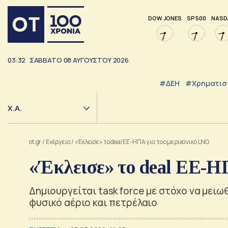
DOW JONES
SP 500
NASD
03:32
ΣΑΒΒΑΤΟ
08
ΑΥΓΟΥΣΤΟΥ
2026
#ΔΕΗ
#Χρηματισ
Χ.Α.
ot.gr
/
Ενέργεια
/
«Έκλεισε» το deal ΕΕ-ΗΠΑ για το αμερικανικό LNG
«Έκλεισε» το deal ΕΕ-Η
Δημιουργείται task force με στόχο να μει
φυσικό αέριο και πετρέλαιο