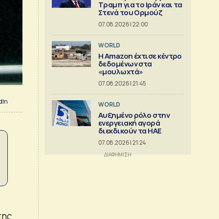
Τραμπ για το Ιράν και τα
Στενά του Ορμούζ
07.08.2026 | 22:00
WORLD
Η Amazon έχτισε κέντρο
δεδομένων στα
«μουλωχτά»
07.08.2026 | 21:45
dIn
WORLD
Αυξημένο ρόλο στην
ενεργειακή αγορά
διεκδικούν τα ΗΑΕ
07.08.2026 | 21:24
πης