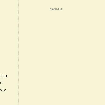
στα,
πό
νιν