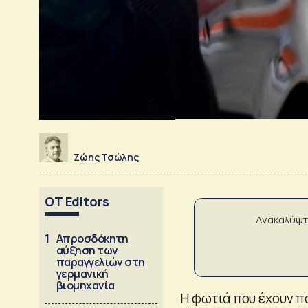
Ζώης Τσώλης
OT Editors
Ανακαλύψτ
1
Απροσδόκητη
αύξηση των
παραγγελιών στη
γερμανική
βιομηχανία
Η φωτιά που έχουν πά