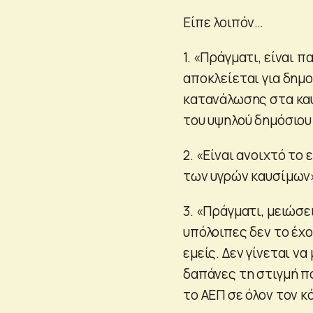
Είπε λοιπόν…
1. «Πράγματι, είναι 
αποκλείεται για δημ
κατανάλωσης στα καύ
του υψηλού δημόσιου
2. «Είναι ανοιχτό το
των υγρών καυσίμων
3. «Πράγματι, μειώσ
υπόλοιπες δεν το έχο
εμείς. Δεν γίνεται ν
δαπάνες τη στιγμή π
το ΑΕΠ σε όλον τον κ