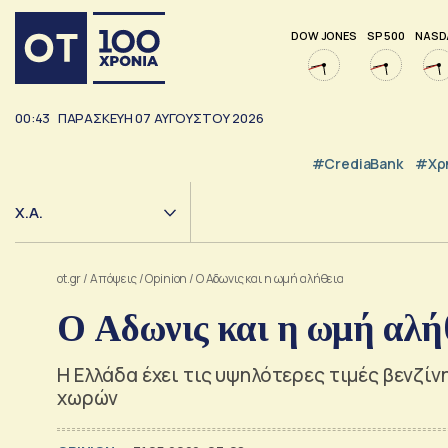
DOW JONES
SP 500
NASD
00:43
ΠΑΡΑΣΚΕΥΗ
07
ΑΥΓΟΥΣΤΟΥ
2026
#CrediaBank
#Χρ
Χ.Α.
ot.gr
/
Απόψεις
/
Opinion
/
Ο Αδωνις και η ωμή αλήθεια
Ο Αδωνις και η ωμή αλή
Η Ελλάδα έχει τις υψηλότερες τιμές βενζί
χωρών