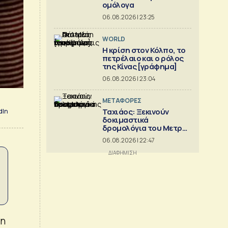
ομόλογα
06.08.2026 | 23:25
WORLD
Η κρίση στoν Κόλπο, το
πετρέλαιο και ο ρόλος
της Κίνας [γράφημα]
06.08.2026 | 23:04
ΜΕΤΑΦΟΡΕΣ
Ταχιάος: Ξεκινούν
dIn
δοκιμαστικά
δρομολόγια του Μετρό
Θεσσαλονίκης προς
06.08.2026 | 22:47
Καλαμαριά
 η