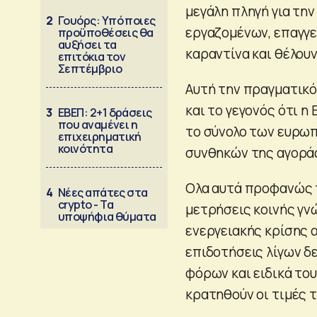
μεγάλη πληγή για τη
2
Γουόρς: Υπό ποιες
εργαζομένων, επαγγε
προϋποθέσεις θα
αυξήσει τα
καραντίνα και θέλουν
επιτόκια τον
Σεπτέμβριο
Αυτή την πραγματικό
και το γεγονός ότι η
3
ΕΒΕΠ: 2+1 δράσεις
που αναμένει η
το σύνολο των ευρωπ
επιχειρηματική
κοινότητα
συνθηκών της αγορά
Ολα αυτά προφανώς τ
4
Νέες απάτες στα
crypto - Τα
μετρήσεις κοινής γν
υποψήφια θύματα
ενεργειακής κρίσης α
επιδοτήσεις λίγων δ
φόρων και ειδικά του
κρατηθούν οι τιμές τ