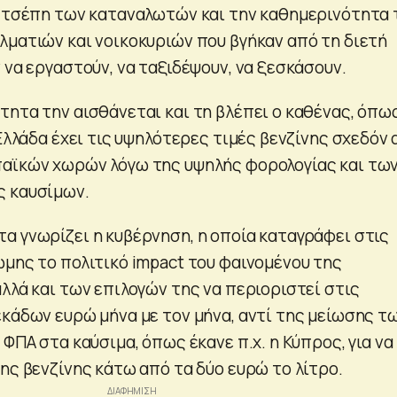
ν τσέπη των καταναλωτών και την καθημερινότητα
λματιών και νοικοκυριών που βγήκαν από τη διετή
 να εργαστούν, να ταξιδέψουν, να ξεσκάσουν.
τητα την αισθάνεται και τη βλέπει ο καθένας, όπω
 Ελλάδα έχει τις υψηλότερες τιμές βενζίνης σχεδόν
αϊκών χωρών λόγω της υψηλής φορολογίας και τω
ς καυσίμων.
α γνωρίζει η κυβέρνηση, η οποία καταγράφει στις
ώμης το πολιτικό impact του φαινομένου της
λλά και των επιλογών της να περιοριστεί στις
εκάδων ευρώ μήνα με τον μήνα, αντί της μείωσης τ
 ΦΠΑ στα καύσιμα, όπως έκανε π.χ. η Κύπρος, για να
ης βενζίνης κάτω από τα δύο ευρώ το λίτρο.