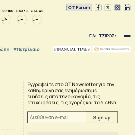
OT Forum
FTSE 100
DAX 30
CAC 40
Γ.Δ:
ΤΖΙΡΟΣ:
ρώπη
#Πετρέλαιο
Εγγραφείτε στο OT Newsletter για την
καθημερινή σας ενημέρωση με
ειδήσεις από την οικονομία, τις
επιχειρήσεις, τις αγορές και τα διεθνή.