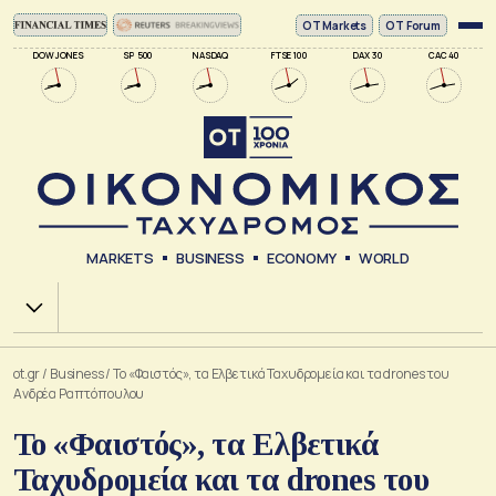
ΟΤ Markets
OT Forum
DOW JONES
SP 500
NASDAQ
FTSE 100
DAX 30
CAC 40
MARKETS
BUSINESS
ECONOMY
WORLD
Χ.Α.
ot.gr
/
Business
/
Το «Φαιστός», τα Ελβετικά Ταχυδρομεία και τα drones του
Ανδρέα Ραπτόπουλου
Το «Φαιστός», τα Ελβετικά
Ταχυδρομεία και τα drones του