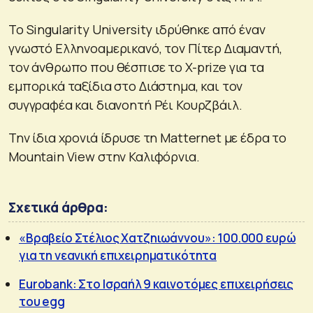
Το Singularity University ιδρύθηκε από έναν
γνωστό Ελληνοαμερικανό, τον Πίτερ Διαμαντή,
τον άνθρωπο που θέσπισε το X-prize για τα
εμπορικά ταξίδια στο Διάστημα, και τον
συγγραφέα και διανοητή Ρέι Κουρζβάιλ.
Την ίδια χρονιά ίδρυσε τη Matternet με έδρα το
Mountain View στην Καλιφόρνια.
Σχετικά άρθρα:
«Βραβείο Στέλιος Χατζηιωάννου»: 100.000 ευρώ
για τη νεανική επιχειρηματικότητα
Eurobank: Στο Ισραήλ 9 καινοτόμες επιχειρήσεις
του egg