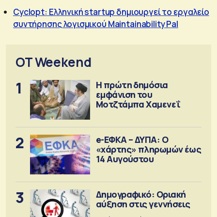
Cyclopt: Ελληνική startup δημιουργεί το εργαλείο
συντήρησης λογισμικού Maintainability Pal
OT Weekend
1
Η πρώτη δημόσια
εμφάνιση του
Μοτζτάμπα Χαμενεΐ
2
e-ΕΦΚΑ – ΔΥΠΑ: Ο
«χάρτης» πληρωμών έως
14 Αυγούστου
3
Δημογραφικό: Οριακή
αύξηση στις γεννήσεις