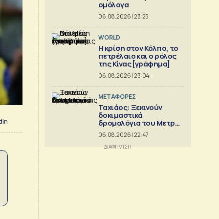
ομόλογα
06.08.2026 | 23:25
WORLD
Η κρίση στoν Κόλπο, το
πετρέλαιο και ο ρόλος
της Κίνας [γράφημα]
06.08.2026 | 23:04
ΜΕΤΑΦΟΡΕΣ
Ταχιάος: Ξεκινούν
δοκιμαστικά
dIn
δρομολόγια του Μετρό
Θεσσαλονίκης προς
06.08.2026 | 22:47
Καλαμαριά