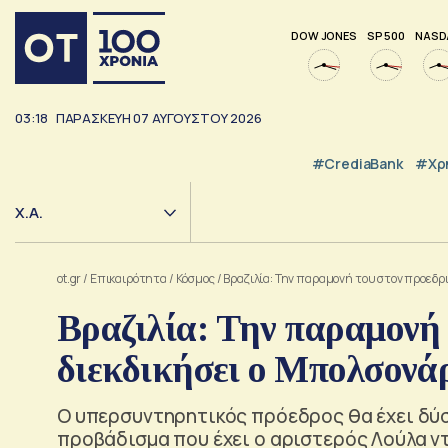
DOW JONES
SP 500
NASD
03:18
ΠΑΡΑΣΚΕΥΗ
07
ΑΥΓΟΥΣΤΟΥ
2026
#CrediaBank
#Χρ
Χ.Α.
ot.gr
/
Επικαιρότητα
/
Κόσμος
/
Βραζιλία: Την παραμονή του στον προεδρι
Βραζιλία: Την παραμονή 
διεκδικήσει ο Μπολσονά
Ο υπερσυντηρητικός πρόεδρος θα έχει δύ
προβάδισμα που έχει ο αριστερός Λούλα ν