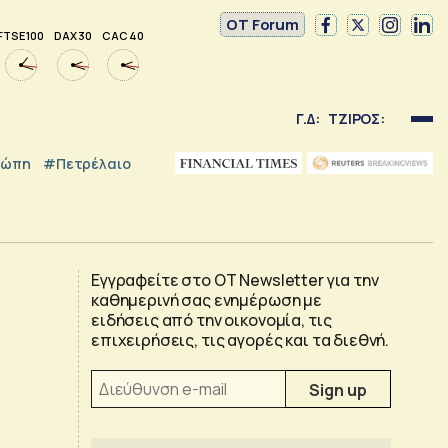
OT Forum
FTSE 100
DAX 30
CAC 40
Γ.Δ:
ΤΖΙΡΟΣ:
ρώπη
#Πετρέλαιο
Εγγραφείτε στο OT Newsletter για την
καθημερινή σας ενημέρωση με
ειδήσεις από την οικονομία, τις
επιχειρήσεις, τις αγορές και τα διεθνή.