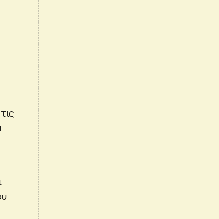
 τις
ι
ι
ου