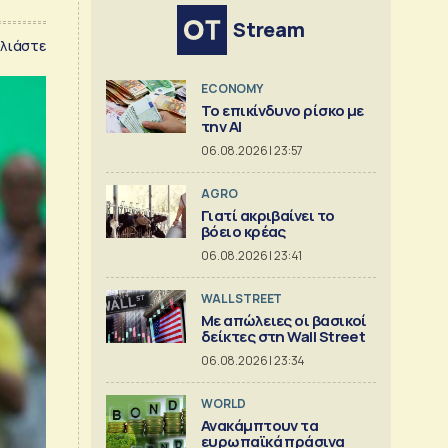
Stream
λιάστε
ECONOMY
Το επικίνδυνο ρίσκο με
την ΑΙ
06.08.2026 | 23:57
AGRO
Γιατί ακριβαίνει το
βόειο κρέας
06.08.2026 | 23:41
WALL STREET
Με απώλειες οι βασικοί
δείκτες στη Wall Street
06.08.2026 | 23:34
WORLD
Ανακάμπτουν τα
ευρωπαϊκά πράσινα