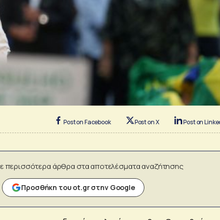
Post on Facebook
Post on X
Post on Linke
ε περισσότερα άρθρα στα αποτελέσματα αναζήτησης
Προσθήκη του ot.gr στην Google