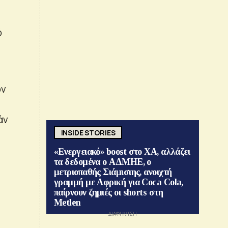
ό
ον
άν
INSIDE STORIES
«Ενεργειακό» boost στο ΧΑ, αλλάζει
τα δεδομένα ο ΑΔΜΗΕ, ο
μετριοπαθής Σιάμισιης, ανοιχτή
γραμμή με Αφρική για Coca Cola,
παίρνουν ζημιές οι shorts στη
Metlen