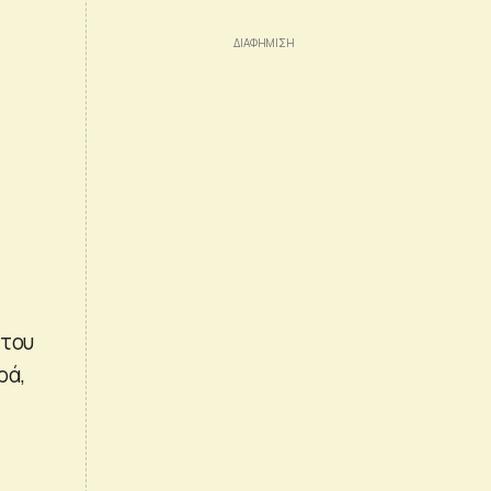
 του
ρά,