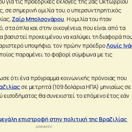
υ για τις προεδρικές εκλογές της 2ας Οκτωβρίου
, σε σημερινή ομιλία του, ο υπερσυντηρητικός
λίας,
Ζαϊρ Μπολσονάρου
. Η ομιλία του ήταν
 στα όπλα και στην οικογένεια, που είναι από τα
θα βασιστεί προκειμένου να καλύψει τη διαφορά πο
 αριστερό υποψήφιο, τον πρώην πρόεδρο
Λουίς Ινά
 οποίος παραμένει το φαβορί σύμφωνα με τις
ωσε ότι ένα πρόγραμμα κοινωνικής πρόνοιας που
αζιλίας
σε μετρητά (109 δολάρια ΗΠΑ) μηνιαίως σε
ύ εισοδήματος θα συνεχιστεί το επόμενο έτος εάν
μεγάλη επιστροφή στην πολιτική της Βραζιλίας