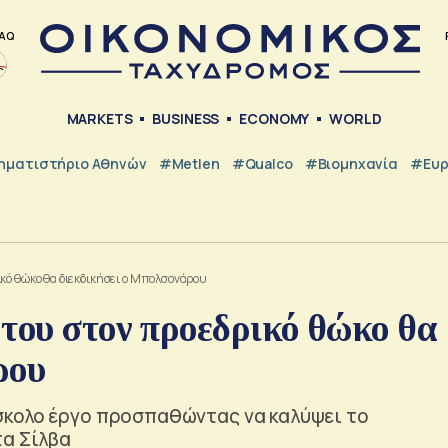
AQ
MARKETS
BUSINESS
ECONOMY
WORLD
ηματιστήριο Αθηνών
#metlen
#Qualco
#Βιομηχανία
#Ευ
κό θώκο θα διεκδικήσει ο Μπολσονάρου
του στον προεδρικό θώκο θα
ρου
σκολο έργο προσπαθώντας να καλύψει το
τα Σίλβα