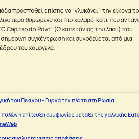
μάδα προσπαθεί επίσης να “γλυκάνει” την εικόνα τ
 λιγότερο θυμωμένο και πιο χαλαρό, κάτι που ανταν
“O Capitao do Povo” (Ο καπετάνιος του λαού) που
 σημερινή συγκέντρωση και συνοδεύεται από μια
έδρου του χαμογελά.
γική του Πεκίνου – Γυρνά την πλάτη στη Ρωσία
πυλών η επίτευξη συμφωνίας μεταξύ της γαλλικής Eute
 OneWeb
τους αναλυτές για τις αποφάσεις