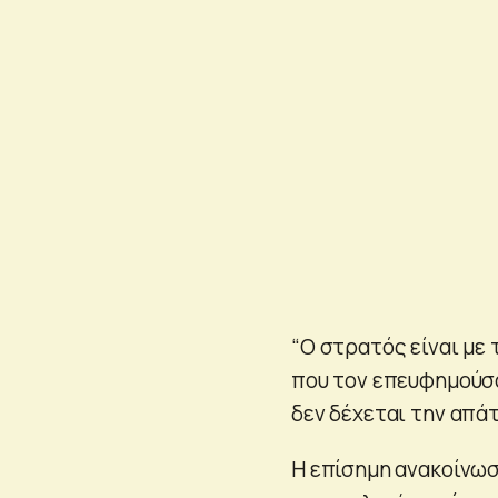
“Ο στρατός είναι με
που τον επευφημούσα
δεν δέχεται την απάτ
Η επίσημη ανακοίνω