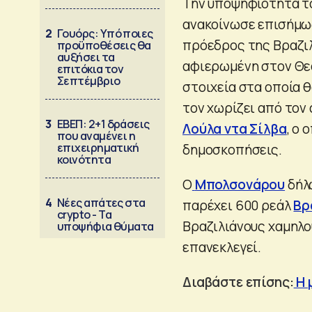
Την υποψηφιότητά το
ανακοίνωσε επισήμως
2
Γουόρς: Υπό ποιες
πρόεδρος της Βραζι
προϋποθέσεις θα
αυξήσει τα
αφιερωμένη στον Θεό,
επιτόκια τον
Σεπτέμβριο
στοιχεία στα οποία 
τον χωρίζει από τον
3
ΕΒΕΠ: 2+1 δράσεις
Λούλα ντα Σίλβα
, ο
που αναμένει η
επιχειρηματική
δημοσκοπήσεις.
κοινότητα
Ο
Μπολσονάρου
δήλ
4
Νέες απάτες στα
παρέχει 600 ρεάλ
Βρ
crypto - Τα
Βραζιλιάνους χαμηλο
υποψήφια θύματα
επανεκλεγεί.
Διαβάστε επίσης:
Η 