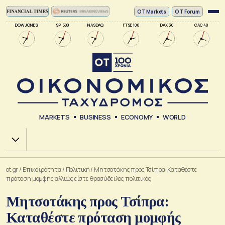
ΟΤ Markets
OT Forum
DOW JONES
SP 500
NASDAQ
FTSE 100
DAX 30
CAC 40
MARKETS
BUSINESS
ECONOMY
WORLD
Χ.Α.
ot.gr
/
Επικαιρότητα
/
Πολιτική
/
Μητσοτάκης προς Τσίπρα: Καταθέστε
πρόταση μομφής αλλιώς είστε θρασύδειλος πολιτικός
Μητσοτάκης προς Τσίπρα:
Καταθέστε πρόταση μομφής