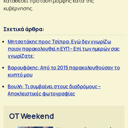
καταθέσει πρόταση μομφής κατά της
κυβέρνησης.
Σχετικά άρθρα:
Μητσοτάκης προς Τσίπρα: Εγώ δεν γνωρίζω
ποιον παρακολουθεί η ΕΥΠ – Επί των ημερών σας
γνωρίζατε;
Βαρουφάκης: Aπό το 2015 παρακολουθούσαν το
κινητό μου
Βουλή: Τι συμβαίνει στους διαδρόμους –
Αποκλειστικές φωτογραφίες
OT Weekend