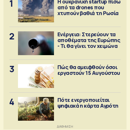
1
Η ουκρανική startup πίσω
από τα drones που
χτυπούν βαθιά τη Ρωσία
2
Ενέργεια: Στερεύουν τα
αποθέματα της Ευρώπης
- Τι θα γίνει τον χειμώνα
3
Πώς θα αμειφθούν όσοι
εργαστούν 15 Αυγούστου
4
Πότε ενεργοποιείται
ψηφιακά η κάρτα Αγρότη