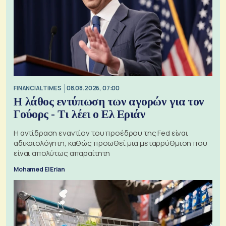
FINANCIAL TIMES
08.08.2026, 07:00
Η λάθος εντύπωση των αγορών για τον
Γούορς - Τι λέει ο Ελ Εριάν
Η αντίδραση εναντίον του προέδρου της Fed είναι
αδικαιολόγητη, καθώς προωθεί μια μεταρρύθμιση που
είναι απολύτως απαραίτητη
Mohamed El Erian