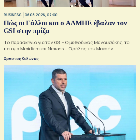
BUSINESS
06.08.2026, 07:00
Πώς οι Γάλλοι και ο ΑΔΜΗΕ έβαλαν τον
GSI στην πρίζα
Το παρασκήνιο για τον GSI – Ο μεθοδικός Μανουσάκης, το
πείσμα Meridiam και Nexans – Ο ρόλος του Μακρόν
Χρήστος Κολώνας