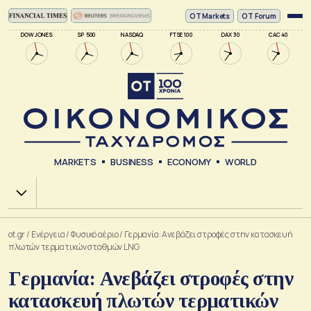
ΟΤ Markets
OT Forum
DOW JONES
SP 500
NASDAQ
FTSE 100
DAX 30
CAC 40
MARKETS
BUSINESS
ECONOMY
WORLD
Χ.Α.
ot.gr
/
Ενέργεια
/
Φυσικό αέριο
/
Γερμανία: Ανεβάζει στροφές στην κατασκευή
πλωτών τερματικών σταθμών LNG
Γερμανία: Ανεβάζει στροφές στην
κατασκευή πλωτών τερματικών