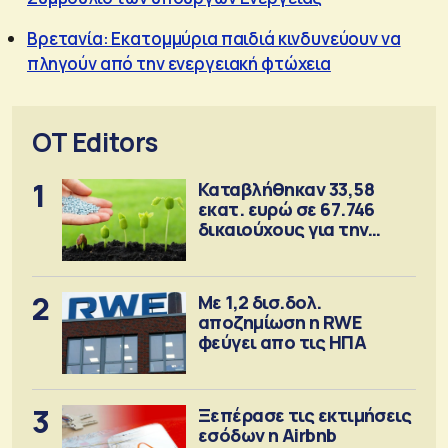
Βρετανία: Εκατομμύρια παιδιά κινδυνεύουν να
πληγούν από την ενεργειακή φτώχεια
OT Editors
1
Καταβλήθηκαν 33,58
εκατ. ευρώ σε 67.746
δικαιούχους για την
αγορά λιπασμάτων
2
Με 1,2 δισ.δολ.
αποζημίωση η RWE
φεύγει απο τις ΗΠΑ
3
Ξεπέρασε τις εκτιμήσεις
εσόδων η Airbnb