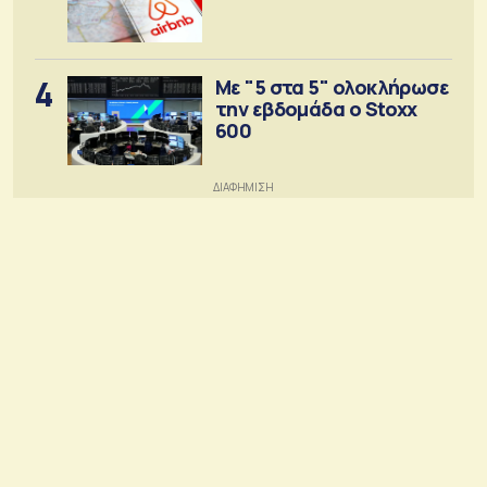
4
Με "5 στα 5" ολοκλήρωσε
την εβδομάδα ο Stoxx
600