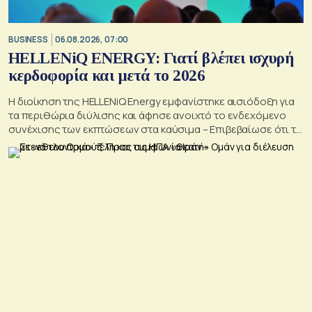
BUSINESS
06.08.2026, 07:00
HELLENiQ ENERGY: Γιατί βλέπει ισχυρή
κερδοφορία και μετά το 2026
Η διοίκηση της HELLENiQ Energy εμφανίστηκε αισιόδοξη για
τα περιθώρια διύλισης και άφησε ανοιχτό το ενδεχόμενο
συνέχισης των εκπτώσεων στα καύσιμα – Επιβεβαίωσε ότι το
γεωτρύπανο θα μπει το 2027 στο Βόρειο Ιόνιο