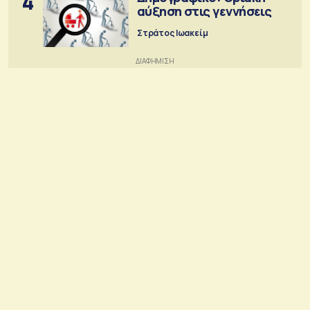
4
αύξηση στις γεννήσεις
Στράτος Ιωακείμ