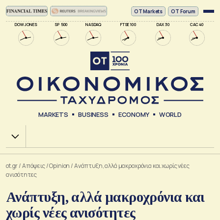
ΟΤ Markets
OT Forum
DOW JONES
SP 500
NASDAQ
FTSE 100
DAX 30
CAC 40
MARKETS
BUSINESS
ECONOMY
WORLD
Χ.Α.
ot.gr
/
Απόψεις
/
Opinion
/
Ανάπτυξη, αλλά μακροχρόνια και χωρίς νέες
ανισότητες
Ανάπτυξη, αλλά μακροχρόνια και
χωρίς νέες ανισότητες