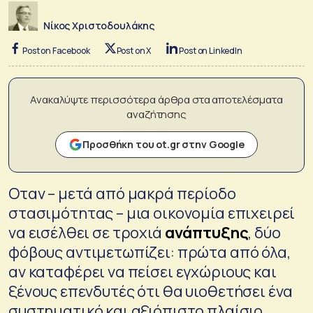
Νίκος Χριστοδουλάκης
Post on Facebook
Post on X
Post on LinkedIn
Ανακαλύψτε περισσότερα άρθρα στα αποτελέσματα
αναζήτησης
Προσθήκη του ot.gr στην Google
Οταν – μετά από μακρά περίοδο
στασιμότητας – μια οικονομία επιχειρεί
να εισέλθει σε τροχιά
ανάπτυξης
, δύο
φόβους αντιμετωπίζει: πρώτα από όλα,
αν καταφέρει να πείσει εγχώριους και
ξένους επενδυτές ότι θα υιοθετήσει ένα
συστηματικό και αξιόπιστο πλαίσιο