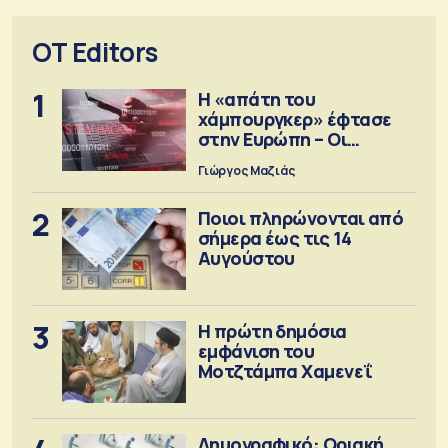
OT Editors
1
Η «απάτη του
χάμπουργκερ» έφτασε
στην Ευρώπη – Οι
προειδοποιήσεις
Γιώργος Μαζιάς
2
Ποιοι πληρώνονται από
σήμερα έως τις 14
Αυγούστου
3
Η πρώτη δημόσια
εμφάνιση του
Μοτζτάμπα Χαμενεΐ
Δημογραφικό: Οριακή