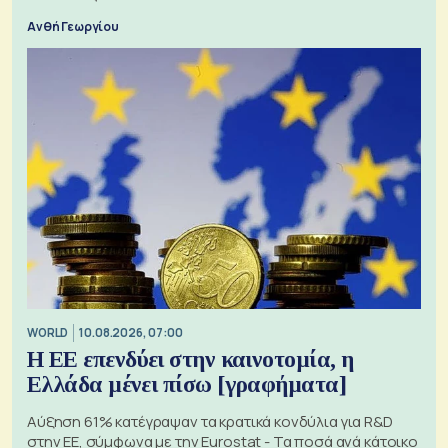
Ανθή Γεωργίου
WORLD
10.08.2026, 07:00
Η ΕΕ επενδύει στην καινοτομία, η
Ελλάδα μένει πίσω [γραφήματα]
Αύξηση 61% κατέγραψαν τα κρατικά κονδύλια για R&D
στην ΕΕ, σύμφωνα με την Eurostat - Τα ποσά ανά κάτοικο