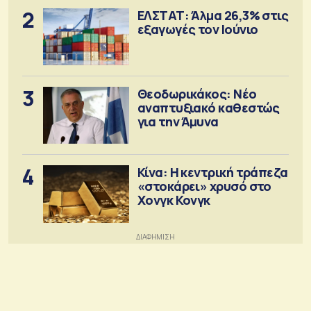
2
ΕΛΣΤΑΤ: Άλμα 26,3% στις
εξαγωγές τον Ιούνιο
3
Θεοδωρικάκος: Νέο
αναπτυξιακό καθεστώς
για την Άμυνα
4
Κίνα: Η κεντρική τράπεζα
«στοκάρει» χρυσό στο
Χονγκ Κονγκ