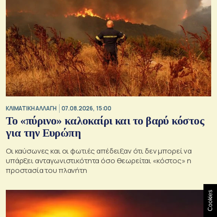
ΚΛΙΜΑΤΙΚΗ ΑΛΛΑΓΗ
07.08.2026, 15:00
Το «πύρινο» καλοκαίρι και το βαρύ κόστος
για την Ευρώπη
Οι καύσωνες και οι φωτιές απέδειξαν ότι δεν μπορεί να
υπάρξει ανταγωνιστικότητα όσο θεωρείται «κόστος» η
προστασία του πλανήτη
Cookies