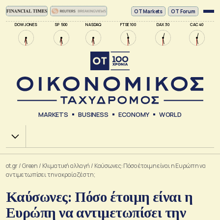
ΟΤ Markets
OT Forum
DOW JONES
SP 500
NASDAQ
FTSE 100
DAX 30
CAC 40
MARKETS
BUSINESS
ECONOMY
WORLD
Χ.Α.
ot.gr
/
Green
/
Κλιματική αλλαγή
/
Καύσωνες: Πόσο έτοιμη είναι η Ευρώπη να
αντιμετωπίσει την ακραία ζέστη;
Καύσωνες: Πόσο έτοιμη είναι η
Ευρώπη να αντιμετωπίσει την