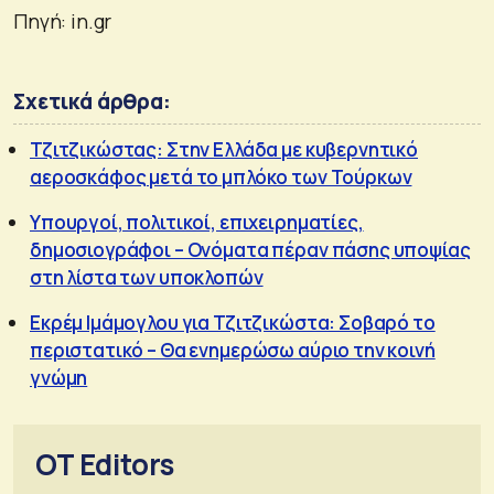
Πηγή: in.gr
Σχετικά άρθρα:
Τζιτζικώστας: Στην Ελλάδα με κυβερνητικό
αεροσκάφος μετά το μπλόκο των Τούρκων
Υπουργοί, πολιτικοί, επιχειρηματίες,
δημοσιογράφοι – Ονόματα πέραν πάσης υποψίας
στη λίστα των υποκλοπών
Εκρέμ Ιμάμογλου για Τζιτζικώστα: Σοβαρό το
περιστατικό – Θα ενημερώσω αύριο την κοινή
γνώμη
OT Editors