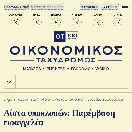
ΟΤ Markets
OT Forum
DOW JONES
SP 500
NASDAQ
FTSE 100
DAX 30
CAC 40
MARKETS
BUSINESS
ECONOMY
WORLD
Χ.Α.
ot.gr
/
Επικαιρότητα
/
Πολιτική
/
Λίστα υποκλοπών: Παρέμβαση εισαγγελέα
Λίστα υποκλοπών: Παρέμβαση
εισαγγελέα