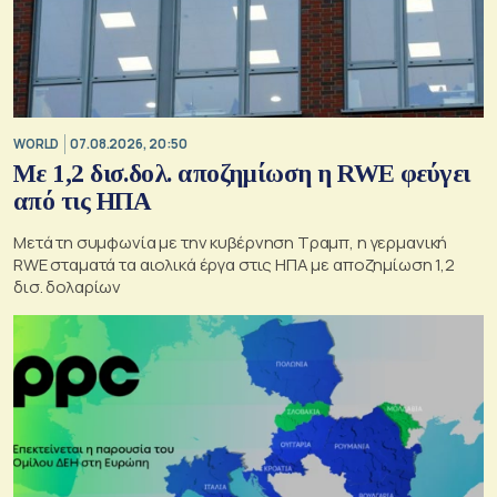
WORLD
07.08.2026, 20:50
Με 1,2 δισ.δολ. αποζημίωση η RWE φεύγει
από τις ΗΠΑ
Μετά τη συμφωνία με την κυβέρνηση Τραμπ, η γερμανική
RWE σταματά τα αιολικά έργα στις ΗΠΑ με αποζημίωση 1,2
δισ. δολαρίων