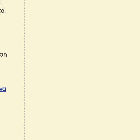
0,
α.
ση,
να