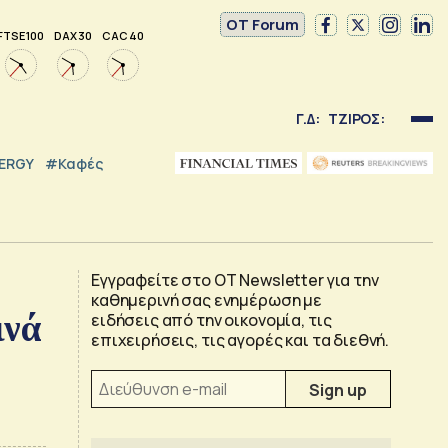
OT Forum
FTSE 100
DAX 30
CAC 40
Γ.Δ:
ΤΖΙΡΟΣ:
NERGY
#καφές
Εγγραφείτε στο OT Newsletter για την
καθημερινή σας ενημέρωση με
ινά
ειδήσεις από την οικονομία, τις
επιχειρήσεις, τις αγορές και τα διεθνή.