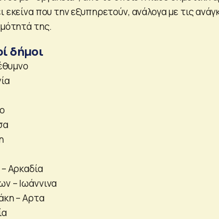
ι εκείνα που την εξυπηρετούν, ανάλογα με τις ανάγ
ιμότητά της.
οί δήμοι
Ρέθυμνο
νία
νο
σα
η
 – Αρκαδία
ων – Ιωάννινα
άκη – Αρτα
ία