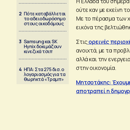
Η Ελλάδα του σήμερα 
ούτε καν με εκείνη 
2
Πότε καταβάλλεται
Με το πέρασμα των χ
το αδειοδωρόσημο
στους οικοδόμους
εικόνα της βελτιώθηκ
Στις
ορεινές περιοχ
3
Samsung και SK
Hynix δοκιμάζουν
ανοιχτά, με τα προβλ
κινεζικά τσιπ
αλλά και την ενεργει
στην οικονομία.
4
ΗΠΑ: Στα 275 δισ. ο
λογαριασμός για τα
θωρηκτά «Τραμπ»
Μητσοτάκης: Έχουμε
αποτραπεί η δημογρ