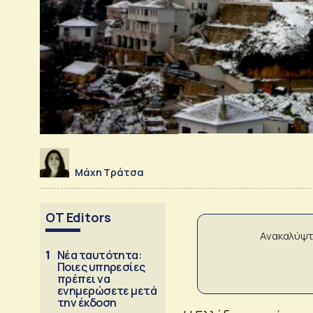
Μάχη Τράτσα
OT Editors
Ανακαλύψτ
1
Νέα ταυτότητα:
Ποιες υπηρεσίες
πρέπει να
ενημερώσετε μετά
την έκδοση