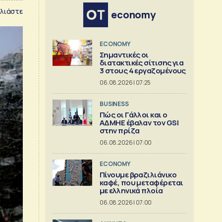
λιάστε
economy
ECONOMY
Σημαντικές οι
διατακτικές σίτισης για
3 στους 4 εργαζομένους
06.08.2026 | 07:25
BUSINESS
Πώς οι Γάλλοι και ο
ΑΔΜΗΕ έβαλαν τον GSI
στην πρίζα
06.08.2026 | 07:00
ECONOMY
Πίνουμε βραζιλιάνικο
καφέ, που μεταφέρεται
με ελληνικά πλοία
06.08.2026 | 07:00