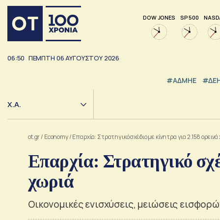
DOW JONES
SP 500
NASD
06:50
ΠΕΜΠΤΗ
06
ΑΥΓΟΥΣΤΟΥ
2026
#ΑΔΜΗΕ
#ΔΕ
Χ.Α.
ot.gr
/
Economy
/
Επαρχία: Στρατηγικό σχέδιο με κίνητρα για 2.158 ορεινά
Επαρχία: Στρατηγικό σχέ
χωριά
Οικονομικές ενισχύσεις, μειώσεις εισφορ