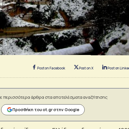
Post on Facebook
Post on X
Post on Linke
ε περισσότερα άρθρα στα αποτελέσματα αναζήτησης
Προσθήκη του ot.gr στην Google