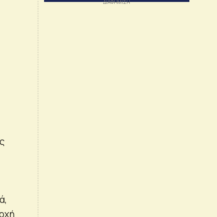
ές
ά,
αρχή