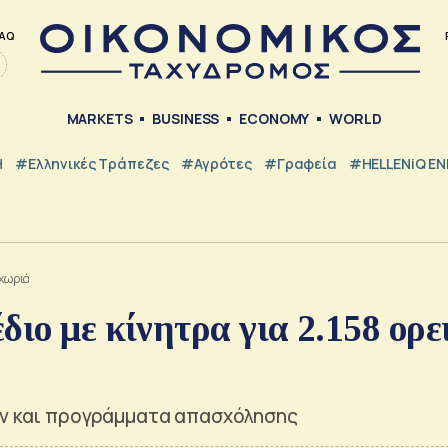
AQ
MARKETS
BUSINESS
ECONOMY
WORLD
Η
#ελληνικές Τράπεζες
#Αγρότες
#Γραφεία
#HELLENiQ E
 χωριά
διο με κίνητρα για 2.158 ορε
ών και προγράμματα απασχόλησης