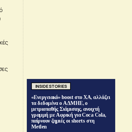
ό
υ
ικές
σες
INSIDE STORIES
«Ενεργειακό» boost στο ΧΑ, αλλάζει
τα δεδομένα ο ΑΔΜΗΕ, ο
μετριοπαθής Σιάμισιης, ανοιχτή
γραμμή με Αφρική για Coca Cola,
παίρνουν ζημιές οι shorts στη
Metlen