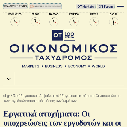
ΟΤ Markets
OT Forum
DOW JONES
SP 500
NASDAQ
FTSE 100
DAX 30
CAC 40
MARKETS
BUSINESS
ECONOMY
WORLD
Χ.Α.
ot.gr
/
Tax
/
Εργασιακά – Ασφαλιστικά
/
Εργατικά ατυχήματα: Οι υποχρεώσεις
των εργοδοτών και οι επιδοτήσεις των θυμάτων
Εργατικά ατυχήματα: Οι
υποχρεώσεις των εργοδοτών και οι