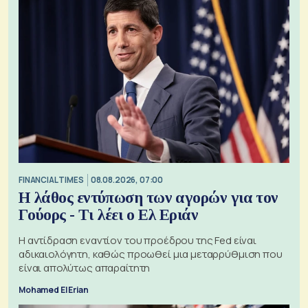
FINANCIAL TIMES
08.08.2026, 07:00
Η λάθος εντύπωση των αγορών για τον
Γούορς - Τι λέει ο Ελ Εριάν
Η αντίδραση εναντίον του προέδρου της Fed είναι
αδικαιολόγητη, καθώς προωθεί μια μεταρρύθμιση που
είναι απολύτως απαραίτητη
Mohamed El Erian