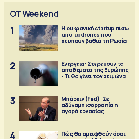
OT Weekend
1
Η ουκρανική startup πίσω
από τα drones που
χτυπούν βαθιά τη Ρωσία
2
Ενέργεια: Στερεύουν τα
αποθέματα της Ευρώπης
- Τι θα γίνει τον χειμώνα
3
Μπάρκιν (Fed): Σε
αδύναμη ισορροπία η
αγορά εργασίας
4
Πώς θα αμειφθούν όσοι