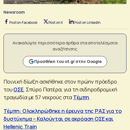
Newsroom
Post on Facebook
Post on X
Post on LinkedIn
Ανακαλύψτε περισσότερα άρθρα στα αποτελέσματα
αναζήτησης
Προσθήκη του ot.gr στην Google
Ποινική δίωξη ασκήθηκε στον πρώην πρόεδρο
του
ΟΣΕ
, Σπύρο Πατέρα, για τη σιδηροδρομική
τραγωδία με 57 νεκρούς στα
Τέμπη
.
Τέμπη: Ολοκληρώθηκε η έρευνα της ΡΑΣ για το
δυστύχημα – Καλούνται σε ακρόαση ΟΣΕ και
Hellenic Train