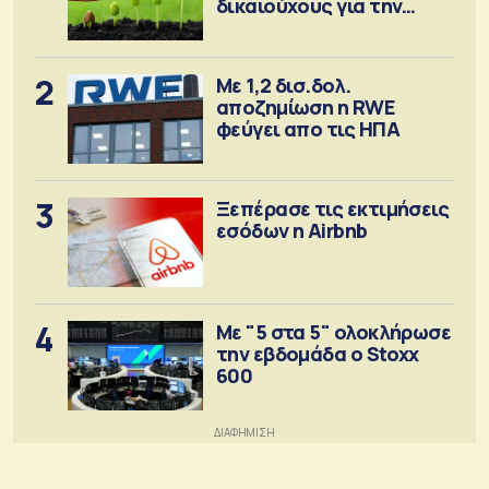
δικαιούχους για την
αγορά λιπασμάτων
2
Με 1,2 δισ.δολ.
αποζημίωση η RWE
φεύγει απο τις ΗΠΑ
3
Ξεπέρασε τις εκτιμήσεις
εσόδων η Airbnb
4
Με "5 στα 5" ολοκλήρωσε
την εβδομάδα ο Stoxx
600