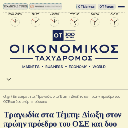
ΟΤ Markets
OT Forum
DOW JONES
SP 500
NASDAQ
FTSE 100
DAX 30
CAC 40
MARKETS
BUSINESS
ECONOMY
WORLD
Χ.Α.
ot.gr
/
Επικαιρότητα
/
Τραγωδία στα Τέμπη: Δίωξη στον πρώην πρόεδρο του
ΟΣΕ και δυο ακόμη πρόσωπα
Τραγωδία στα Τέμπη: Δίωξη στον
πρώην πρόεδρο του ΟΣΕ και δυο