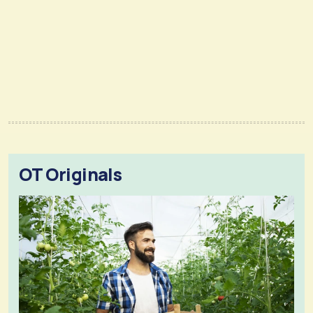
OT Originals