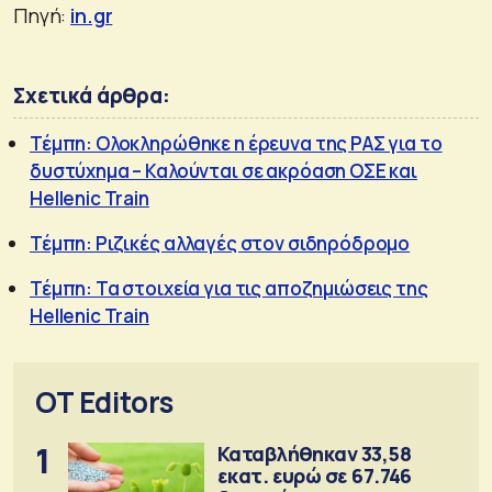
Πηγή:
in.gr
Σχετικά άρθρα:
Τέμπη: Ολοκληρώθηκε η έρευνα της ΡΑΣ για το
δυστύχημα – Καλούνται σε ακρόαση ΟΣΕ και
Hellenic Train
Τέμπη: Ριζικές αλλαγές στον σιδηρόδρομο
Τέμπη: Τα στοιχεία για τις αποζημιώσεις της
Hellenic Train
OT Editors
1
Καταβλήθηκαν 33,58
εκατ. ευρώ σε 67.746