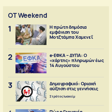
OT Weekend
1
Η πρώτη δημόσια
εμφάνιση του
Μοτζτάμπα Χαμενεΐ
2
e-ΕΦΚΑ – ΔΥΠΑ: Ο
«χάρτης» πληρωμών έως
14 Αυγούστου
3
Δημογραφικό: Οριακή
αύξηση στις γεννήσεις
Στράτος Ιωακείμ
Πώς η Γερμανία