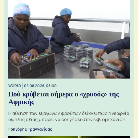
WORLD
09.08.2026, 08:00
Πού κρύβεται σήμερα ο «χρυσός» της
Αφρικής
Η αύξηση των εξαγωγών φρούτων δείχνει πώς η γεωργία
υψηλής αξίας μπορεί να οδηγήσει στην εκβιομηχάνιση
Γρηγόρης Τραγγανίδας