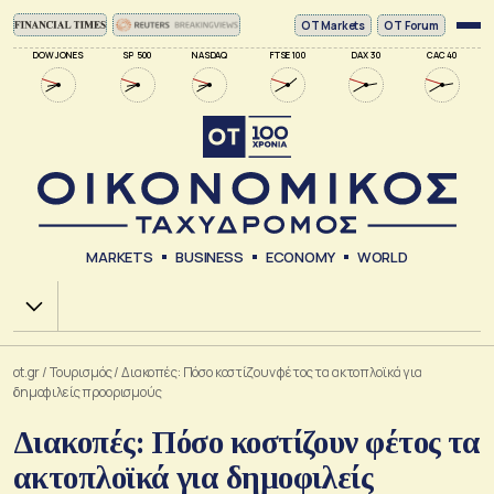
ΟΤ Markets
OT Forum
DOW JONES
SP 500
NASDAQ
FTSE 100
DAX 30
CAC 40
MARKETS
BUSINESS
ECONOMY
WORLD
Χ.Α.
ot.gr
/
Τουρισμός
/
Διακοπές: Πόσο κοστίζουν φέτος τα ακτοπλοϊκά για
δημοφιλείς προορισμούς
Διακοπές: Πόσο κοστίζουν φέτος τα
ακτοπλοϊκά για δημοφιλείς