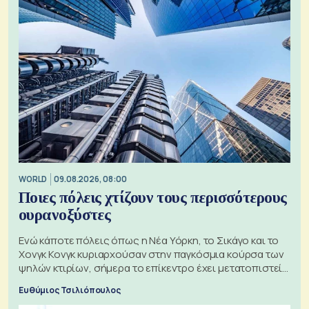
WORLD
09.08.2026, 08:00
Ποιες πόλεις χτίζουν τους περισσότερους
ουρανοξύστες
Ενώ κάποτε πόλεις όπως η Νέα Υόρκη, το Σικάγο και το
Χονγκ Κονγκ κυριαρχούσαν στην παγκόσμια κούρσα των
ψηλών κτιρίων, σήμερα το επίκεντρο έχει μετατοπιστεί
προς την Ασία
Ευθύμιος Τσιλιόπουλος