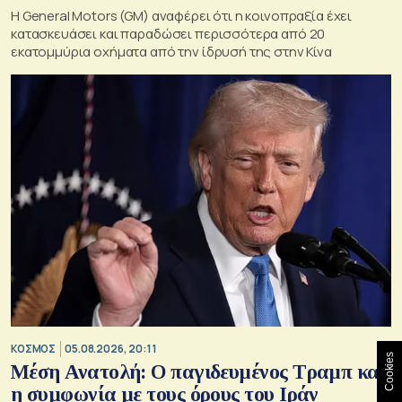
Η General Motors (GM) αναφέρει ότι η κοινοπραξία έχει
κατασκευάσει και παραδώσει περισσότερα από 20
εκατομμύρια οχήματα από την ίδρυσή της στην Κίνα
ΚΟΣΜΟΣ
05.08.2026, 20:11
Cookies
Μέση Ανατολή: Ο παγιδευμένος Τραμπ και
η συμφωνία με τους όρους του Ιράν