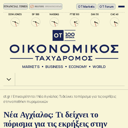
ΟΤ Markets
OT Forum
DOW JONES
SP 500
NASDAQ
FTSE 100
DAX 30
CAC 40
MARKETS
BUSINESS
ECONOMY
WORLD
Χ.Α.
ot.gr
/
Επικαιρότητα
/
Νέα Αγχίαλος: Τι δείχνει το πόρισμα για τις εκρήξεις
στην αποθήκη πυρομαχικών
Νέα Αγχίαλος: Τι δείχνει το
πόρισμα για τις εκρήξεις στην