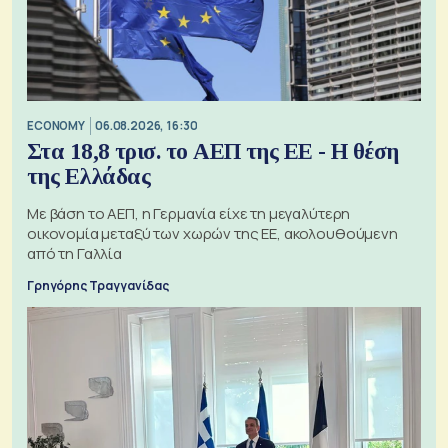
ECONOMY
06.08.2026, 16:30
Στα 18,8 τρισ. το ΑΕΠ της ΕΕ - Η θέση
της Ελλάδας
Με βάση το ΑΕΠ, η Γερμανία είχε τη μεγαλύτερη
οικονομία μεταξύ των χωρών της ΕΕ, ακολουθούμενη
από τη Γαλλία
Γρηγόρης Τραγγανίδας