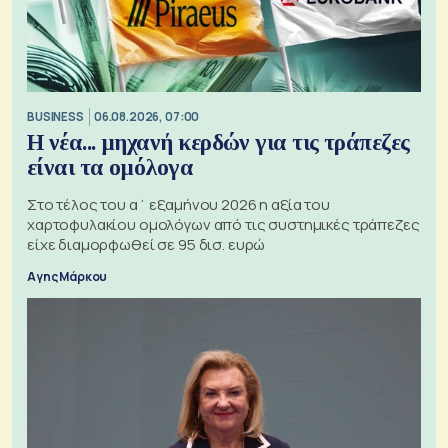
BUSINESS
06.08.2026, 07:00
Η νέα... μηχανή κερδών για τις τράπεζες
είναι τα ομόλογα
Στο τέλος του α΄ εξαμήνου 2026 η αξία του
χαρτοφυλακίου ομολόγων από τις συστημικές τράπεζες
είχε διαμορφωθεί σε 95 δισ. ευρώ
Αγης Μάρκου