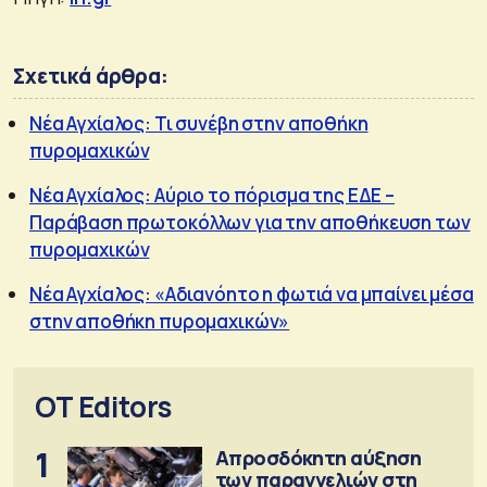
Σχετικά άρθρα:
Νέα Αγχίαλος: Τι συνέβη στην αποθήκη
πυρομαχικών
Νέα Αγχίαλος: Αύριο το πόρισμα της ΕΔΕ –
Παράβαση πρωτοκόλλων για την αποθήκευση των
πυρομαχικών
Νέα Αγχίαλος: «Αδιανόητο η φωτιά να μπαίνει μέσα
στην αποθήκη πυρομαχικών»
OT Editors
1
Απροσδόκητη αύξηση
των παραγγελιών στη