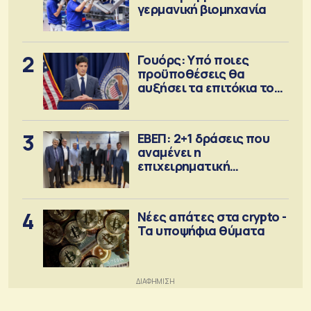
γερμανική βιομηχανία
2
Γουόρς: Υπό ποιες
προϋποθέσεις θα
αυξήσει τα επιτόκια τον
Σεπτέμβριο
3
ΕΒΕΠ: 2+1 δράσεις που
αναμένει η
επιχειρηματική
κοινότητα
4
Νέες απάτες στα crypto -
Τα υποψήφια θύματα