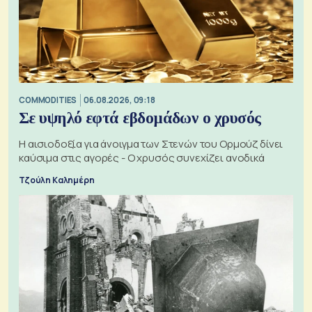
COMMODITIES
06.08.2026, 09:18
Σε υψηλό εφτά εβδομάδων ο χρυσός
Η αισιοδοξία για άνοιγμα των Στενών του Ορμούζ δίνει
καύσιμα στις αγορές - Ο χρυσός συνεχίζει ανοδικά
Τζούλη Καλημέρη