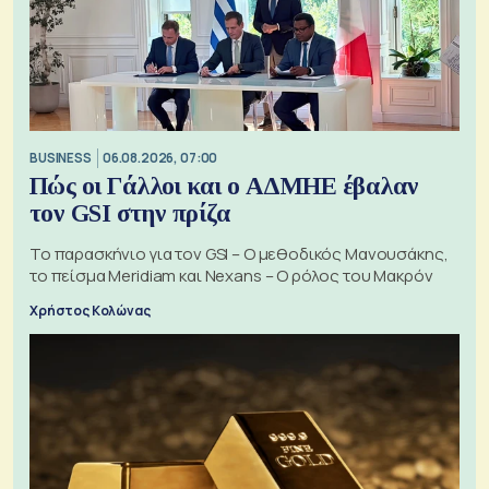
BUSINESS
06.08.2026, 07:00
Πώς οι Γάλλοι και ο ΑΔΜΗΕ έβαλαν
τον GSI στην πρίζα
Το παρασκήνιο για τον GSI – Ο μεθοδικός Μανουσάκης,
το πείσμα Meridiam και Nexans – Ο ρόλος του Μακρόν
Χρήστος Κολώνας