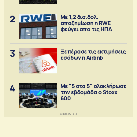
αγορά λιπασμάτων
2
Με 1,2 δισ.δολ.
αποζημίωση η RWE
φεύγει απο τις ΗΠΑ
3
Ξεπέρασε τις εκτιμήσεις
εσόδων η Airbnb
4
Με "5 στα 5" ολοκλήρωσε
την εβδομάδα ο Stoxx
600