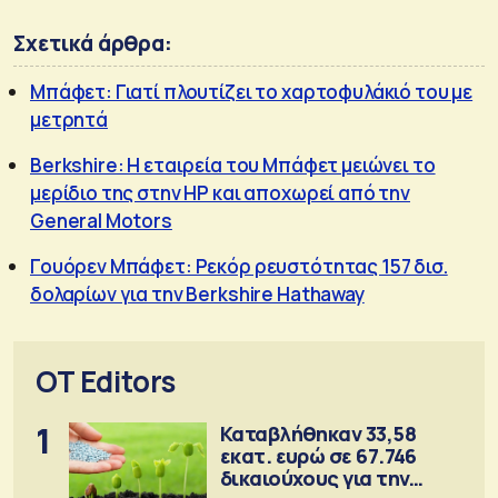
Σχετικά άρθρα:
Μπάφετ: Γιατί πλουτίζει το χαρτοφυλάκιό του με
μετρητά
Berkshire: Η εταιρεία του Μπάφετ μειώνει το
μερίδιο της στην HP και αποχωρεί από την
General Motors
Γουόρεν Μπάφετ: Ρεκόρ ρευστότητας 157 δισ.
δολαρίων για την Berkshire Hathaway
OT Editors
1
Καταβλήθηκαν 33,58
εκατ. ευρώ σε 67.746
δικαιούχους για την