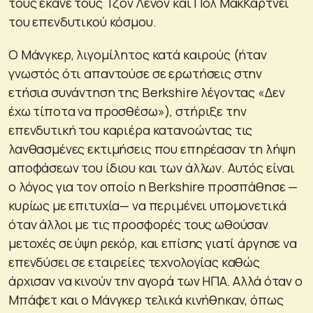
τους έκανε τους Τζον Λένον και Πολ ΜακΚάρτνεϊ
του επενδυτικού κόσμου.
Ο Μάνγκερ, λιγομίλητος κατά καιρούς (ήταν
γνωστός ότι απαντούσε σε ερωτήσεις στην
ετήσια συνάντηση της Berkshire λέγοντας «Δεν
έχω τίποτα να προσθέσω»), στήριξε την
επενδυτική του καριέρα κατανοώντας τις
λανθασμένες εκτιμήσεις που επηρέασαν τη λήψη
αποφάσεων του ίδιου και των άλλων. Αυτός είναι
ο λόγος για τον οποίο η Berkshire προσπάθησε —
κυρίως με επιτυχία— να περιμένει υπομονετικά
όταν άλλοι με τις προσφορές τους ωθούσαν
μετοχές σε ύψη ρεκόρ, και επίσης γιατί άργησε να
επενδύσει σε εταιρείες τεχνολογίας καθώς
άρχισαν να κινούν την αγορά των ΗΠΑ. Αλλά όταν ο
Μπάφετ και ο Μάνγκερ τελικά κινήθηκαν, όπως