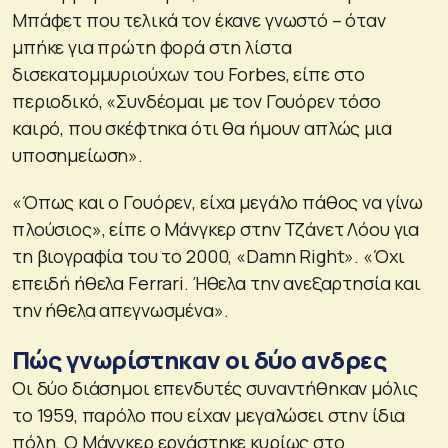
Μπάφετ που τελικά τον έκανε γνωστό – όταν
μπήκε για πρώτη φορά στη λίστα
δισεκατομμυριούχων του Forbes, είπε στο
περιοδικό, «Συνδέομαι με τον Γουόρεν τόσο
καιρό, που σκέφτηκα ότι θα ήμουν απλώς μια
υποσημείωση».
«Όπως και ο Γουόρεν, είχα μεγάλο πάθος να γίνω
πλούσιος», είπε ο Μάνγκερ στην Τζάνετ Λόου για
τη βιογραφία του το 2000, «Damn Right». «Όχι
επειδή ήθελα Ferrari. Ήθελα την ανεξαρτησία και
την ήθελα απεγνωσμένα».
Πώς γνωρίστηκαν οι δύο ανδρες
Οι δύο διάσημοι επενδυτές συναντήθηκαν μόλις
το 1959, παρόλο που είχαν μεγαλώσει στην ίδια
πόλη. Ο Μάνγκερ εργάστηκε κυρίως στο