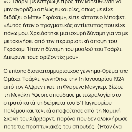
«Ο Τσάρλι με έσπρωξε προς την κατεύθυνση να
μην αγοράζω απλώς ευκαιρίες, όπως με είχε
διδάξει ο Μπεν Γκράχαμ», είπε κάποτε ο Μπάφετ.
«Αυτός ήταν ο πραγματικός αντίκτυπος που είχε
πάνω μου. Χρειάστηκε μια ισχυρή δύναμη για να με
μετακινήσει από την περιοριστική άποψη του
Γκράχαμ. Ήταν η δύναμη του μυαλού του Τσάρλι.
Διεύρυνε τους ορίζοντές μου».
Ο επίσης δισεκατομμυριούχος γέννημα-θρέμα της
Ομάχα, Τσάρλι, γεννήθηκε την 1η Ιανουαρίου 1924
από τον Άλφρεντ και τη Φλόρενς Μάνγκερ, βίωσε
τη Μεγάλη Ύφεση, σπούδασε μετεωρολογία στο
στρατό κατά τη διάρκεια του Β’ Παγκοσμίου
Πολέμου και τελικά αποφοίτησε από τη Νομική
Σχολή του Χάρβαρντ, παρόλο που δεν ολοκλήρωσε
ποτέ τις προπτυχιακές του σπουδές. (Ήταν ένα