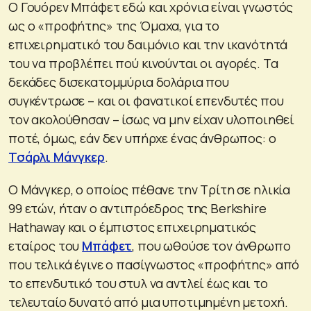
Ο Γουόρεν Μπάφετ εδώ και χρόνια είναι γνωστός
ως ο «προφήτης» της Όμαχα, για το
επιχειρηματικό του δαιμόνιο και την ικανότητά
του να προβλέπει πού κινούνται οι αγορές. Τα
δεκάδες δισεκατομμύρια δολάρια που
συγκέντρωσε – και οι φανατικοί επενδυτές που
τον ακολούθησαν – ίσως να μην είχαν υλοποιηθεί
ποτέ, όμως, εάν δεν υπήρχε ένας άνθρωπος: ο
Τσάρλι Μάνγκερ
.
Ο Μάνγκερ, ο οποίος πέθανε την Τρίτη σε ηλικία
99 ετών, ήταν ο αντιπρόεδρος της Berkshire
Hathaway και ο έμπιστος επιχειρηματικός
εταίρος του
Μπάφετ
, που ωθούσε τον άνθρωπο
που τελικά έγινε ο πασίγνωστος «προφήτης» από
το επενδυτικό του στυλ να αντλεί έως και το
τελευταίο δυνατό από μια υποτιμημένη μετοχή.