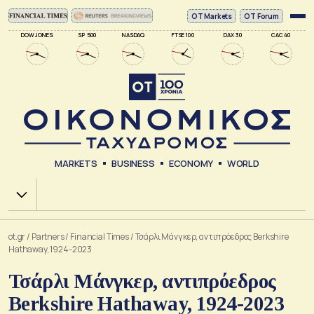
ΟΤ Markets
OT Forum
DOW JONES
SP 500
NASDAQ
FTSE 100
DAX 30
CAC 40
MARKETS
BUSINESS
ECONOMY
WORLD
Χ.Α.
ot.gr
/
Partners
/
Financial Times
/
Τσάρλι Μάνγκερ, αντιπρόεδρος Berkshire
Hathaway, 1924-2023
Τσάρλι Μάνγκερ, αντιπρόεδρος
Berkshire Hathaway, 1924-2023