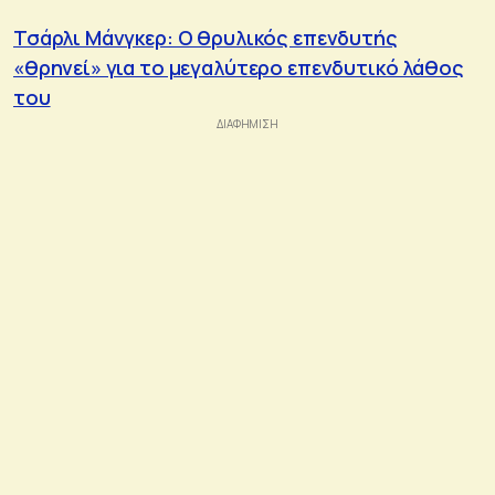
Τσάρλι Μάνγκερ: Ο θρυλικός επενδυτής
«θρηνεί» για το μεγαλύτερο επενδυτικό λάθος
του